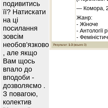
подивитись
— Комора, 2
її? Натискати
Жанр:
на ці
- Жіноче
посилання
- Антології 
зовсім
- Феміністи
необов’язково
Результат:
1-3
(всього 3)
, але якщо
Вам щось
впало до
вподоби -
дозволяємо .
З повагою,
колектив