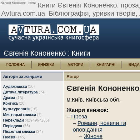
Євгенія Кононенко : Книги.
Книги Євгенія Кононенко: проза,
Avtura.com.ua. Бібліографія, уривки творів, л
Євгенія Кононенко : Книги
ГОЛОВНА
КНИЖКИ
АВТОРИ
КНИГАРНІ
ВИДА
Автори за жанрами
Автор
Євгенія Кононенко
Аудіокнижки
(10)
Дитяча література
(74)
Драма
(13)
м.Київ, Київська обл.
Критика
(26)
Культурологія
(18)
Жанри книжок:
Мистецькі книжки
(7)
–
Проза
Переклади
(4294967266)
–
Романи, новели та
Періодика
(56)
оповідання
Піксельні книжки
(34)
–
Жіноче
Поезія
(145)