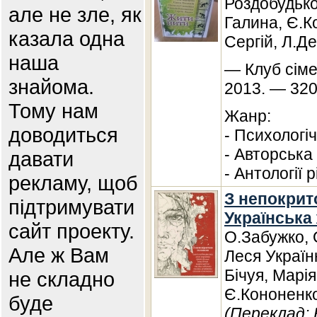
Роздобудько
але не зле, як
Галина, Є.
казала одна
Сергій, Л.Д
наша
— Клуб сіме
знайома.
2013. — 320
Тому нам
Жанр:
доводиться
- Психологі
- Авторська
давати
- Антології 
рекламу, щоб
З непокрит
підтримувати
Українська
сайт проекту.
О.Забужко, 
Але ж Вам
Леся Українк
Бічуя, Марі
не складно
Є.Кононенк
буде
(Переклад: 