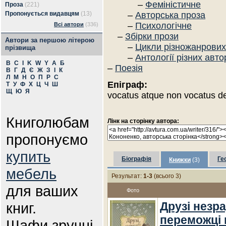
–
Феміністичне
Проза
(221)
Пропонується видавцям
(13)
–
Авторська проза
–
Психологічне
Всі автори
(336)
–
Збірки прози
Автори за першою літерою
–
Цикли різножанрових
прізвища
–
Антології різних авто
B
C
I
K
W
Y
А
Б
–
Поезія
В
Г
Д
Є
Ж
З
І
К
Л
М
Н
О
П
Р
С
Епіграф:
Т
У
Ф
Х
Ц
Ч
Ш
Щ
Ю
Я
vocatus atque non vocatus d
Книголюбам
Лінк на сторінку автора:
пропонуємо
купить
Біографія
Ге
Книжки
(3)
мебель
Результат:
1-3
(всього 3)
для ваших
Фото
книг.
Друзі незра
переможці к
Шафи зручні