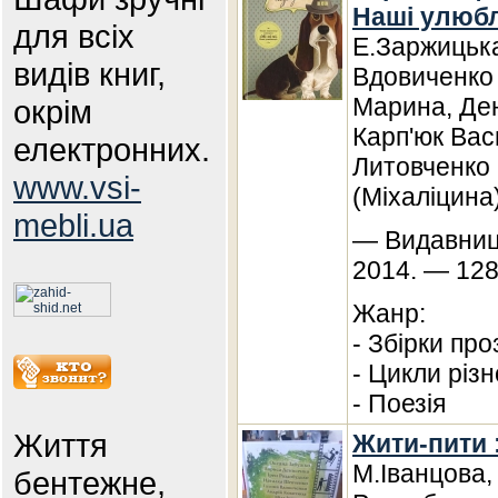
Наші улюбл
для всіх
Е.Заржицька
видів книг,
Вдовиченко
Марина, Де
окрім
Карп'юк Вас
електронних.
Литовченко
www.vsi-
(Міхаліцина
mebli.ua
— Видавниц
2014. — 128
Жанр:
- Збірки про
- Цикли різ
- Поезія
Життя
Жити-пити :
М.Іванцова,
бентежне,