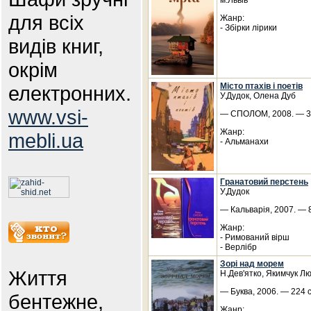
м.Львів
для всіх
Жанр:
- Збірки лірики
видів книг,
окрім
Місто птахів і поетів
електронних.
У.Дудок, Олена Дуб
www.vsi-
— СПОЛОМ, 2008. — 30
Жанр:
mebli.ua
- Альманахи
Гранатовий перстень
У.Дудок
— Кальварія, 2007. — 8
Жанр:
- Римований вірш
- Верлібр
Зорі над морем
Життя
Н.Дев'ятко, Якимчук Л
— Буква, 2006. — 224 
бентежне,
Жанр: