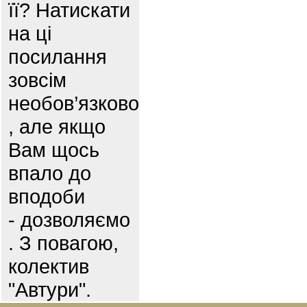
її? Натискати
на ці
посилання
зовсім
необов’язково
, але якщо
Вам щось
впало до
вподоби
- дозволяємо
. З повагою,
колектив
"Автури".