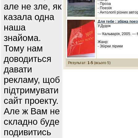
але не зле, як
- Проза
- Поезія
- Антології різних авто
казала одна
Для тебе : збірка поез
наша
У.Дудок
— Кальварія, 2005. — 6
знайома.
Жанр:
Тому нам
- Збірки лірики
доводиться
Результат:
1-5
(всього 5)
давати
рекламу, щоб
підтримувати
сайт проекту.
Але ж Вам не
складно буде
подивитись