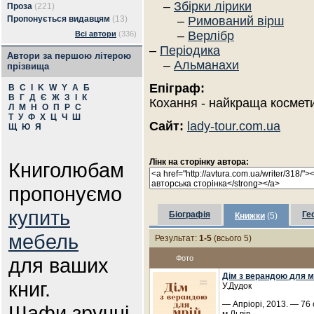
–
Збірки лірики
Проза
(221)
Пропонується видавцям
(13)
–
Римований вірш
–
Верлібр
Всі автори
(336)
–
Періодика
Автори за першою літерою
–
Альманахи
прізвища
Епіграф:
B
C
I
K
W
Y
А
Б
В
Г
Д
Є
Ж
З
І
К
Кохання - найкраща космети
Л
М
Н
О
П
Р
С
Т
У
Ф
Х
Ц
Ч
Ш
Сайт:
lady-tour.com.ua
Щ
Ю
Я
Лінк на сторінку автора:
Книголюбам
пропонуємо
купить
Біографія
Ге
Книжки
(5)
мебель
Результат:
1-5
(всього 5)
для ваших
Фото
Дім з верандою для мр
книг.
У.Дудок
— Апріорі, 2013. — 76 
Шафи зручні