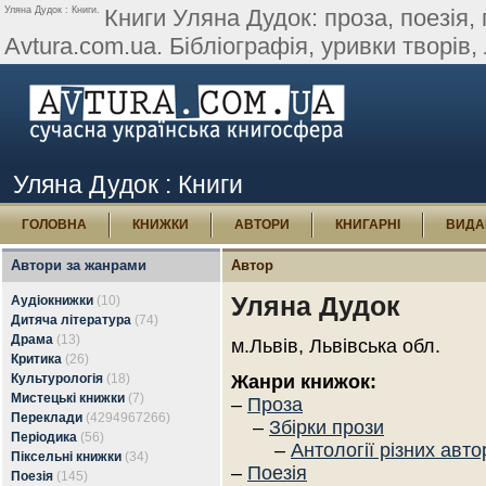
Уляна Дудок : Книги.
Книги Уляна Дудок: проза, поезія, 
Avtura.com.ua. Бібліографія, уривки творів, л
Уляна Дудок : Книги
ГОЛОВНА
КНИЖКИ
АВТОРИ
КНИГАРНІ
ВИДА
Автори за жанрами
Автор
Уляна Дудок
Аудіокнижки
(10)
Дитяча література
(74)
Драма
(13)
м.Львів, Львівська обл.
Критика
(26)
Культурологія
(18)
Жанри книжок:
Мистецькі книжки
(7)
–
Проза
Переклади
(4294967266)
–
Збірки прози
Періодика
(56)
–
Антології різних авто
Піксельні книжки
(34)
–
Поезія
Поезія
(145)