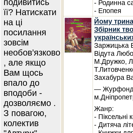
подивитись
- Родинна с
- Епопея
її? Натискати
на ці
Йому трина
Збірник тв
посилання
українськи
зовсім
Заржицька Е
необов’язково
Відута Любо
, але якщо
М.Дружко, 
Т.Литовченк
Вам щось
Захабура В
впало до
— Журфонд,
вподоби -
м.Дніпропет
дозволяємо .
Жанр:
З повагою,
- Піксельні 
колектив
- Дитяча лі
- Книжки дл