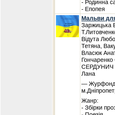
- Родинна с
- Епопея
Мальви для
Заржицька Е
Т.Литовченк
Відута Любо
Тетяна, Вак
Власюк Анат
Гончаренко 
СЕРДУНИЧ 
Лана
— Журфонд,
м.Дніпропет
Жанр:
- Збірки про
- Поезія