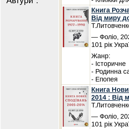
"Автури".
Книга Розча
Від миру д
Т.Литовченк
— Фоліо, 20
101 рік Укра
Жанр:
- Історичне
- Родинна с
- Епопея
Книга Нови
2014 : Від 
Т.Литовченк
— Фоліо, 20
101 рік Укра