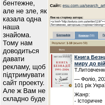
бентежне,
Сайт:
esu.com.ua/search_ar
але не зле, як
казала одна
Лінк на сторінку автора:
наша
знайома.
Біографія
Г
Книжки
(59)
Тому нам
Результат:
1-10
(всього 59)
доводиться
Фото
Книга Безна
давати
миру до ві
рекламу, щоб
Т.Литовченк
підтримувати
— Фоліо, 20
сайт проекту.
101 рік Укра
Але ж Вам не
Жанр:
складно буде
- Історичне