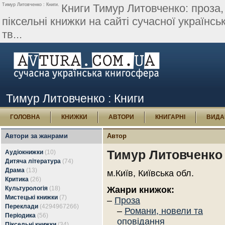
Тимур Литовченко : Книги.
Книги Тимур Литовченко: проза, 
піксельні книжки на сайті сучасної українсь
тв...
Тимур Литовченко : Книги
ГОЛОВНА
КНИЖКИ
АВТОРИ
КНИГАРНІ
ВИДА
Автори за жанрами
Автор
Тимур Литовченко
Аудіокнижки
(10)
Дитяча література
(74)
Драма
(13)
м.Київ, Київська обл.
Критика
(26)
Культурологія
(18)
Жанри книжок:
Мистецькі книжки
(7)
–
Проза
Переклади
(4294967266)
–
Романи, новели та
Періодика
(56)
оповідання
Піксельні книжки
(34)