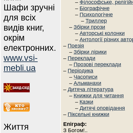
–
Філософське, релігій
Шафи зручні
–
Біографічне
–
Психологічне
для всіх
–
Триллер
видів книг,
–
Збірки прози
–
Авторські колонки
окрім
–
Антології різних авто
електронних.
–
Поезія
–
Збірки лірики
www.vsi-
–
Переклади
–
Прозові переклади
mebli.ua
–
Періодика
–
Часописи
–
Альманахи
–
Дитяча література
–
Книжки для читання
–
Казки
–
Дитячі оповідання
–
Піксельні книжки
Епіграф:
Життя
З Богом!..