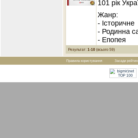
101 рік Укра
Жанр:
- Історичне
- Родинна с
- Епопея
Результат:
1-10
(всього 59)
Правила користування
Засади рейтин