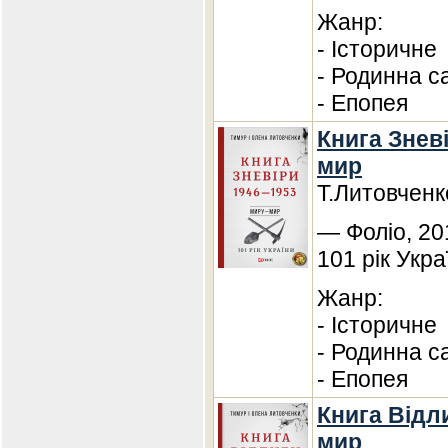
Жанр:
- Історичне
- Родинна с
- Епопея
Книга Зневі
мир
Т.Литовченк
— Фоліо, 20
101 рік Укра
Жанр:
- Історичне
- Родинна с
- Епопея
Книга Відли
мир