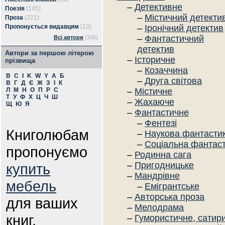
–
Детективне
Поезія
(145)
–
Містичний детекти
Проза
(221)
Пропонується видавцям
(13)
–
Іронічний детектив
–
Фантастичний
Всі автори
(336)
детектив
Автори за першою літерою
–
Історичне
прізвища
–
Козаччина
B
C
I
K
W
Y
А
Б
–
Друга світова
В
Г
Д
Є
Ж
З
І
К
Л
М
Н
О
П
Р
С
–
Містичне
Т
У
Ф
Х
Ц
Ч
Ш
–
Жахаюче
Щ
Ю
Я
–
Фантастичне
–
Фентезі
Книголюбам
–
Наукова фантасти
–
Соціальна фантас
пропонуємо
–
Родинна сага
–
Пригодницьке
купить
–
Мандрівне
мебель
–
Емігрантське
–
Авторська проза
для ваших
–
Мелодрама
книг.
–
Гумористичне, сатир