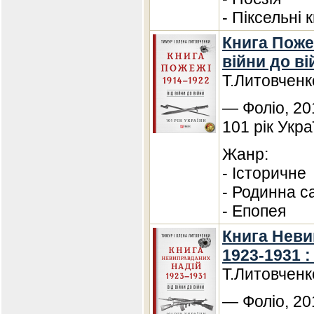
- Піксельні 
Книга Пожеж
війни до ві
Т.Литовченк
— Фоліо, 20
101 рік Укра
Жанр:
- Історичне
- Родинна с
- Епопея
Книга Неви
1923-1931 :
Т.Литовченк
— Фоліо, 20