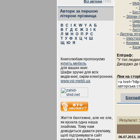
Всі автори
(336)
–
Міф
–
Автори за першою
–
Бест
літерою прізвища
–
Збірки 
–
Цик
B
C
I
K
W
Y
А
Б
–
Вибр
В
Г
Д
Є
Ж
З
І
К
–
Анто
Л
М
Н
О
П
Р
С
–
Дитяча літ
Т
У
Ф
Х
Ц
Ч
Ш
–
Ілюстро
Щ
Ю
Я
–
Книжки
–
Каз
Епіграф:
Книголюбам пропонуємо
"У тіні людин
купить мебель
Джорджо де К
для ваших книг.
Шафи зручні для всіх
видів книг, окрім електронних.
Лінк на стор
www.vsi-mebli.ua
Біограф
Життя бентежне, але не зле,
Результат:
як казала одна наша
знайома. Тому нам
доводиться давати рекламу,
щоб підтримувати сайт
06.07.2013, 
проекту. Але ж Вам не