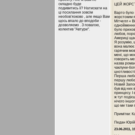
складно буде
ЦЕЙ ЖОРС
подивитись її? Натискати на
ці посилання зовсім
Варто було
необов’язково , але якщо Вам
жорстоким я
щось впало до вподоби -
Мітчелл « В
дозволяємо . З повагою,
однойменний
колектив "Автури".
було прихов
любов, поро
Америці щас
Я розумію, 
вона малює 
гарячим мов
мені, що моє
говорить ме
назва роман
чаклуни-бого
цнотливості
Перша любов
першу любов
Новий Запов
був від них
принцесу. І
ж тут подіє
нічого іншог
що ми таки г
Примітки: К
Педан Юрій
23.06.2011, 1