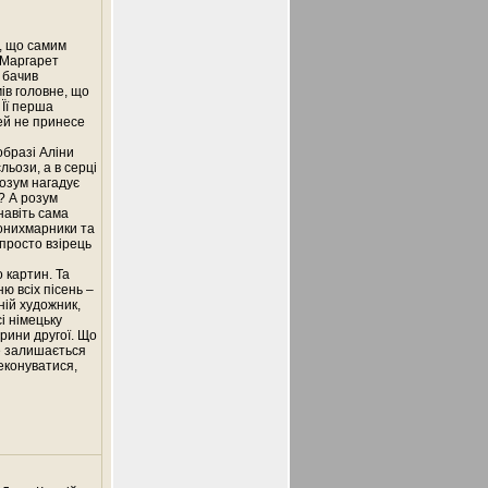
, що самим
р Маргарет
 бачив
ів головне, що
 Її перша
ей не принесе
образі Аліни
льози, а в серці
розум нагадує
м? А розум
навіть сама
гонихмарники та
 просто взірець
 картин. Та
ю всіх пісень –
ній художник,
і німецьку
ерини другої. Що
не залишається
реконуватися,