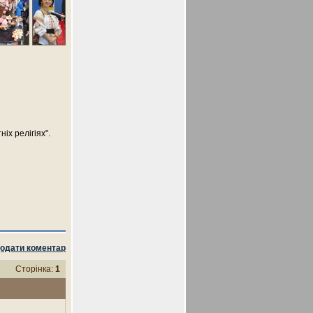
іх релігіях".
одати коментар
Сторінка:
1