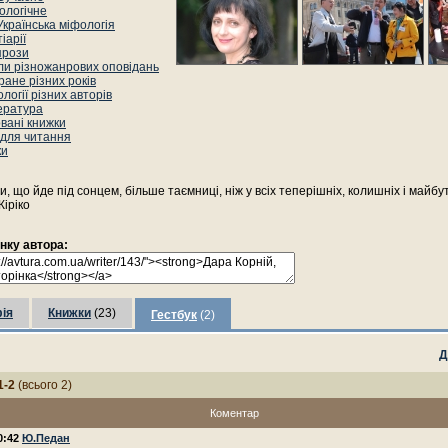
ологічне
Українська міфологія
іарії
прози
ли різножанрових оповідань
ане різних років
логії різних авторів
ература
вані книжки
 для читання
ки
и, що йде під сонцем, більше таємниці, ніж у всіх теперішніх, колишніх і майбутн
іріко
інку автора:
ія
Книжки
(23)
Гестбук
(2)
Д
1-2
(всього 2)
Коментар
10:42
Ю.Педан