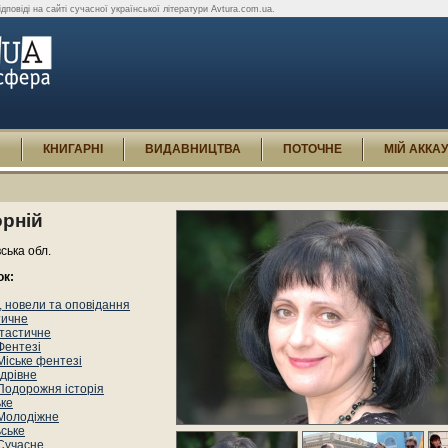
ідповіді на сайті сучасної української літератури Avtura.com.ua.
И
КНИГАРНІ
ВИДАВНИЦТВА
ПОТОЧНЕ
МІЙ АККА
орній
вська обл.
ок:
 новели та оповідання
тичне
тастичне
Фентезі
Міське фентезі
дрівне
Подорожня історія
ьке
Молодіжне
ьське
Сучасне