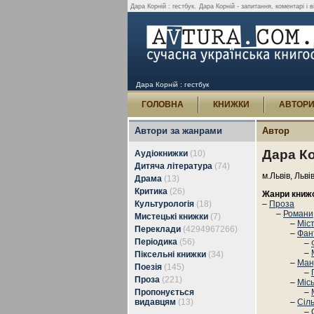
Дара Корній : гестбук.
Дара Корній - запитання, коментарі і в
Дара Корній : гестбук
ГОЛОВНА
КНИЖКИ
АВТОР
Автори за жанрами
Автор
Дара К
Аудіокнижки
(10)
Дитяча література
(74)
м.Львів, Льві
Драма
(13)
Критика
(26)
Жанри книж
Культурологія
(18)
–
Проза
–
Романи,
Мистецькі книжки
(7)
–
Міс
Переклади
(4294967266)
–
Фан
Періодика
(56)
–
–
Піксельні книжки
(34)
–
Ман
Поезія
(145)
–
Проза
(221)
–
Міс
Пропонується
–
видавцям
(13)
–
Сіл
–