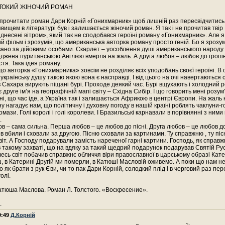
ТОКИЙ ЖІНОЧИЙ РОМАН
 прочитати роман Дари Корній «Гонихмарник» щоб лишній раз пересвідчитись
вищем в літературі був і залишається жіночий роман. Я так і не прочитав тві
іднесені вітром», який так не сподобався героїні роману «Гонихмарник». Але я
 фільм і зрозумів, що американська авторка роману просто геній. Бо я зрозум
ано за дійовими особами. Скарлет – уособлення душі американського народу.
джена пуританською Англією вмерла на жаль. А друга любов – любов до грош
тя. Така ідея роману.
що авторка «Гонихмарника» зовсім не розділяє всіх уподобань своєї героїні. В 
українську душу такою якою вона є насправді. І від цього на очі навертаються с
 Сахара вирують піщані бурі. Проходе деякий час. Бурі вщухають і холодний 
 друге ім’я на географічній мапі світу – Східна Сибір. І що говорить мені розу
ні, що час іде, а Україна так і залишається Африкою в центрі Європи. На жаль 
у нагадує нам, що політичну і духовну погоду в нашій країні роблять чаклуни-
мази. Голі королі і голі королеви. І Бразильські карнавали в порівнянні з ними
.
 – сама сильна. Перша любов – це любов до пісні. Друга любов – це любов до
 вбили і сховали за другою. Пісню сховали за картинами. Ту справжню , ту пісн
іт. А Господу подарували замість нареченої гарні картини. Господь, як справж
 в такому захваті, що на вдяку за такий щедрий подарунок подарував Святій Рус
 весь світ побачив справжнє обличчя віри православної в царському образі Кат
ш, в Катерині Другій ми померли, в Катюші Масловій оживемо. А поки що нам 
о як брати з рук Єви, чи то пак Дари Корній, солодкий плід і в черговий раз пе
олі.
атюша Маслова. Роман Л. Толстого. «Воскресение».
.
9:49
Д.Корній