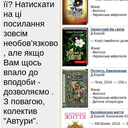
її? Натискати
Жанр:
- Фентезі
на ці
- Українська міфологія
посилання
Зворотний бік світів
зовсім
Д.Корній
необов’язково
— Клуб сімейного дозві
Жанр:
, але якщо
- Фентезі
- Українська міфологія
Вам щось
впало до
Петрусь Химородник
Д.Корній
вподоби -
— Теза, 2016. — 256 с
дозволяємо .
Жанр:
- Фентезі
- Українська міфологія
З повагою,
- Дитяча література
колектив
Калейдоскоп життя
Д.Корній, Кононенко Є
"Автури".
— КМ Books, 2016. — 32