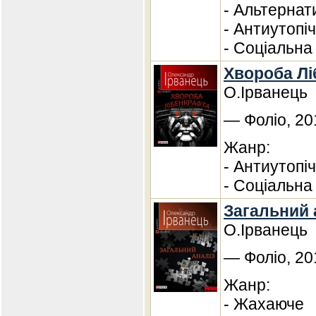
- Альтернат
- Антиутопі
- Соціальна
Хвороба Лі
О.Ірванець
— Фоліо, 20
Жанр:
- Антиутопі
- Соціальна
Загальний 
О.Ірванець
— Фоліо, 20
Жанр:
- Жахаюче