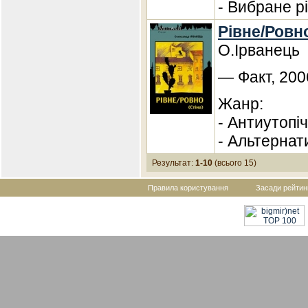
- Вибране рі
Рівне/Ровно
О.Ірванець
— Факт, 200
Жанр:
- Антиутопі
- Альтернат
Результат:
1-10
(всього 15)
Правила користування
Засади рейтин