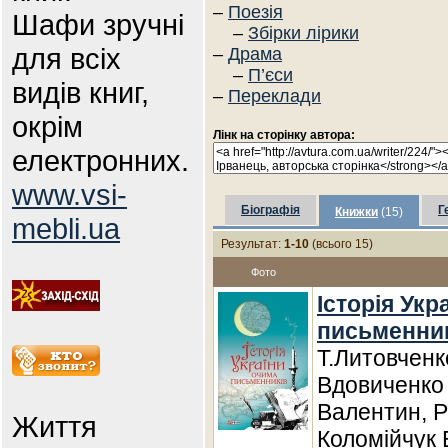
–
Поезія
Шафи зручні
–
Збірки лірики
для всіх
–
Драма
–
П’єси
видів книг,
–
Переклади
окрім
Лінк на сторінку автора:
електронних.
www.vsi-
Біографія
Г
Книжки
(15)
mebli.ua
Результат:
1-10
(всього 15)
Фото
Історія Укр
письменни
Т.Литовченк
Вдовиченко
Валентин, 
Життя
Коломійчук 