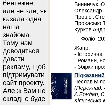
бентежне,
Винничук Юр
але не зле, як
Олександр, 
Процюк Степ
казала одна
Прохасько Т
наша
Курков Андр
знайома.
— Фоліо, 20
Тому нам
Жанр:
доводиться
- Історичне
давати
- Романи, н
рекламу, щоб
- Збірки про
підтримувати
Підказаний
Чеслав Міл
сайт проекту.
(Переклад: 
Але ж Вам не
А.Бондар, С
складно буде
Кіяновська 