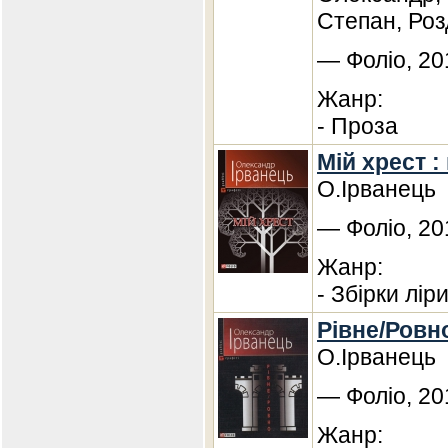
Степан, Роз
— Фоліо, 20
Жанр:
- Проза
Мій хрест : 
О.Ірванець
— Фоліо, 20
Жанр:
- Збірки лір
Рівне/Ровн
О.Ірванець
— Фоліо, 20
Жанр: