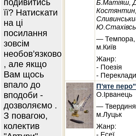
подивитись
Б.Матіяш, 
Костянтин,
її? Натискати
Сливинськи
на ці
Ю.Стахівсь
посилання
— Темпора, 
зовсім
м.Київ
необов’язково
Жанр:
, але якщо
- Поезія
Вам щось
- Переклад
впало до
П'яте перо"
вподоби -
О.Ірванець
дозволяємо .
— Твердиня,
З повагою,
м.Луцьк
колектив
Жанр:
- Есеї