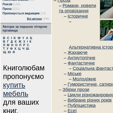
–
Проза
Поезія
(145)
–
Романи, новели
Проза
(221)
та оповідання
Пропонується видавцям
(13)
–
Історичне
Всі автори
(336)
–
Автори за першою літерою
прізвища
B
C
I
K
W
Y
А
Б
В
Г
Д
Є
Ж
З
І
К
Л
М
Н
О
П
Р
С
Альтернативна істор
Т
У
Ф
Х
Ц
Ч
Ш
–
Жахаюче
Щ
Ю
Я
–
Антиутопічне
–
Фантастичне
Книголюбам
–
Соціальна фантас
–
Міське
пропонуємо
–
Молодіжне
купить
–
Гумористичне, сатир
–
Збірки прози
мебель
–
Цикли різножанрових
–
Вибране різних років
для ваших
–
Публіцистика
книг.
–
Есеї