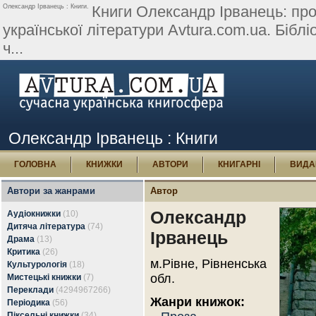
Олександр Ірванець : Книги.
Книги Олександр Ірванець: проз
української літератури Avtura.com.ua. Бібліо
ч...
Олександр Ірванець : Книги
ГОЛОВНА
КНИЖКИ
АВТОРИ
КНИГАРНІ
ВИДА
Автори за жанрами
Автор
Олександр
Аудіокнижки
(10)
Дитяча література
(74)
Ірванець
Драма
(13)
Критика
(26)
м.Рівне, Рівненська
Культурологія
(18)
обл.
Мистецькі книжки
(7)
Переклади
(4294967266)
Жанри книжок:
Періодика
(56)
Піксельні книжки
(34)