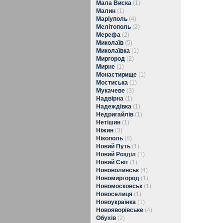
Мала Виска
(1)
Малин
(1)
Маріуполь
(4)
Мелітополь
(2)
Мерефа
(2)
Миколаїв
(5)
Миколаївка
(1)
Миргород
(2)
Мирне
(1)
Монастирище
(1)
Мостиська
(1)
Мукачеве
(3)
Надвірна
(1)
Надеждівка
(1)
Недригайлів
(1)
Нетішин
(1)
Ніжин
(3)
Нікополь
(8)
Новий Путь
(1)
Новий Розділ
(1)
Новий Світ
(1)
Нововолинськ
(4)
Новомиргород
(1)
Новомосковськ
(1)
Новоселиця
(1)
Новоукраїнка
(1)
Новояворівське
(4)
Обухів
(2)