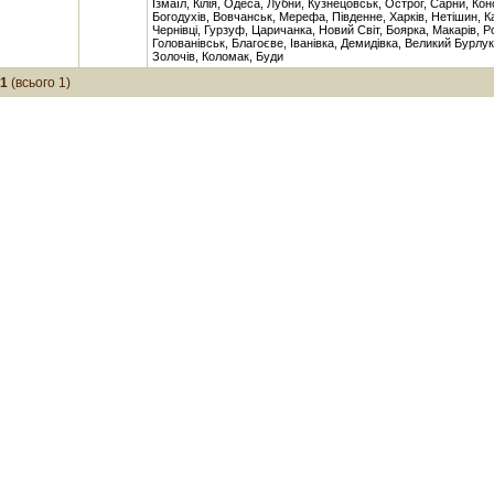
Ізмаїл, Кілія, Одеса, Лубни, Кузнецовськ, Острог, Сарни, Кон
Богодухів, Вовчанськ, Мерефа, Південне, Харків, Нетішин, К
Чернівці, Гурзуф, Царичанка, Новий Світ, Боярка, Макарів, Р
Голованівськ, Благоєве, Іванівка, Демидівка, Великий Бурлук
Золочів, Коломак, Буди
-1
(всього 1)