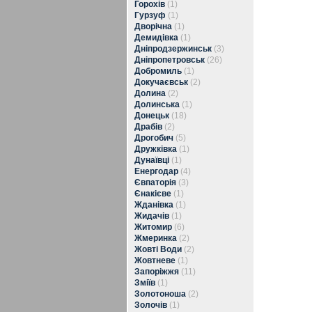
Горохів
(1)
Гурзуф
(1)
Дворічна
(1)
Демидівка
(1)
Дніпродзержинськ
(3)
Дніпропетровськ
(26)
Добромиль
(1)
Докучаєвськ
(2)
Долина
(2)
Долинська
(1)
Донецьк
(18)
Драбів
(2)
Дрогобич
(5)
Дружківка
(1)
Дунаївці
(1)
Енергодар
(4)
Євпаторія
(3)
Єнакієве
(1)
Жданівка
(1)
Жидачів
(1)
Житомир
(6)
Жмеринка
(2)
Жовті Води
(2)
Жовтневе
(1)
Запоріжжя
(11)
Зміїв
(1)
Золотоноша
(2)
Золочів
(1)