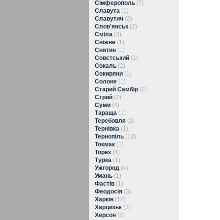
Сімферополь
(7)
Славута
(1)
Славутич
(2)
Слов'янськ
(2)
Сміла
(3)
Сніжне
(1)
Снятин
(1)
Совєтський
(1)
Сокаль
(2)
Сокиряни
(1)
Солоне
(1)
Старий Самбір
(2)
Стрий
(2)
Суми
(4)
Тараща
(1)
Теребовля
(2)
Тернівка
(1)
Тернопіль
(13)
Токмак
(1)
Торез
(4)
Турка
(1)
Ужгород
(4)
Умань
(1)
Фастів
(1)
Феодосія
(3)
Харків
(18)
Харцизьк
(3)
Херсон
(8)