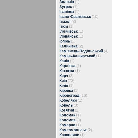
Золочів
(1)
Зугрес
(1)
Іванівка
(1)
Івано-Франківськ
(10)
Ізмаїл
(3)
Ізюм
(1)
Іллічівськ
(1)
Іловайськ
(1)
Ірпінь
(1)
Калинівка
(2)
Кам'янець-Подільський
(4)
Камінь-Каширський
(1)
Канів
(1)
Карлівка
(1)
Каховка
(1)
Керч
(3)
Київ
(73)
Кілія
(1)
Кіровка
(1)
Кіровоград
(16)
Кобеляки
(1)
Ковель
(3)
Козятин
(1)
Коломак
(1)
Коломия
(3)
Комарно
(1)
Комсомольськ
(2)
Конопляне
(1)