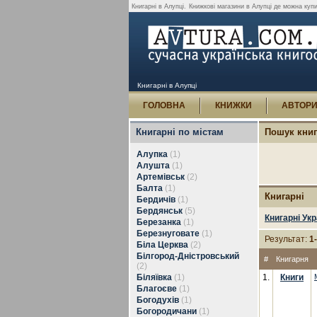
Книгарні в Алупці.
Книжкові магазини в Алупці де можна купи
Книгарні в Алупці
ГОЛОВНА
КНИЖКИ
АВТОР
Книгарні по містам
Пошук кни
Алупка
(1)
Алушта
(1)
Артемівськ
(2)
Балта
(1)
Книгарні
Бердичів
(1)
Бердянськ
(5)
Книгарні Укр
Березанка
(1)
Березнуговате
(1)
Результат:
1
Біла Церква
(2)
Білгород-Дністровський
#
Книгарня
(2)
Біляївка
(1)
1.
Книги
Благоєве
(1)
Богодухів
(1)
Богородичани
(1)