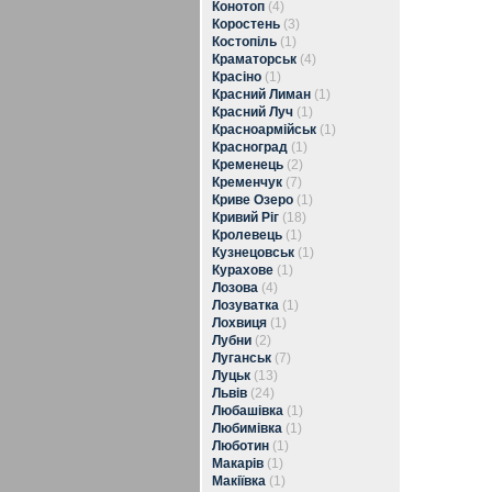
Конотоп
(4)
Коростень
(3)
Костопіль
(1)
Краматорськ
(4)
Красіно
(1)
Красний Лиман
(1)
Красний Луч
(1)
Красноармійськ
(1)
Красноград
(1)
Кременець
(2)
Кременчук
(7)
Криве Озеро
(1)
Кривий Ріг
(18)
Кролевець
(1)
Кузнецовськ
(1)
Курахове
(1)
Лозова
(4)
Лозуватка
(1)
Лохвиця
(1)
Лубни
(2)
Луганськ
(7)
Луцьк
(13)
Львів
(24)
Любашівка
(1)
Любимівка
(1)
Люботин
(1)
Макарів
(1)
Макіївка
(1)