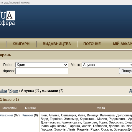
ти україномовні книжки.
И
КНИГАРНІ
ВИДАВНИЦТВА
ПОТОЧНЕ
МІЙ АККА
гарень
Регіон:
Місто:
Фраза:
аїни
/
Крим
/
Алупка
(1)
, магазини
(1)
Д
-1
(всього 1)
Магазини
Книжки
Міста
Магазини
(97)
Книжки
(0)
Київ, Алупка, Євпаторія, Ялта, Вінниця, Калинівка, Дніпропет
Води, Тернівка, Житомир, Коростень, Малин, Радомишль, Ар
Докучаєвськ, Краматорськ, Курахове, Торез, Харцизьк, Енер
Івано-Франківськ, Тараща, Фастів, Гайворон, Долинська, Кір
Городок, Золочів, Львів, Радехів, Рудки, Сокаль, Білгород-Дн