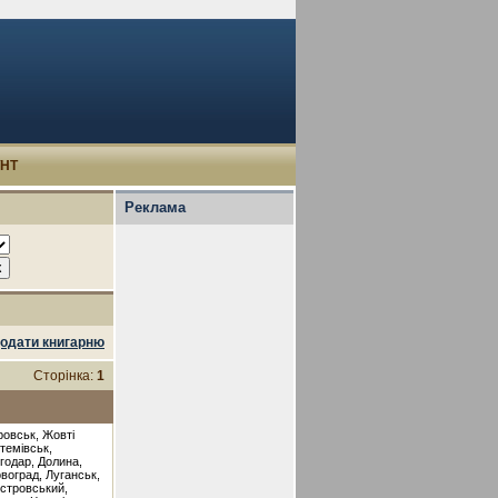
УНТ
Реклама
одати книгарню
Сторінка:
1
ровськ, Жовті
темівськ,
годар, Долина,
овоград, Луганськ,
істровський,