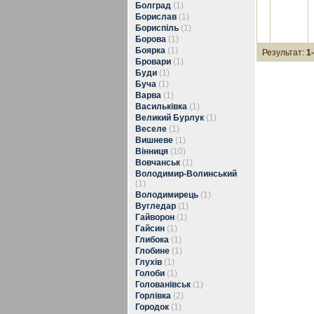
Болград
(1)
Борислав
(1)
Бориспіль
(1)
Борова
(1)
Боярка
(1)
Результат:
1
Бровари
(1)
Буди
(1)
Буча
(1)
Варва
(1)
Васильківка
(1)
Великий Бурлук
(1)
Веселе
(1)
Вишневе
(1)
Вінниця
(10)
Вовчанськ
(1)
Володимир-Волинський
(1)
Володимирець
(1)
Вугледар
(1)
Гайворон
(1)
Гайсин
(1)
Глибока
(1)
Глобине
(1)
Глухів
(1)
Голоби
(1)
Голованівськ
(1)
Горлівка
(2)
Городок
(1)