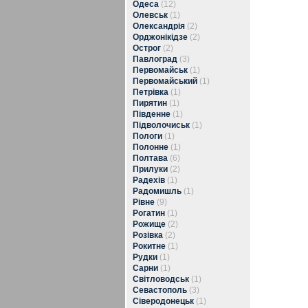
Одеса
(12)
Олевськ
(1)
Олександрія
(2)
Орджонікідзе
(2)
Острог
(2)
Павлоград
(3)
Первомайськ
(1)
Первомайський
(1)
Петрівка
(1)
Пирятин
(1)
Південне
(1)
Підволочиськ
(1)
Пологи
(1)
Полонне
(1)
Полтава
(6)
Прилуки
(2)
Радехів
(1)
Радомишль
(1)
Рівне
(9)
Рогатин
(1)
Рожище
(2)
Розівка
(2)
Рокитне
(1)
Рудки
(1)
Сарни
(1)
Світловодськ
(1)
Севастополь
(3)
Сіверодонецьк
(1)