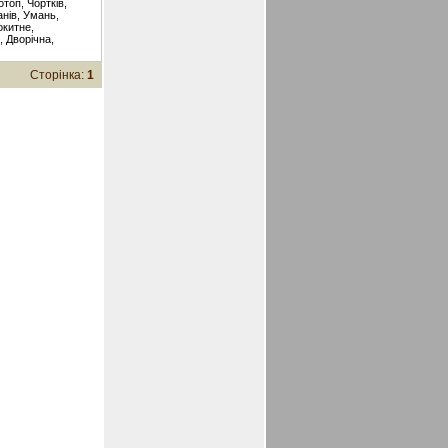
отоп, Чортків,
анів, Умань,
окитне,
, Дворічна,
Сторінка:
1