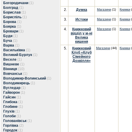
Богородичани
(1)
Болград
(1)
2.
Думка
Магазини
(1)
Книжки
(
Борислав
(1)
Бориспіль
(1)
3.
Истоки
Магазини
(1)
Книжки
(
Борова
(1)
Боярка
(1)
4.
Книжковий
Магазини
(1)
Книжки
(
Бровари
(1)
відділ у м-ні
Буди
(1)
Велика
Буча
(1)
кишеня
Варва
(1)
5.
Книжковий
Магазини
(44)
Книжки
(
Васильківка
(1)
Клуб «Клуб
Великий Бурлук
(1)
Сімейного
Веселе
(1)
Дозвілля»
Вишневе
(1)
Вінниця
(10)
Вовчанськ
(1)
Володимир-Волинський
(1)
Володимирець
(1)
Вугледар
(1)
Гайворон
(1)
Гайсин
(1)
Глибока
(1)
Глобине
(1)
Глухів
(1)
Голоби
(1)
Голованівськ
(1)
Горлівка
(2)
Городок
(1)