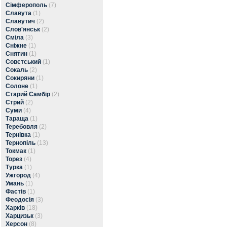
Сімферополь
(7)
Славута
(1)
Славутич
(2)
Слов'янськ
(2)
Сміла
(3)
Сніжне
(1)
Снятин
(1)
Совєтський
(1)
Сокаль
(2)
Сокиряни
(1)
Солоне
(1)
Старий Самбір
(2)
Стрий
(2)
Суми
(4)
Тараща
(1)
Теребовля
(2)
Тернівка
(1)
Тернопіль
(13)
Токмак
(1)
Торез
(4)
Турка
(1)
Ужгород
(4)
Умань
(1)
Фастів
(1)
Феодосія
(3)
Харків
(18)
Харцизьк
(3)
Херсон
(8)