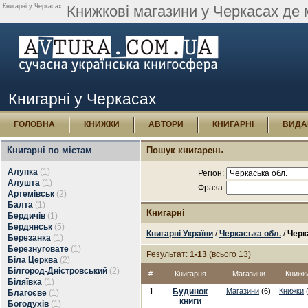
Книгарні у Черкасах.
Книжкові магазини у Черкасах де 
Книгарні у Черкасах
ГОЛОВНА
КНИЖКИ
АВТОРИ
КНИГАРНІ
ВИДА
Книгарні по містам
Пошук книгарень
Алупка
(1)
Регіон:
Алушта
(1)
Фраза:
Артемівськ
(2)
Балта
(1)
Книгарні
Бердичів
(1)
Бердянськ
(5)
Книгарні України
/
Черкаська обл.
/
Черк
Березанка
(1)
Березнуговате
(1)
Результат:
1-13
(всього 13)
Біла Церква
(2)
Білгород-Дністровський
(2)
#
Книгарня
Магазини
Книжк
Біляївка
(1)
1.
Будинок
Магазини
(6)
Книжки
(
Благоєве
(1)
книги
Богодухів
(1)