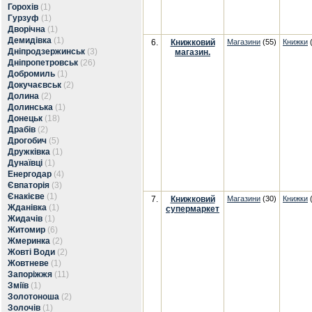
Горохів
(1)
Гурзуф
(1)
Дворічна
(1)
Демидівка
(1)
6.
Книжковий
Магазини
(55)
Книжки
(
Дніпродзержинськ
(3)
магазин.
Дніпропетровськ
(26)
Добромиль
(1)
Докучаєвськ
(2)
Долина
(2)
Долинська
(1)
Донецьк
(18)
Драбів
(2)
Дрогобич
(5)
Дружківка
(1)
Дунаївці
(1)
Енергодар
(4)
Євпаторія
(3)
Єнакієве
(1)
7.
Книжковий
Магазини
(30)
Книжки
(
Жданівка
(1)
супермаркет
Жидачів
(1)
Житомир
(6)
Жмеринка
(2)
Жовті Води
(2)
Жовтневе
(1)
Запоріжжя
(11)
Зміїв
(1)
Золотоноша
(2)
Золочів
(1)