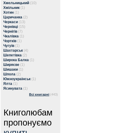
Хмельницький
(10)
Хмільник
(1)
Хотин
(1)
Царичанка
(2)
Черкаси
(13)
Чернівці
(15)
Чернігів
(7)
Чкалівка
(1)
Чортків
(1)
Чугуїв
(1)
Шахтарськ
(4)
Шепетівка
(2)
Широка Балка
(1)
Ширяєве
(1)
Шишаки
(1)
Шпола
(2)
Южноукраїнськ
(1)
Ялта
(1)
Ясинувата
(1)
Всі книгарні
(443)
Книголюбам
пропонуємо
купить