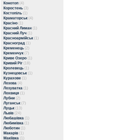
Конотоп
(4)
Коростень
(3)
Костопіль
(1)
Краматорськ
(4)
Красіно
(1)
Красний Лиман
(1)
Красний Луч
(1)
Красноармійськ
(1)
Красноград
(1)
Кременець
(2)
Кременчук
(7)
Криве Озеро
(1)
Кривий Ріг
(18)
Кролевець
(1)
Кузнецовськ
(1)
Курахове
(1)
Лозова
(4)
Лозуватка
(1)
Лохвиця
(1)
Лубни
(2)
Луганськ
(7)
Луцьк
(13)
Львів
(24)
Любашівка
(1)
Любимівка
(1)
Люботин
(1)
Макарів
(1)
Макіївка
(1)