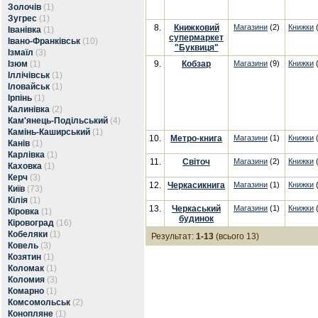
Золочів
(1)
Зугрес
(1)
8.
Книжковий
Магазини
(2)
Книжки
(
Іванівка
(1)
супермаркет
Івано-Франківськ
(10)
"Буквиця"
Ізмаїл
(3)
Ізюм
(1)
9.
Кобзар
Магазини
(9)
Книжки
(
Іллічівськ
(1)
Іловайськ
(1)
Ірпінь
(1)
Калинівка
(2)
Кам'янець-Подільський
(4)
Камінь-Каширський
(1)
10.
Метро-книга
Магазини
(1)
Книжки
(
Канів
(1)
Карлівка
(1)
11.
Світоч
Магазини
(2)
Книжки
(
Каховка
(1)
Керч
(3)
12.
Черкасикнига
Магазини
(1)
Книжки
(
Київ
(73)
Кілія
(1)
13.
Черкаський
Магазини
(1)
Книжки
(
Кіровка
(1)
будинок
Кіровоград
(16)
Кобеляки
(1)
Результат:
1-13
(всього 13)
Ковель
(3)
Козятин
(1)
Коломак
(1)
Коломия
(3)
Комарно
(1)
Комсомольськ
(2)
Конопляне
(1)