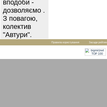
вподоби -
дозволяємо .
З повагою,
колектив
"Автури".
Правила користування
Засади рейтин