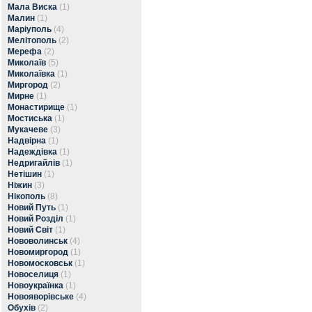
Мала Виска
(1)
Малин
(1)
Маріуполь
(4)
Мелітополь
(2)
Мерефа
(2)
Миколаїв
(5)
Миколаївка
(1)
Миргород
(2)
Мирне
(1)
Монастирище
(1)
Мостиська
(1)
Мукачеве
(3)
Надвірна
(1)
Надеждівка
(1)
Недригайлів
(1)
Нетішин
(1)
Ніжин
(3)
Нікополь
(8)
Новий Путь
(1)
Новий Розділ
(1)
Новий Світ
(1)
Нововолинськ
(4)
Новомиргород
(1)
Новомосковськ
(1)
Новоселиця
(1)
Новоукраїнка
(1)
Новояворівське
(4)
Обухів
(2)