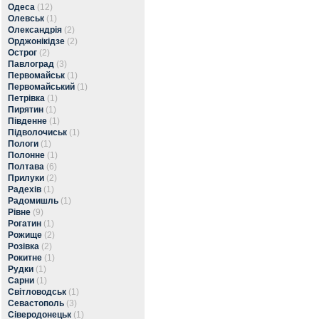
Одеса
(12)
Олевськ
(1)
Олександрія
(2)
Орджонікідзе
(2)
Острог
(2)
Павлоград
(3)
Первомайськ
(1)
Первомайський
(1)
Петрівка
(1)
Пирятин
(1)
Південне
(1)
Підволочиськ
(1)
Пологи
(1)
Полонне
(1)
Полтава
(6)
Прилуки
(2)
Радехів
(1)
Радомишль
(1)
Рівне
(9)
Рогатин
(1)
Рожище
(2)
Розівка
(2)
Рокитне
(1)
Рудки
(1)
Сарни
(1)
Світловодськ
(1)
Севастополь
(3)
Сіверодонецьк
(1)