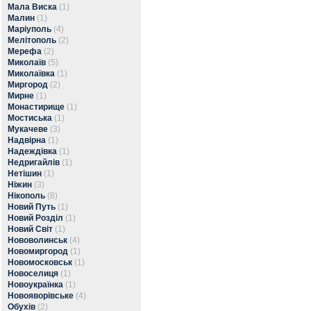
Мала Виска
(1)
Малин
(1)
Маріуполь
(4)
Мелітополь
(2)
Мерефа
(2)
Миколаїв
(5)
Миколаївка
(1)
Миргород
(2)
Мирне
(1)
Монастирище
(1)
Мостиська
(1)
Мукачеве
(3)
Надвірна
(1)
Надеждівка
(1)
Недригайлів
(1)
Нетішин
(1)
Ніжин
(3)
Нікополь
(8)
Новий Путь
(1)
Новий Розділ
(1)
Новий Світ
(1)
Нововолинськ
(4)
Новомиргород
(1)
Новомосковськ
(1)
Новоселиця
(1)
Новоукраїнка
(1)
Новояворівське
(4)
Обухів
(2)