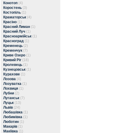
Конотоп
(4)
Коростень
(3)
Костопіль
(1)
Краматорськ
(4)
Красіно
(1)
Красний Лиман
(1)
Красний Луч
(1)
Красноармійськ
(1)
Красноград
(1)
Кременець
(2)
Кременчук
(7)
Криве Озеро
(1)
Кривий Ріг
(18)
Кролевець
(1)
Кузнецовськ
(1)
Курахове
(1)
Лозова
(4)
Лозуватка
(1)
Лохвиця
(1)
Лубни
(2)
Луганськ
(7)
Луцьк
(13)
Львів
(24)
Любашівка
(1)
Любимівка
(1)
Люботин
(1)
Макарів
(1)
Макіївка
(1)