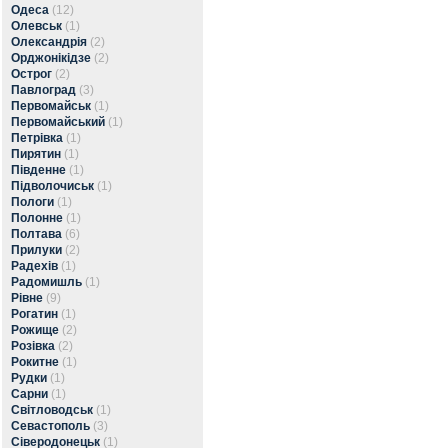
Одеса
(12)
Олевськ
(1)
Олександрія
(2)
Орджонікідзе
(2)
Острог
(2)
Павлоград
(3)
Первомайськ
(1)
Первомайський
(1)
Петрівка
(1)
Пирятин
(1)
Південне
(1)
Підволочиськ
(1)
Пологи
(1)
Полонне
(1)
Полтава
(6)
Прилуки
(2)
Радехів
(1)
Радомишль
(1)
Рівне
(9)
Рогатин
(1)
Рожище
(2)
Розівка
(2)
Рокитне
(1)
Рудки
(1)
Сарни
(1)
Світловодськ
(1)
Севастополь
(3)
Сіверодонецьк
(1)