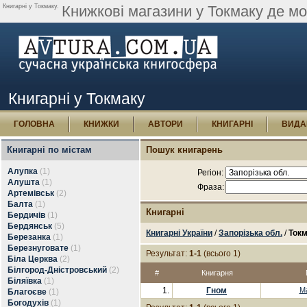
Книгарні у Токмаку.
Книжкові магазини у Токмаку де мо
Книгарні у Токмаку
ГОЛОВНА
КНИЖКИ
АВТОРИ
КНИГАРНІ
ВИДА
Книгарні по містам
Пошук книгарень
Алупка
(1)
Регіон:
Алушта
(1)
Фраза:
Артемівськ
(2)
Балта
(1)
Книгарні
Бердичів
(1)
Бердянськ
(5)
Книгарні України
/
Запорізька обл.
/
Ток
Березанка
(1)
Березнуговате
(1)
Результат:
1-1
(всього 1)
Біла Церква
(2)
Білгород-Дністровський
(2)
#
Книгарня
Біляївка
(1)
1.
Гном
М
Благоєве
(1)
Богодухів
(1)