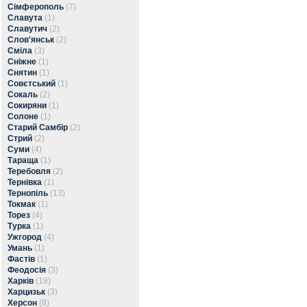
Сімферополь
(7)
Славута
(1)
Славутич
(2)
Слов'янськ
(2)
Сміла
(3)
Сніжне
(1)
Снятин
(1)
Совєтський
(1)
Сокаль
(2)
Сокиряни
(1)
Солоне
(1)
Старий Самбір
(2)
Стрий
(2)
Суми
(4)
Тараща
(1)
Теребовля
(2)
Тернівка
(1)
Тернопіль
(13)
Токмак
(1)
Торез
(4)
Турка
(1)
Ужгород
(4)
Умань
(1)
Фастів
(1)
Феодосія
(3)
Харків
(18)
Харцизьк
(3)
Херсон
(8)