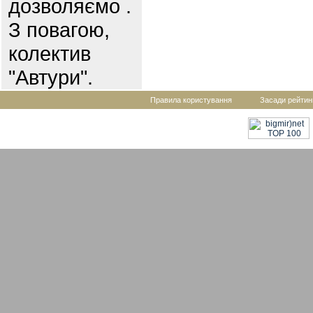
дозволяємо .
З повагою,
колектив
"Автури".
Правила користування
Засади рейтин