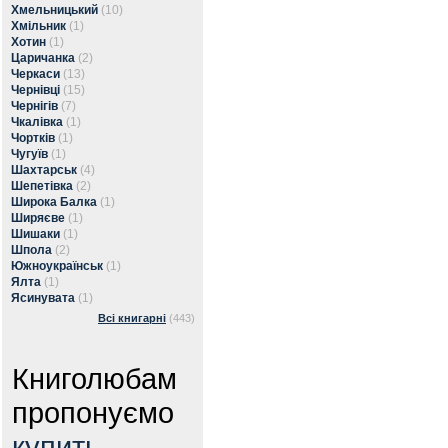
Хмельницький
(10)
Хмільник
(1)
Хотин
(1)
Царичанка
(2)
Черкаси
(13)
Чернівці
(15)
Чернігів
(7)
Чкалівка
(1)
Чортків
(1)
Чугуїв
(1)
Шахтарськ
(4)
Шепетівка
(2)
Широка Балка
(1)
Ширяєве
(1)
Шишаки
(1)
Шпола
(2)
Южноукраїнськ
(1)
Ялта
(1)
Ясинувата
(1)
Всі книгарні
(443)
Книголюбам
пропонуємо
купить