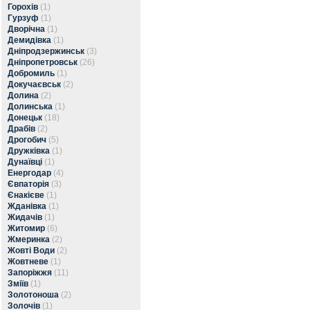
Горохів
(1)
Гурзуф
(1)
Дворічна
(1)
Демидівка
(1)
Дніпродзержинськ
(3)
Дніпропетровськ
(26)
Добромиль
(1)
Докучаєвськ
(2)
Долина
(2)
Долинська
(1)
Донецьк
(18)
Драбів
(2)
Дрогобич
(5)
Дружківка
(1)
Дунаївці
(1)
Енергодар
(4)
Євпаторія
(3)
Єнакієве
(1)
Жданівка
(1)
Жидачів
(1)
Житомир
(6)
Жмеринка
(2)
Жовті Води
(2)
Жовтневе
(1)
Запоріжжя
(11)
Зміїв
(1)
Золотоноша
(2)
Золочів
(1)