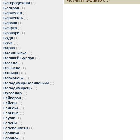
Результат:
1-1
(всього 1)
Богородичани
(1)
Болград
(1)
Борислав
(1)
Бориспіль
(1)
Борова
(1)
Боярка
(1)
Бровари
(1)
Буди
(1)
Буча
(1)
Варва
(1)
Васильківка
(1)
Великий Бурлук
(1)
Веселе
(1)
Вишневе
(1)
Вінниця
(10)
Вовчанськ
(1)
Володимир-Волинський
(1)
Володимирець
(1)
Вугледар
(1)
Гайворон
(1)
Гайсин
(1)
Глибока
(1)
Глобине
(1)
Глухів
(1)
Голоби
(1)
Голованівськ
(1)
Горлівка
(2)
Городок
(1)