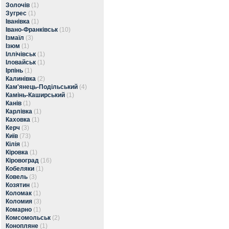
Золочів
(1)
Зугрес
(1)
Іванівка
(1)
Івано-Франківськ
(10)
Ізмаїл
(3)
Ізюм
(1)
Іллічівськ
(1)
Іловайськ
(1)
Ірпінь
(1)
Калинівка
(2)
Кам'янець-Подільський
(4)
Камінь-Каширський
(1)
Канів
(1)
Карлівка
(1)
Каховка
(1)
Керч
(3)
Київ
(73)
Кілія
(1)
Кіровка
(1)
Кіровоград
(16)
Кобеляки
(1)
Ковель
(3)
Козятин
(1)
Коломак
(1)
Коломия
(3)
Комарно
(1)
Комсомольськ
(2)
Конопляне
(1)