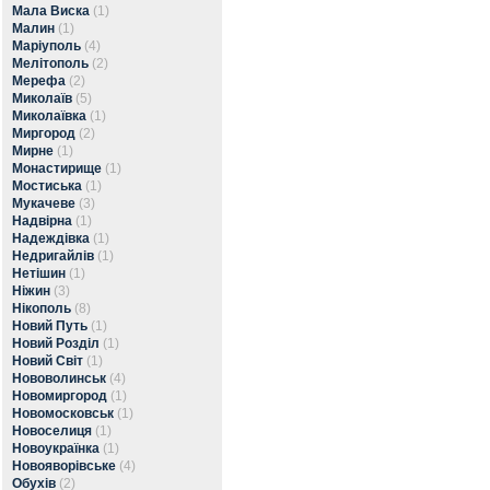
Мала Виска
(1)
Малин
(1)
Маріуполь
(4)
Мелітополь
(2)
Мерефа
(2)
Миколаїв
(5)
Миколаївка
(1)
Миргород
(2)
Мирне
(1)
Монастирище
(1)
Мостиська
(1)
Мукачеве
(3)
Надвірна
(1)
Надеждівка
(1)
Недригайлів
(1)
Нетішин
(1)
Ніжин
(3)
Нікополь
(8)
Новий Путь
(1)
Новий Розділ
(1)
Новий Світ
(1)
Нововолинськ
(4)
Новомиргород
(1)
Новомосковськ
(1)
Новоселиця
(1)
Новоукраїнка
(1)
Новояворівське
(4)
Обухів
(2)