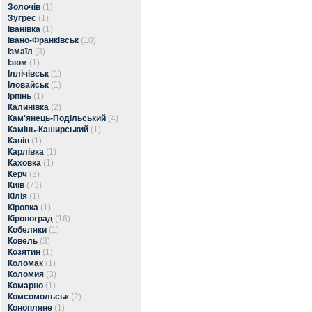
Золочів
(1)
Зугрес
(1)
Іванівка
(1)
Івано-Франківськ
(10)
Ізмаїл
(3)
Ізюм
(1)
Іллічівськ
(1)
Іловайськ
(1)
Ірпінь
(1)
Калинівка
(2)
Кам'янець-Подільський
(4)
Камінь-Каширський
(1)
Канів
(1)
Карлівка
(1)
Каховка
(1)
Керч
(3)
Київ
(73)
Кілія
(1)
Кіровка
(1)
Кіровоград
(16)
Кобеляки
(1)
Ковель
(3)
Козятин
(1)
Коломак
(1)
Коломия
(3)
Комарно
(1)
Комсомольськ
(2)
Конопляне
(1)