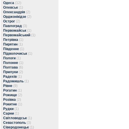
Одеса
(12)
Олевськ
(1)
Олександрія
(2)
Орджонікідзе
(2)
Острог
(2)
Павлоград
(3)
Первомайськ
(1)
Первомайський
(1)
Петрівка
(1)
Пирятин
(1)
Південне
(1)
Підволочиськ
(1)
Пологи
(1)
Полонне
(1)
Полтава
(6)
Прилуки
(2)
Радехів
(1)
Радомишль
(1)
Рівне
(9)
Рогатин
(1)
Рожище
(2)
Розівка
(2)
Рокитне
(1)
Рудки
(1)
Сарни
(1)
Світловодськ
(1)
Севастополь
(3)
Сіверодонецьк
(1)