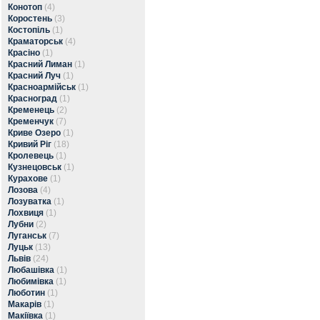
Конотоп
(4)
Коростень
(3)
Костопіль
(1)
Краматорськ
(4)
Красіно
(1)
Красний Лиман
(1)
Красний Луч
(1)
Красноармійськ
(1)
Красноград
(1)
Кременець
(2)
Кременчук
(7)
Криве Озеро
(1)
Кривий Ріг
(18)
Кролевець
(1)
Кузнецовськ
(1)
Курахове
(1)
Лозова
(4)
Лозуватка
(1)
Лохвиця
(1)
Лубни
(2)
Луганськ
(7)
Луцьк
(13)
Львів
(24)
Любашівка
(1)
Любимівка
(1)
Люботин
(1)
Макарів
(1)
Макіївка
(1)