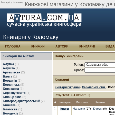
Книгарні у Коломаку.
Книжкові магазини у Коломаку де 
Книгарні у Коломаку
ГОЛОВНА
КНИЖКИ
АВТОРИ
КНИГАРНІ
ВИДА
Книгарні по містам
Пошук книгарень
Алупка
(1)
Регіон:
Алушта
(1)
Фраза:
Артемівськ
(2)
Балта
(1)
Книгарні
Бердичів
(1)
Бердянськ
(5)
Книгарні України
/
Харківська обл.
/
Кол
Березанка
(1)
Березнуговате
(1)
Результат:
1-1
(всього 1)
Біла Церква
(2)
Білгород-Дністровський
(2)
#
Книгарня
Магазини
Книжки
Біляївка
(1)
1.
Книги
Магазини
(97)
Книжки
(0)
Київ
Благоєве
(1)
Води
Богодухів
(1)
Доку