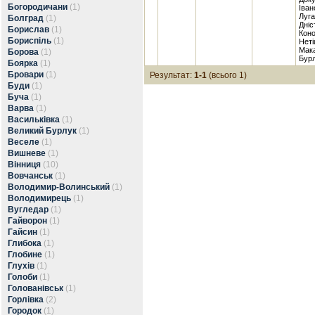
Богородичани
(1)
Іван
Луга
Болград
(1)
Дніс
Борислав
(1)
Коно
Бориспіль
(1)
Неті
Мака
Борова
(1)
Бурл
Боярка
(1)
Бровари
(1)
Результат:
1-1
(всього 1)
Буди
(1)
Буча
(1)
Варва
(1)
Васильківка
(1)
Великий Бурлук
(1)
Веселе
(1)
Вишневе
(1)
Вінниця
(10)
Вовчанськ
(1)
Володимир-Волинський
(1)
Володимирець
(1)
Вугледар
(1)
Гайворон
(1)
Гайсин
(1)
Глибока
(1)
Глобине
(1)
Глухів
(1)
Голоби
(1)
Голованівськ
(1)
Горлівка
(2)
Городок
(1)