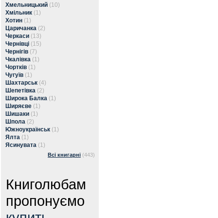
Хмельницький
(10)
Хмільник
(1)
Хотин
(1)
Царичанка
(2)
Черкаси
(13)
Чернівці
(15)
Чернігів
(7)
Чкалівка
(1)
Чортків
(1)
Чугуїв
(1)
Шахтарськ
(4)
Шепетівка
(2)
Широка Балка
(1)
Ширяєве
(1)
Шишаки
(1)
Шпола
(2)
Южноукраїнськ
(1)
Ялта
(1)
Ясинувата
(1)
Всі книгарні
(443)
Книголюбам
пропонуємо
купить