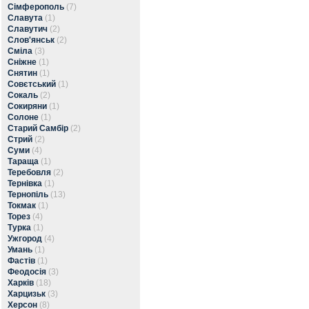
Сімферополь
(7)
Славута
(1)
Славутич
(2)
Слов'янськ
(2)
Сміла
(3)
Сніжне
(1)
Снятин
(1)
Совєтський
(1)
Сокаль
(2)
Сокиряни
(1)
Солоне
(1)
Старий Самбір
(2)
Стрий
(2)
Суми
(4)
Тараща
(1)
Теребовля
(2)
Тернівка
(1)
Тернопіль
(13)
Токмак
(1)
Торез
(4)
Турка
(1)
Ужгород
(4)
Умань
(1)
Фастів
(1)
Феодосія
(3)
Харків
(18)
Харцизьк
(3)
Херсон
(8)