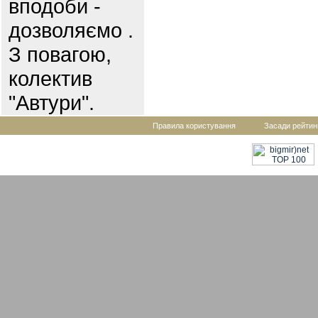
вподоби -
дозволяємо .
З повагою,
колектив
"Автури".
Правила користування
Засади рейтин