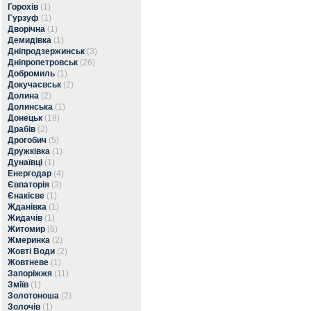
Горохів
(1)
Гурзуф
(1)
Дворічна
(1)
Демидівка
(1)
Дніпродзержинськ
(3)
Дніпропетровськ
(26)
Добромиль
(1)
Докучаєвськ
(2)
Долина
(2)
Долинська
(1)
Донецьк
(18)
Драбів
(2)
Дрогобич
(5)
Дружківка
(1)
Дунаївці
(1)
Енергодар
(4)
Євпаторія
(3)
Єнакієве
(1)
Жданівка
(1)
Жидачів
(1)
Житомир
(6)
Жмеринка
(2)
Жовті Води
(2)
Жовтневе
(1)
Запоріжжя
(11)
Зміїв
(1)
Золотоноша
(2)
Золочів
(1)