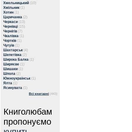
Хмельницький
(10)
Хмільник
(1)
Хотин
(1)
Царичанка
(2)
Черкаси
(13)
Чернівці
(15)
Чернігів
(7)
Чкалівка
(1)
Чортків
(1)
Чугуїв
(1)
Шахтарськ
(4)
Шепетівка
(2)
Широка Балка
(1)
Ширяєве
(1)
Шишаки
(1)
Шпола
(2)
Южноукраїнськ
(1)
Ялта
(1)
Ясинувата
(1)
Всі книгарні
(443)
Книголюбам
пропонуємо
купить