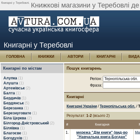
Книгарні у Теребовлі.
Книжкові магазини у Теребовлі де
Книгарні у Теребовлі
ГОЛОВНА
КНИЖКИ
АВТОРИ
КНИГАРНІ
ВИДА
Книгарні по містам
Пошук книгарень
Алупка
(1)
Регіон:
Алушта
(1)
Фраза:
Артемівськ
(2)
Балта
(1)
Книгарні
Бердичів
(1)
Бердянськ
(5)
Книгарні України
/
Тернопільська обл.
/
Березанка
(1)
Березнуговате
(1)
Результат:
1-2
(всього 2)
Біла Церква
(2)
Білгород-Дністровський
(2)
#
Книгарня
Біляївка
(1)
1.
мережа "Дім книги" (вид-во
Ма
Благоєве
(1)
"Навчальна книга-Богдан"
Богодухів
(1)