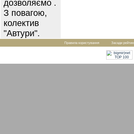
дозволяємо .
З повагою,
колектив
"Автури".
Правила користування
Засади рейтин