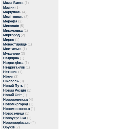
Мала Виска
(1)
Малин
(1)
Маріуполь
(4)
Мелітополь
(2)
Мерефа
(2)
Миколаїв
(5)
Миколаївка
(1)
Миргород
(2)
Мирне
(1)
Монастирище
(1)
Мостиська
(1)
Мукачеве
(3)
Надвірна
(1)
Надеждівка
(1)
Недригайлів
(1)
Нетішин
(1)
Ніжин
(3)
Нікополь
(8)
Новий Путь
(1)
Новий Розділ
(1)
Новий Світ
(1)
Нововолинськ
(4)
Новомиргород
(1)
Новомосковськ
(1)
Новоселиця
(1)
Новоукраїнка
(1)
Новояворівське
(4)
Обухів
(2)