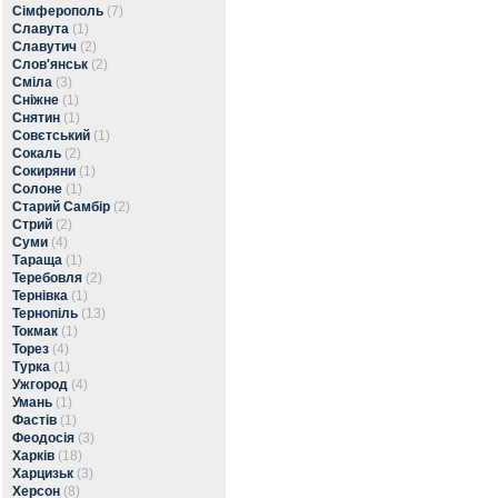
Сімферополь
(7)
Славута
(1)
Славутич
(2)
Слов'янськ
(2)
Сміла
(3)
Сніжне
(1)
Снятин
(1)
Совєтський
(1)
Сокаль
(2)
Сокиряни
(1)
Солоне
(1)
Старий Самбір
(2)
Стрий
(2)
Суми
(4)
Тараща
(1)
Теребовля
(2)
Тернівка
(1)
Тернопіль
(13)
Токмак
(1)
Торез
(4)
Турка
(1)
Ужгород
(4)
Умань
(1)
Фастів
(1)
Феодосія
(3)
Харків
(18)
Харцизьк
(3)
Херсон
(8)