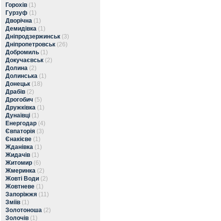
Горохів
(1)
Гурзуф
(1)
Дворічна
(1)
Демидівка
(1)
Дніпродзержинськ
(3)
Дніпропетровськ
(26)
Добромиль
(1)
Докучаєвськ
(2)
Долина
(2)
Долинська
(1)
Донецьк
(18)
Драбів
(2)
Дрогобич
(5)
Дружківка
(1)
Дунаївці
(1)
Енергодар
(4)
Євпаторія
(3)
Єнакієве
(1)
Жданівка
(1)
Жидачів
(1)
Житомир
(6)
Жмеринка
(2)
Жовті Води
(2)
Жовтневе
(1)
Запоріжжя
(11)
Зміїв
(1)
Золотоноша
(2)
Золочів
(1)