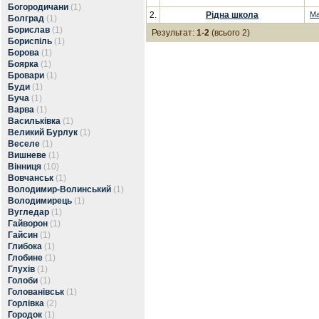
Богородичани
(1)
2.
Рідна школа
Ма
Болград
(1)
Борислав
(1)
Результат:
1-2
(всього 2)
Бориспіль
(1)
Борова
(1)
Боярка
(1)
Бровари
(1)
Буди
(1)
Буча
(1)
Варва
(1)
Васильківка
(1)
Великий Бурлук
(1)
Веселе
(1)
Вишневе
(1)
Вінниця
(10)
Вовчанськ
(1)
Володимир-Волинський
(1)
Володимирець
(1)
Вугледар
(1)
Гайворон
(1)
Гайсин
(1)
Глибока
(1)
Глобине
(1)
Глухів
(1)
Голоби
(1)
Голованівськ
(1)
Горлівка
(2)
Городок
(1)