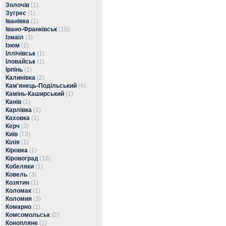
Золочів
(1)
Зугрес
(1)
Іванівка
(1)
Івано-Франківськ
(10)
Ізмаїл
(3)
Ізюм
(1)
Іллічівськ
(1)
Іловайськ
(1)
Ірпінь
(1)
Калинівка
(2)
Кам'янець-Подільський
(4)
Камінь-Каширський
(1)
Канів
(1)
Карлівка
(1)
Каховка
(1)
Керч
(3)
Київ
(73)
Кілія
(1)
Кіровка
(1)
Кіровоград
(16)
Кобеляки
(1)
Ковель
(3)
Козятин
(1)
Коломак
(1)
Коломия
(3)
Комарно
(1)
Комсомольськ
(2)
Конопляне
(1)