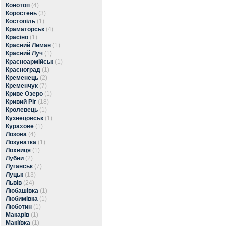
Конотоп
(4)
Коростень
(3)
Костопіль
(1)
Краматорськ
(4)
Красіно
(1)
Красний Лиман
(1)
Красний Луч
(1)
Красноармійськ
(1)
Красноград
(1)
Кременець
(2)
Кременчук
(7)
Криве Озеро
(1)
Кривий Ріг
(18)
Кролевець
(1)
Кузнецовськ
(1)
Курахове
(1)
Лозова
(4)
Лозуватка
(1)
Лохвиця
(1)
Лубни
(2)
Луганськ
(7)
Луцьк
(13)
Львів
(24)
Любашівка
(1)
Любимівка
(1)
Люботин
(1)
Макарів
(1)
Макіївка
(1)