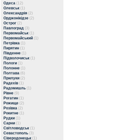
Одеса
(12)
Олевськ
(1)
Олександрія
(2)
Орджонікідзе
(2)
Острог
(2)
Павлоград
(3)
Первомайськ
(1)
Первомайський
(1)
Петрівка
(1)
Пирятин
(1)
Південне
(1)
Підволочиськ
(1)
Пологи
(1)
Полонне
(1)
Полтава
(6)
Прилуки
(2)
Радехів
(1)
Радомишль
(1)
Рівне
(9)
Рогатин
(1)
Рожище
(2)
Розівка
(2)
Рокитне
(1)
Рудки
(1)
Сарни
(1)
Світловодськ
(1)
Севастополь
(3)
Сіверодонецьк
(1)