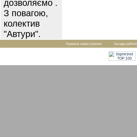
дозволяємо .
З повагою,
колектив
"Автури".
Правила користування
Засади рейтин