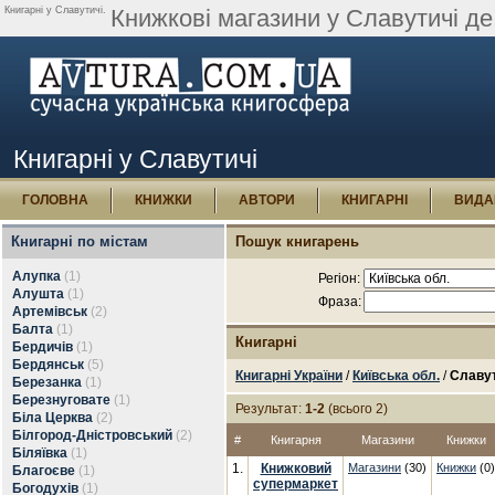
Книгарні у Славутичі.
Книжкові магазини у Славутичі де
Книгарні у Славутичі
ГОЛОВНА
КНИЖКИ
АВТОРИ
КНИГАРНІ
ВИДА
Книгарні по містам
Пошук книгарень
Алупка
(1)
Регіон:
Алушта
(1)
Фраза:
Артемівськ
(2)
Балта
(1)
Книгарні
Бердичів
(1)
Бердянськ
(5)
Книгарні України
/
Київська обл.
/
Славу
Березанка
(1)
Березнуговате
(1)
Результат:
1-2
(всього 2)
Біла Церква
(2)
Білгород-Дністровський
(2)
#
Книгарня
Магазини
Книжки
Біляївка
(1)
1.
Книжковий
Магазини
(30)
Книжки
(0)
Благоєве
(1)
супермаркет
Богодухів
(1)