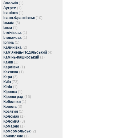
Золочів
(1)
Зугрес
(1)
Іванівка
(1)
Івано-Франківськ
(10)
Ізмаїл
(3)
Ізюм
(1)
Іллічівськ
(1)
Іловайськ
(1)
Ірпінь
(1)
Калинівка
(2)
Кам'янець-Подільський
(4)
Камінь-Каширський
(1)
Канів
(1)
Карлівка
(1)
Каховка
(1)
Керч
(3)
Київ
(73)
Кілія
(1)
Кіровка
(1)
Кіровоград
(16)
Кобеляки
(1)
Ковель
(3)
Козятин
(1)
Коломак
(1)
Коломия
(3)
Комарно
(1)
Комсомольськ
(2)
Конопляне
(1)