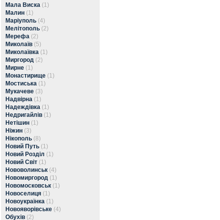
Мала Виска
(1)
Малин
(1)
Маріуполь
(4)
Мелітополь
(2)
Мерефа
(2)
Миколаїв
(5)
Миколаївка
(1)
Миргород
(2)
Мирне
(1)
Монастирище
(1)
Мостиська
(1)
Мукачеве
(3)
Надвірна
(1)
Надеждівка
(1)
Недригайлів
(1)
Нетішин
(1)
Ніжин
(3)
Нікополь
(8)
Новий Путь
(1)
Новий Розділ
(1)
Новий Світ
(1)
Нововолинськ
(4)
Новомиргород
(1)
Новомосковськ
(1)
Новоселиця
(1)
Новоукраїнка
(1)
Новояворівське
(4)
Обухів
(2)