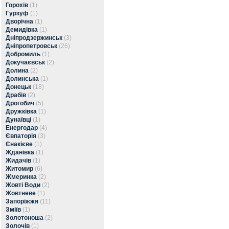
Горохів
(1)
Гурзуф
(1)
Дворічна
(1)
Демидівка
(1)
Дніпродзержинськ
(3)
Дніпропетровськ
(26)
Добромиль
(1)
Докучаєвськ
(2)
Долина
(2)
Долинська
(1)
Донецьк
(18)
Драбів
(2)
Дрогобич
(5)
Дружківка
(1)
Дунаївці
(1)
Енергодар
(4)
Євпаторія
(3)
Єнакієве
(1)
Жданівка
(1)
Жидачів
(1)
Житомир
(6)
Жмеринка
(2)
Жовті Води
(2)
Жовтневе
(1)
Запоріжжя
(11)
Зміїв
(1)
Золотоноша
(2)
Золочів
(1)