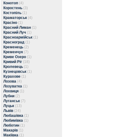
Конотоп
(4)
Коростень
(3)
Костопіль
(1)
Краматорськ
(4)
Красіно
(1)
Красний Лиман
(1)
Красний Луч
(1)
Красноармійськ
(1)
Красноград
(1)
Кременець
(2)
Кременчук
(7)
Криве Озеро
(1)
Кривий Ріг
(18)
Кролевець
(1)
Кузнецовськ
(1)
Курахове
(1)
Лозова
(4)
Лозуватка
(1)
Лохвиця
(1)
Лубни
(2)
Луганськ
(7)
Луцьк
(13)
Львів
(24)
Любашівка
(1)
Любимівка
(1)
Люботин
(1)
Макарів
(1)
Макіївка
(1)