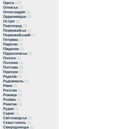
Одеса
(12)
Олевськ
(1)
Олександрія
(2)
Орджонікідзе
(2)
Острог
(2)
Павлоград
(3)
Первомайськ
(1)
Первомайський
(1)
Петрівка
(1)
Пирятин
(1)
Південне
(1)
Підволочиськ
(1)
Пологи
(1)
Полонне
(1)
Полтава
(6)
Прилуки
(2)
Радехів
(1)
Радомишль
(1)
Рівне
(9)
Рогатин
(1)
Рожище
(2)
Розівка
(2)
Рокитне
(1)
Рудки
(1)
Сарни
(1)
Світловодськ
(1)
Севастополь
(3)
Сіверодонецьк
(1)