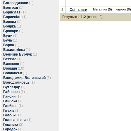
Богородичани
(1)
Болград
(1)
2.
Світ книги
Магазини
(5)
Книжки
(0)
Борислав
(1)
Бориспіль
(1)
Результат:
1-2
(всього 2)
Борова
(1)
Боярка
(1)
Бровари
(1)
Буди
(1)
Буча
(1)
Варва
(1)
Васильківка
(1)
Великий Бурлук
(1)
Веселе
(1)
Вишневе
(1)
Вінниця
(10)
Вовчанськ
(1)
Володимир-Волинський
(1)
Володимирець
(1)
Вугледар
(1)
Гайворон
(1)
Гайсин
(1)
Глибока
(1)
Глобине
(1)
Глухів
(1)
Голоби
(1)
Голованівськ
(1)
Горлівка
(2)
Городок
(1)