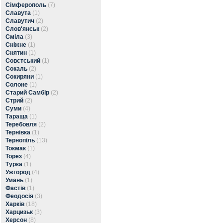
Сімферополь
(7)
Славута
(1)
Славутич
(2)
Слов'янськ
(2)
Сміла
(3)
Сніжне
(1)
Снятин
(1)
Совєтський
(1)
Сокаль
(2)
Сокиряни
(1)
Солоне
(1)
Старий Самбір
(2)
Стрий
(2)
Суми
(4)
Тараща
(1)
Теребовля
(2)
Тернівка
(1)
Тернопіль
(13)
Токмак
(1)
Торез
(4)
Турка
(1)
Ужгород
(4)
Умань
(1)
Фастів
(1)
Феодосія
(3)
Харків
(18)
Харцизьк
(3)
Херсон
(8)