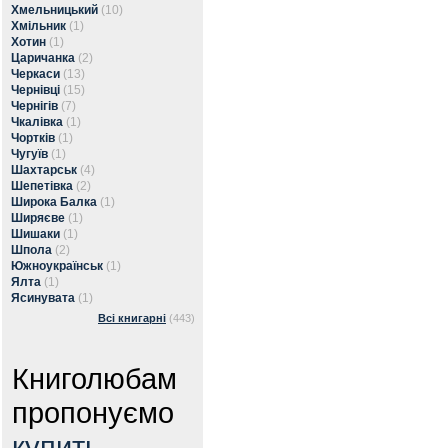
Хмельницький
(10)
Хмільник
(1)
Хотин
(1)
Царичанка
(2)
Черкаси
(13)
Чернівці
(15)
Чернігів
(7)
Чкалівка
(1)
Чортків
(1)
Чугуїв
(1)
Шахтарськ
(4)
Шепетівка
(2)
Широка Балка
(1)
Ширяєве
(1)
Шишаки
(1)
Шпола
(2)
Южноукраїнськ
(1)
Ялта
(1)
Ясинувата
(1)
Всі книгарні
(443)
Книголюбам
пропонуємо
купить