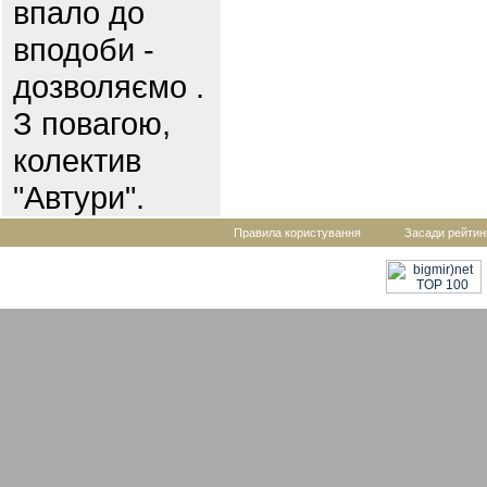
впало до
вподоби -
дозволяємо .
З повагою,
колектив
"Автури".
Правила користування
Засади рейтин