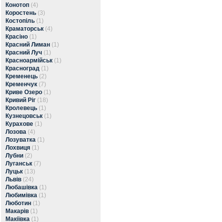
Конотоп
(4)
Коростень
(3)
Костопіль
(1)
Краматорськ
(4)
Красіно
(1)
Красний Лиман
(1)
Красний Луч
(1)
Красноармійськ
(1)
Красноград
(1)
Кременець
(2)
Кременчук
(7)
Криве Озеро
(1)
Кривий Ріг
(18)
Кролевець
(1)
Кузнецовськ
(1)
Курахове
(1)
Лозова
(4)
Лозуватка
(1)
Лохвиця
(1)
Лубни
(2)
Луганськ
(7)
Луцьк
(13)
Львів
(24)
Любашівка
(1)
Любимівка
(1)
Люботин
(1)
Макарів
(1)
Макіївка
(1)