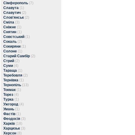
Сімферополь
(7)
Славута
(1)
Славутич
(2)
Слов'янськ
(2)
Сміла
(3)
Сніжне
(1)
Снятин
(1)
Совєтський
(1)
Сокаль
(2)
Сокиряни
(1)
Солоне
(1)
Старий Самбір
(2)
Стрий
(2)
Суми
(4)
Тараща
(1)
Теребовля
(2)
Тернівка
(1)
Тернопіль
(13)
Токмак
(1)
Торез
(4)
Турка
(1)
Ужгород
(4)
Умань
(1)
Фастів
(1)
Феодосія
(3)
Харків
(18)
Харцизьк
(3)
Херсон
(8)