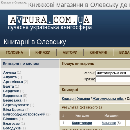
Книгарні в Олевську.
Книжкові магазини в Олевську де 
Книгарні в Олевську
ГОЛОВНА
КНИЖКИ
АВТОРИ
КНИГАРНІ
ВИДА
Книгарні по містам
Пошук книгарень
Алупка
(1)
Регіон:
Алушта
(1)
Фраза:
Артемівськ
(2)
Балта
(1)
Книгарні
Бердичів
(1)
Бердянськ
(5)
Книгарні України
/
Житомирська обл.
/
О
Березанка
(1)
Березнуговате
(1)
Результат:
1-1
(всього 1)
Біла Церква
(2)
Білгород-Дністровський
(2)
#
Книгарня
Магазини
Біляївка
(1)
1.
Канцтовари
Магазини
(5)
Благоєве
(1)
Богодухів
(1)