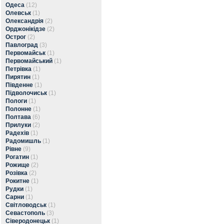
Одеса
(12)
Олевськ
(1)
Олександрія
(2)
Орджонікідзе
(2)
Острог
(2)
Павлоград
(3)
Первомайськ
(1)
Первомайський
(1)
Петрівка
(1)
Пирятин
(1)
Південне
(1)
Підволочиськ
(1)
Пологи
(1)
Полонне
(1)
Полтава
(6)
Прилуки
(2)
Радехів
(1)
Радомишль
(1)
Рівне
(9)
Рогатин
(1)
Рожище
(2)
Розівка
(2)
Рокитне
(1)
Рудки
(1)
Сарни
(1)
Світловодськ
(1)
Севастополь
(3)
Сіверодонецьк
(1)