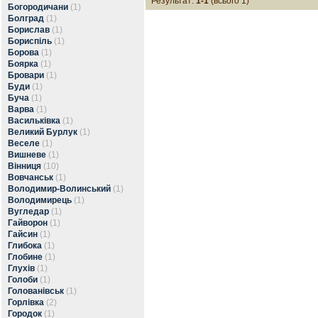
Результат:
1-1
(всього 1)
Богородичани
(1)
Болград
(1)
Борислав
(1)
Бориспіль
(1)
Борова
(1)
Боярка
(1)
Бровари
(1)
Буди
(1)
Буча
(1)
Варва
(1)
Васильківка
(1)
Великий Бурлук
(1)
Веселе
(1)
Вишневе
(1)
Вінниця
(10)
Вовчанськ
(1)
Володимир-Волинський
(1)
Володимирець
(1)
Вугледар
(1)
Гайворон
(1)
Гайсин
(1)
Глибока
(1)
Глобине
(1)
Глухів
(1)
Голоби
(1)
Голованівськ
(1)
Горлівка
(2)
Городок
(1)