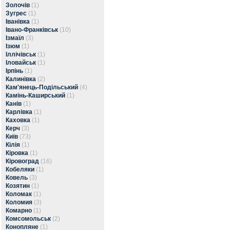
Золочів
(1)
Зугрес
(1)
Іванівка
(1)
Івано-Франківськ
(10)
Ізмаїл
(3)
Ізюм
(1)
Іллічівськ
(1)
Іловайськ
(1)
Ірпінь
(1)
Калинівка
(2)
Кам'янець-Подільський
(4)
Камінь-Каширський
(1)
Канів
(1)
Карлівка
(1)
Каховка
(1)
Керч
(3)
Київ
(73)
Кілія
(1)
Кіровка
(1)
Кіровоград
(16)
Кобеляки
(1)
Ковель
(3)
Козятин
(1)
Коломак
(1)
Коломия
(3)
Комарно
(1)
Комсомольськ
(2)
Конопляне
(1)