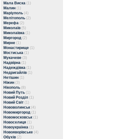
Мала Виска
(1)
Малин
(1)
Маріуполь
(4)
Мелітополь
(2)
Мерефа
(2)
Миколаїв
(5)
Миколаївка
(1)
Миргород
(2)
Мирне
(1)
Монастирище
(1)
Мостиська
(1)
Мукачеве
(3)
Надвірна
(1)
Надеждівка
(1)
Недригайлів
(1)
Нетішин
(1)
Ніжин
(3)
Нікополь
(8)
Новий Путь
(1)
Новий Розділ
(1)
Новий Світ
(1)
Нововолинськ
(4)
Новомиргород
(1)
Новомосковськ
(1)
Новоселиця
(1)
Новоукраїнка
(1)
Новояворівське
(4)
Обухів
(2)