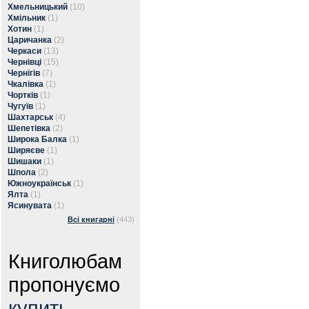
Хмельницький
(10)
Хмільник
(1)
Хотин
(1)
Царичанка
(2)
Черкаси
(13)
Чернівці
(15)
Чернігів
(7)
Чкалівка
(1)
Чортків
(1)
Чугуїв
(1)
Шахтарськ
(4)
Шепетівка
(2)
Широка Балка
(1)
Ширяєве
(1)
Шишаки
(1)
Шпола
(2)
Южноукраїнськ
(1)
Ялта
(1)
Ясинувата
(1)
Всі книгарні
(443)
Книголюбам
пропонуємо
купить