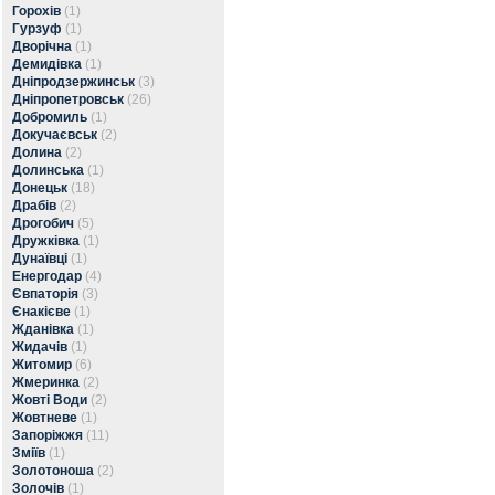
Горохів
(1)
Гурзуф
(1)
Дворічна
(1)
Демидівка
(1)
Дніпродзержинськ
(3)
Дніпропетровськ
(26)
Добромиль
(1)
Докучаєвськ
(2)
Долина
(2)
Долинська
(1)
Донецьк
(18)
Драбів
(2)
Дрогобич
(5)
Дружківка
(1)
Дунаївці
(1)
Енергодар
(4)
Євпаторія
(3)
Єнакієве
(1)
Жданівка
(1)
Жидачів
(1)
Житомир
(6)
Жмеринка
(2)
Жовті Води
(2)
Жовтневе
(1)
Запоріжжя
(11)
Зміїв
(1)
Золотоноша
(2)
Золочів
(1)