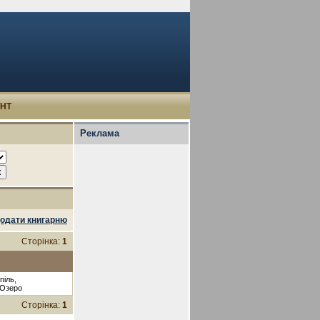
УНТ
Реклама
одати книгарню
Сторінка:
1
піль,
 Озеро
Сторінка:
1