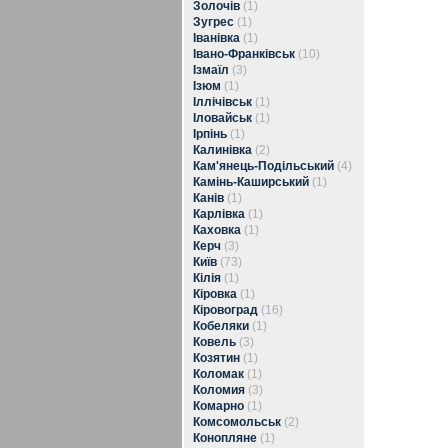
Золочів
(1)
Зугрес
(1)
Іванівка
(1)
Івано-Франківськ
(10)
Ізмаїл
(3)
Ізюм
(1)
Іллічівськ
(1)
Іловайськ
(1)
Ірпінь
(1)
Калинівка
(2)
Кам'янець-Подільський
(4)
Камінь-Каширський
(1)
Канів
(1)
Карлівка
(1)
Каховка
(1)
Керч
(3)
Київ
(73)
Кілія
(1)
Кіровка
(1)
Кіровоград
(16)
Кобеляки
(1)
Ковель
(3)
Козятин
(1)
Коломак
(1)
Коломия
(3)
Комарно
(1)
Комсомольськ
(2)
Конопляне
(1)