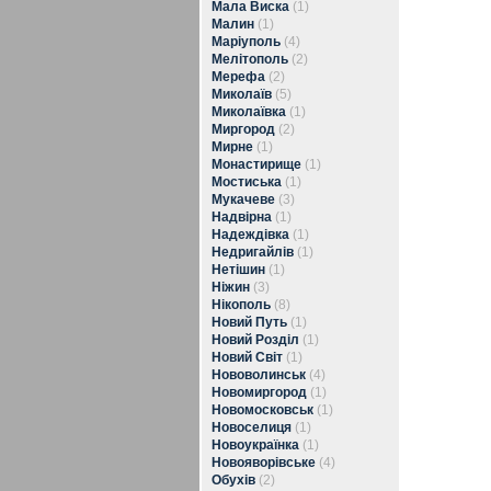
Мала Виска
(1)
Малин
(1)
Маріуполь
(4)
Мелітополь
(2)
Мерефа
(2)
Миколаїв
(5)
Миколаївка
(1)
Миргород
(2)
Мирне
(1)
Монастирище
(1)
Мостиська
(1)
Мукачеве
(3)
Надвірна
(1)
Надеждівка
(1)
Недригайлів
(1)
Нетішин
(1)
Ніжин
(3)
Нікополь
(8)
Новий Путь
(1)
Новий Розділ
(1)
Новий Світ
(1)
Нововолинськ
(4)
Новомиргород
(1)
Новомосковськ
(1)
Новоселиця
(1)
Новоукраїнка
(1)
Новояворівське
(4)
Обухів
(2)