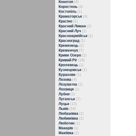
Конотоп
(4)
Коростень
(3)
Костопіль
(1)
Краматорськ
(4)
Красіно
(1)
Красний Лиман
(1)
Красний Луч
(1)
Красноармійськ
(1)
Красноград
(1)
Кременець
(2)
Кременчук
(7)
Криве Озеро
(1)
Кривий Ріг
(18)
Кролевець
(1)
Кузнецовськ
(1)
Курахове
(1)
Лозова
(4)
Лозуватка
(1)
Лохвиця
(1)
Лубни
(2)
Луганськ
(7)
Луцьк
(13)
Львів
(24)
Любашівка
(1)
Любимівка
(1)
Люботин
(1)
Макарів
(1)
Макіївка
(1)