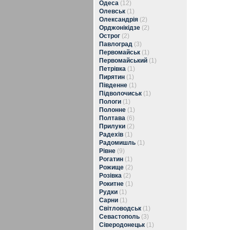
Одеса
(12)
Олевськ
(1)
Олександрія
(2)
Орджонікідзе
(2)
Острог
(2)
Павлоград
(3)
Первомайськ
(1)
Первомайський
(1)
Петрівка
(1)
Пирятин
(1)
Південне
(1)
Підволочиськ
(1)
Пологи
(1)
Полонне
(1)
Полтава
(6)
Прилуки
(2)
Радехів
(1)
Радомишль
(1)
Рівне
(9)
Рогатин
(1)
Рожище
(2)
Розівка
(2)
Рокитне
(1)
Рудки
(1)
Сарни
(1)
Світловодськ
(1)
Севастополь
(3)
Сіверодонецьк
(1)