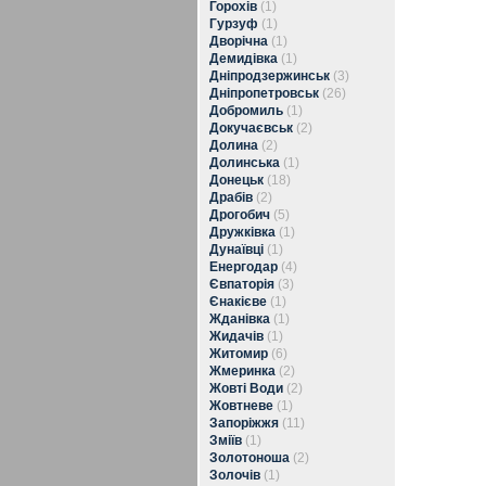
Горохів
(1)
Гурзуф
(1)
Дворічна
(1)
Демидівка
(1)
Дніпродзержинськ
(3)
Дніпропетровськ
(26)
Добромиль
(1)
Докучаєвськ
(2)
Долина
(2)
Долинська
(1)
Донецьк
(18)
Драбів
(2)
Дрогобич
(5)
Дружківка
(1)
Дунаївці
(1)
Енергодар
(4)
Євпаторія
(3)
Єнакієве
(1)
Жданівка
(1)
Жидачів
(1)
Житомир
(6)
Жмеринка
(2)
Жовті Води
(2)
Жовтневе
(1)
Запоріжжя
(11)
Зміїв
(1)
Золотоноша
(2)
Золочів
(1)