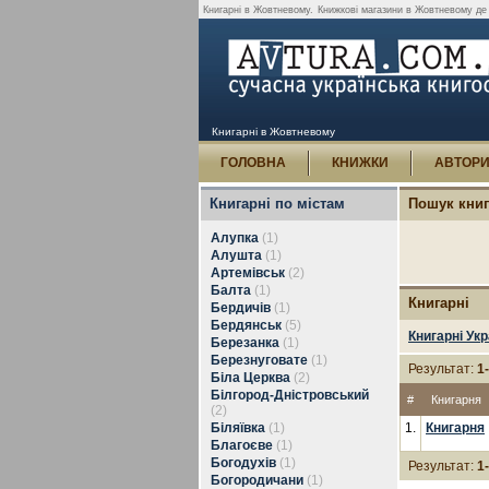
Книгарні в Жовтневому.
Книжкові магазини в Жовтневому де 
Книгарні в Жовтневому
ГОЛОВНА
КНИЖКИ
АВТОР
Книгарні по містам
Пошук кни
Алупка
(1)
Алушта
(1)
Артемівськ
(2)
Балта
(1)
Книгарні
Бердичів
(1)
Бердянськ
(5)
Книгарні Укр
Березанка
(1)
Березнуговате
(1)
Результат:
1
Біла Церква
(2)
Білгород-Дністровський
#
Книгарня
(2)
Біляївка
(1)
1.
Книгарня
Благоєве
(1)
Богодухів
(1)
Результат:
1
Богородичани
(1)