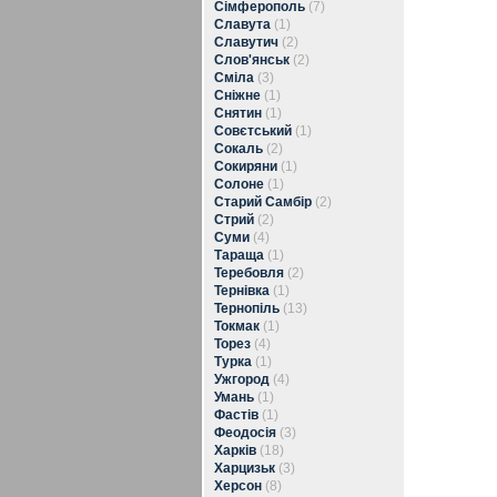
Сімферополь
(7)
Славута
(1)
Славутич
(2)
Слов'янськ
(2)
Сміла
(3)
Сніжне
(1)
Снятин
(1)
Совєтський
(1)
Сокаль
(2)
Сокиряни
(1)
Солоне
(1)
Старий Самбір
(2)
Стрий
(2)
Суми
(4)
Тараща
(1)
Теребовля
(2)
Тернівка
(1)
Тернопіль
(13)
Токмак
(1)
Торез
(4)
Турка
(1)
Ужгород
(4)
Умань
(1)
Фастів
(1)
Феодосія
(3)
Харків
(18)
Харцизьк
(3)
Херсон
(8)