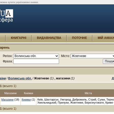
можна купити україномовні книжки.
И
КНИГАРНІ
ВИДАВНИЦТВА
ПОТОЧНЕ
МІЙ АККА
гарень
Регіон:
Місто:
Фраза:
аїни
/
Волинська обл.
/
Жовтневе
(1)
, магазини
(1)
Д
-1
(всього 1)
Магазини
Книжки
Міста
Магазини
(18)
Книжки
(1)
Київ, Шахтарськ, Ужгород, Добромиль, Стрий, Суми, Терно
Хмельницький, Прилуки, Жовтневе, Березнуговате, Криве
-1
(всього 1)