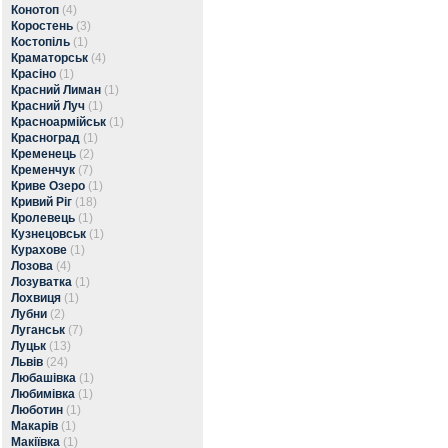
Конотоп
(4)
Коростень
(3)
Костопіль
(1)
Краматорськ
(4)
Красіно
(1)
Красний Лиман
(1)
Красний Луч
(1)
Красноармійськ
(1)
Красноград
(1)
Кременець
(2)
Кременчук
(7)
Криве Озеро
(1)
Кривий Ріг
(18)
Кролевець
(1)
Кузнецовськ
(1)
Курахове
(1)
Лозова
(4)
Лозуватка
(1)
Лохвиця
(1)
Лубни
(2)
Луганськ
(7)
Луцьк
(13)
Львів
(24)
Любашівка
(1)
Любимівка
(1)
Люботин
(1)
Макарів
(1)
Макіївка
(1)