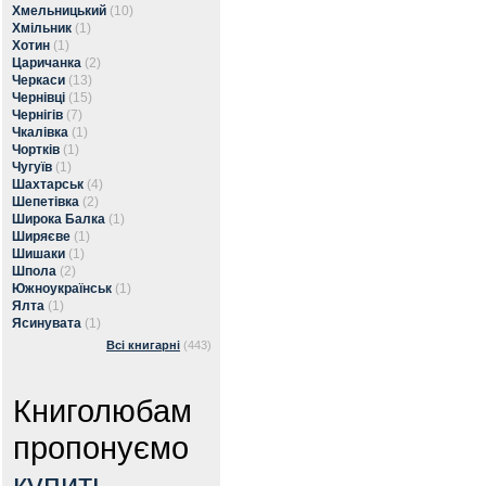
Хмельницький
(10)
Хмільник
(1)
Хотин
(1)
Царичанка
(2)
Черкаси
(13)
Чернівці
(15)
Чернігів
(7)
Чкалівка
(1)
Чортків
(1)
Чугуїв
(1)
Шахтарськ
(4)
Шепетівка
(2)
Широка Балка
(1)
Ширяєве
(1)
Шишаки
(1)
Шпола
(2)
Южноукраїнськ
(1)
Ялта
(1)
Ясинувата
(1)
Всі книгарні
(443)
Книголюбам
пропонуємо
купить