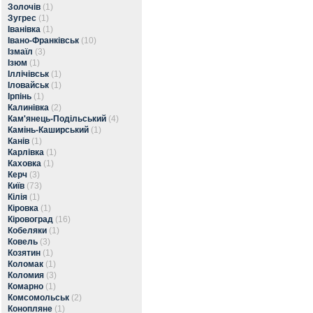
Золочів
(1)
Зугрес
(1)
Іванівка
(1)
Івано-Франківськ
(10)
Ізмаїл
(3)
Ізюм
(1)
Іллічівськ
(1)
Іловайськ
(1)
Ірпінь
(1)
Калинівка
(2)
Кам'янець-Подільський
(4)
Камінь-Каширський
(1)
Канів
(1)
Карлівка
(1)
Каховка
(1)
Керч
(3)
Київ
(73)
Кілія
(1)
Кіровка
(1)
Кіровоград
(16)
Кобеляки
(1)
Ковель
(3)
Козятин
(1)
Коломак
(1)
Коломия
(3)
Комарно
(1)
Комсомольськ
(2)
Конопляне
(1)