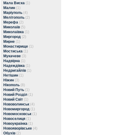
Мала Виска
(1)
Малин
(1)
Маріуполь
(4)
Мелітополь
(2)
Мерефа
(2)
Миколаїв
(5)
Миколаївка
(1)
Миргород
(2)
Мирне
(1)
Монастирище
(1)
Мостиська
(1)
Мукачеве
(3)
Надвірна
(1)
Надеждівка
(1)
Недригайлів
(1)
Нетішин
(1)
Ніжин
(3)
Нікополь
(8)
Новий Путь
(1)
Новий Розділ
(1)
Новий Світ
(1)
Нововолинськ
(4)
Новомиргород
(1)
Новомосковськ
(1)
Новоселиця
(1)
Новоукраїнка
(1)
Новояворівське
(4)
Обухів
(2)