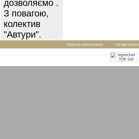
дозволяємо .
З повагою,
колектив
"Автури".
Правила користування
Засади рейтин