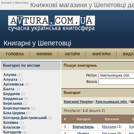
Книгарні у Шепетовці.
Книжкові магазини у Шепетовці д
Книгарні у Шепетовці
ГОЛОВНА
КНИЖКИ
АВТОРИ
КНИГАРНІ
ВИДА
Книгарні по містам
Пошук книгарень
Алупка
(1)
Регіон:
Алушта
(1)
Фраза:
Артемівськ
(2)
Балта
(1)
Книгарні
Бердичів
(1)
Бердянськ
(5)
Книгарні України
/
Хмельницька обл.
/
Ш
Березанка
(1)
Березнуговате
(1)
Результат:
1-2
(всього 2)
Біла Церква
(2)
Білгород-Дністровський
(2)
#
Книгарня
Магазини
К
Біляївка
(1)
1.
Корчагінець
Магазини
(1)
Кн
Благоєве
(1)
Богодухів
(1)
2.
Освіта
Магазини
(6)
Кн