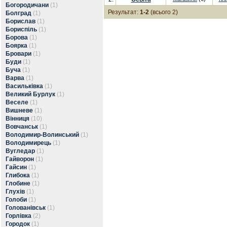
Богородичани
(1)
Результат:
1-2
(всього 2)
Болград
(1)
Борислав
(1)
Бориспіль
(1)
Борова
(1)
Боярка
(1)
Бровари
(1)
Буди
(1)
Буча
(1)
Варва
(1)
Васильківка
(1)
Великий Бурлук
(1)
Веселе
(1)
Вишневе
(1)
Вінниця
(10)
Вовчанськ
(1)
Володимир-Волинський
(1)
Володимирець
(1)
Вугледар
(1)
Гайворон
(1)
Гайсин
(1)
Глибока
(1)
Глобине
(1)
Глухів
(1)
Голоби
(1)
Голованівськ
(1)
Горлівка
(2)
Городок
(1)