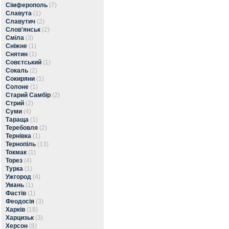
Сімферополь
(7)
Славута
(1)
Славутич
(2)
Слов'янськ
(2)
Сміла
(3)
Сніжне
(1)
Снятин
(1)
Совєтський
(1)
Сокаль
(2)
Сокиряни
(1)
Солоне
(1)
Старий Самбір
(2)
Стрий
(2)
Суми
(4)
Тараща
(1)
Теребовля
(2)
Тернівка
(1)
Тернопіль
(13)
Токмак
(1)
Торез
(4)
Турка
(1)
Ужгород
(4)
Умань
(1)
Фастів
(1)
Феодосія
(3)
Харків
(18)
Харцизьк
(3)
Херсон
(8)