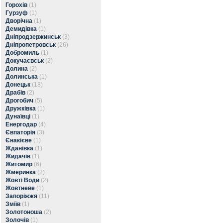
Горохів
(1)
Гурзуф
(1)
Дворічна
(1)
Демидівка
(1)
Дніпродзержинськ
(3)
Дніпропетровськ
(26)
Добромиль
(1)
Докучаєвськ
(2)
Долина
(2)
Долинська
(1)
Донецьк
(18)
Драбів
(2)
Дрогобич
(5)
Дружківка
(1)
Дунаївці
(1)
Енергодар
(4)
Євпаторія
(3)
Єнакієве
(1)
Жданівка
(1)
Жидачів
(1)
Житомир
(6)
Жмеринка
(2)
Жовті Води
(2)
Жовтневе
(1)
Запоріжжя
(11)
Зміїв
(1)
Золотоноша
(2)
Золочів
(1)