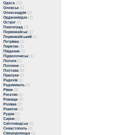
Одеса
(12)
Олевськ
(1)
Олександрія
(2)
Орджонікідзе
(2)
Острог
(2)
Павлоград
(3)
Первомайськ
(1)
Первомайський
(1)
Петрівка
(1)
Пирятин
(1)
Південне
(1)
Підволочиськ
(1)
Пологи
(1)
Полонне
(1)
Полтава
(6)
Прилуки
(2)
Радехів
(1)
Радомишль
(1)
Рівне
(9)
Рогатин
(1)
Рожище
(2)
Розівка
(2)
Рокитне
(1)
Рудки
(1)
Сарни
(1)
Світловодськ
(1)
Севастополь
(3)
Сіверодонецьк
(1)