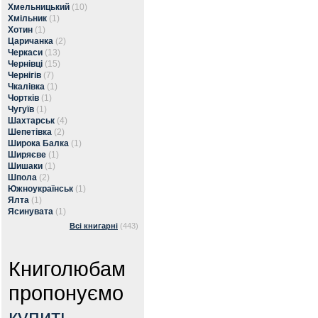
Хмельницький
(10)
Хмільник
(1)
Хотин
(1)
Царичанка
(2)
Черкаси
(13)
Чернівці
(15)
Чернігів
(7)
Чкалівка
(1)
Чортків
(1)
Чугуїв
(1)
Шахтарськ
(4)
Шепетівка
(2)
Широка Балка
(1)
Ширяєве
(1)
Шишаки
(1)
Шпола
(2)
Южноукраїнськ
(1)
Ялта
(1)
Ясинувата
(1)
Всі книгарні
(443)
Книголюбам
пропонуємо
купить