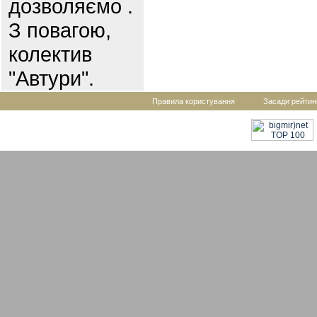
дозволяємо .
З повагою,
колектив
"Автури".
Правила користування
Засади рейтин