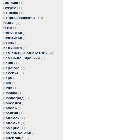
Золочів
(1)
Зугрес
(1)
Іванівка
(1)
Івано-Франківськ
(10)
Ізмаїл
(3)
Ізюм
(1)
Іллічівськ
(1)
Іловайськ
(1)
Ірпінь
(1)
Калинівка
(2)
Кам'янець-Подільський
(4)
Камінь-Каширський
(1)
Канів
(1)
Карлівка
(1)
Каховка
(1)
Керч
(3)
Київ
(73)
Кілія
(1)
Кіровка
(1)
Кіровоград
(16)
Кобеляки
(1)
Ковель
(3)
Козятин
(1)
Коломак
(1)
Коломия
(3)
Комарно
(1)
Комсомольськ
(2)
Конопляне
(1)