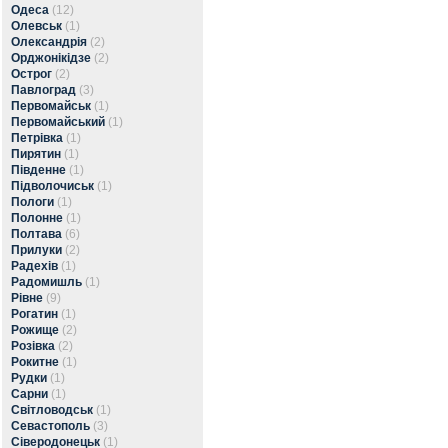
Одеса
(12)
Олевськ
(1)
Олександрія
(2)
Орджонікідзе
(2)
Острог
(2)
Павлоград
(3)
Первомайськ
(1)
Первомайський
(1)
Петрівка
(1)
Пирятин
(1)
Південне
(1)
Підволочиськ
(1)
Пологи
(1)
Полонне
(1)
Полтава
(6)
Прилуки
(2)
Радехів
(1)
Радомишль
(1)
Рівне
(9)
Рогатин
(1)
Рожище
(2)
Розівка
(2)
Рокитне
(1)
Рудки
(1)
Сарни
(1)
Світловодськ
(1)
Севастополь
(3)
Сіверодонецьк
(1)