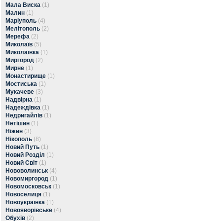
Мала Виска
(1)
Малин
(1)
Маріуполь
(4)
Мелітополь
(2)
Мерефа
(2)
Миколаїв
(5)
Миколаївка
(1)
Миргород
(2)
Мирне
(1)
Монастирище
(1)
Мостиська
(1)
Мукачеве
(3)
Надвірна
(1)
Надеждівка
(1)
Недригайлів
(1)
Нетішин
(1)
Ніжин
(3)
Нікополь
(8)
Новий Путь
(1)
Новий Розділ
(1)
Новий Світ
(1)
Нововолинськ
(4)
Новомиргород
(1)
Новомосковськ
(1)
Новоселиця
(1)
Новоукраїнка
(1)
Новояворівське
(4)
Обухів
(2)