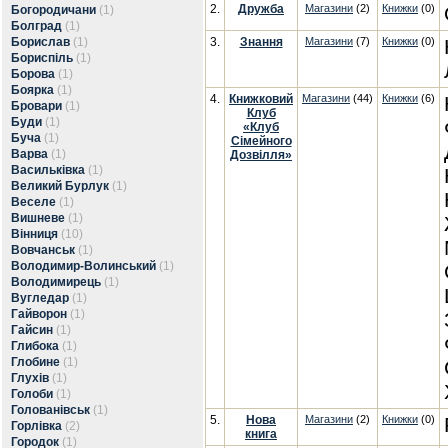
2.
Дружба
Магазини
(2)
Книжки
(0)
Богородичани
(1)
Болград
(1)
Борислав
(1)
3.
Знання
Магазини
(7)
Книжки
(0)
Бориспіль
(1)
Борова
(1)
Боярка
(1)
4.
Книжковий
Магазини
(44)
Книжки
(6)
Бровари
(1)
Клуб
Буди
(1)
«Клуб
Буча
(1)
Сімейного
Варва
(1)
Дозвілля»
Васильківка
(1)
Великий Бурлук
(1)
Веселе
(1)
Вишневе
(1)
Вінниця
(10)
Вовчанськ
(1)
Володимир-Волинський
(1)
Володимирець
(1)
Вугледар
(1)
Гайворон
(1)
Гайсин
(1)
Глибока
(1)
Глобине
(1)
Глухів
(1)
Голоби
(1)
Голованівськ
(1)
5.
Нова
Магазини
(2)
Книжки
(0)
Горлівка
(2)
книга
Городок
(1)