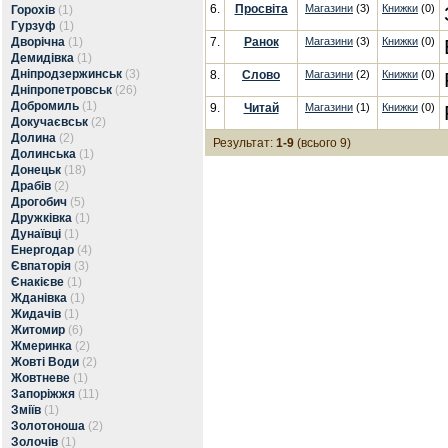
6.
Просвіта
Магазини
(3)
Книжки
(0)
Горохів
(1)
Гурзуф
(1)
Дворічна
(1)
7.
Ранок
Магазини
(3)
Книжки
(0)
Демидівка
(1)
Дніпродзержинськ
(3)
8.
Слово
Магазини
(2)
Книжки
(0)
Дніпропетровськ
(26)
Добромиль
(1)
9.
Читай
Магазини
(1)
Книжки
(0)
Докучаєвськ
(2)
Долина
(2)
Результат:
1-9
(всього 9)
Долинська
(1)
Донецьк
(18)
Драбів
(2)
Дрогобич
(5)
Дружківка
(1)
Дунаївці
(1)
Енергодар
(4)
Євпаторія
(3)
Єнакієве
(1)
Жданівка
(1)
Жидачів
(1)
Житомир
(6)
Жмеринка
(2)
Жовті Води
(2)
Жовтневе
(1)
Запоріжжя
(11)
Зміїв
(1)
Золотоноша
(2)
Золочів
(1)