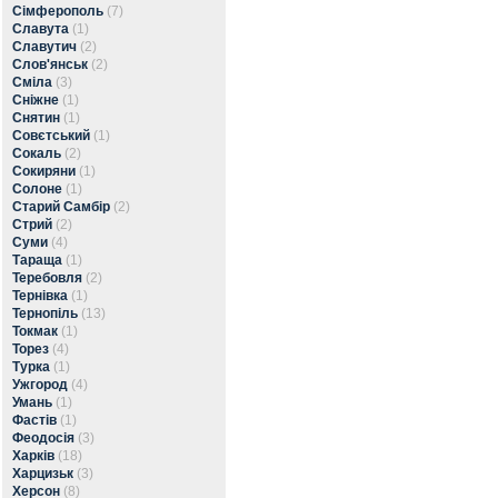
Сімферополь
(7)
Славута
(1)
Славутич
(2)
Слов'янськ
(2)
Сміла
(3)
Сніжне
(1)
Снятин
(1)
Совєтський
(1)
Сокаль
(2)
Сокиряни
(1)
Солоне
(1)
Старий Самбір
(2)
Стрий
(2)
Суми
(4)
Тараща
(1)
Теребовля
(2)
Тернівка
(1)
Тернопіль
(13)
Токмак
(1)
Торез
(4)
Турка
(1)
Ужгород
(4)
Умань
(1)
Фастів
(1)
Феодосія
(3)
Харків
(18)
Харцизьк
(3)
Херсон
(8)