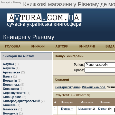
Книгарні у Рівному.
Книжкові магазини у Рівному де мо
Книгарні у Рівному
ГОЛОВНА
КНИЖКИ
АВТОРИ
КНИГАРНІ
ВИДА
Книгарні по містам
Пошук книгарень
Алупка
(1)
Регіон:
Алушта
(1)
Фраза:
Артемівськ
(2)
Балта
(1)
Книгарні
Бердичів
(1)
Бердянськ
(5)
Книгарні України
/
Рівненська обл.
/
Рівн
Березанка
(1)
Березнуговате
(1)
Результат:
1-9
(всього 9)
Біла Церква
(2)
Білгород-Дністровський
(2)
#
Книгарня
Магазини
Книжки
Біляївка
(1)
1.
Буква +
Магазини
(1)
Книжки
(0)
Благоєве
(1)
Богодухів
(1)