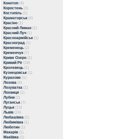
Конотоп
(4)
Коростень
(3)
Костопіль
(1)
Краматорськ
(4)
Красіно
(1)
Красний Лиман
(1)
Красний Луч
(1)
Красноармійськ
(1)
Красноград
(1)
Кременець
(2)
Кременчук
(7)
Криве Озеро
(1)
Кривий Ріг
(18)
Кролевець
(1)
Кузнецовськ
(1)
Курахове
(1)
Лозова
(4)
Лозуватка
(1)
Лохвиця
(1)
Лубни
(2)
Луганськ
(7)
Луцьк
(13)
Львів
(24)
Любашівка
(1)
Любимівка
(1)
Люботин
(1)
Макарів
(1)
Макіївка
(1)