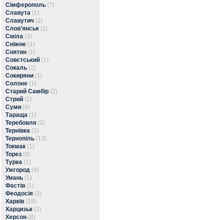
Сімферополь
(7)
Славута
(1)
Славутич
(2)
Слов'янськ
(2)
Сміла
(3)
Сніжне
(1)
Снятин
(1)
Совєтський
(1)
Сокаль
(2)
Сокиряни
(1)
Солоне
(1)
Старий Самбір
(2)
Стрий
(2)
Суми
(4)
Тараща
(1)
Теребовля
(2)
Тернівка
(1)
Тернопіль
(13)
Токмак
(1)
Торез
(4)
Турка
(1)
Ужгород
(4)
Умань
(1)
Фастів
(1)
Феодосія
(3)
Харків
(18)
Харцизьк
(3)
Херсон
(8)