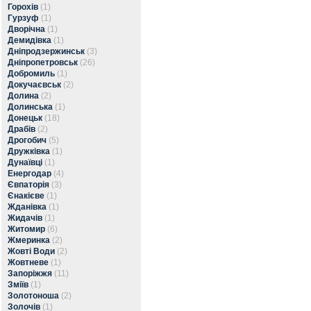
Горохів
(1)
Гурзуф
(1)
Дворічна
(1)
Демидівка
(1)
Дніпродзержинськ
(3)
Дніпропетровськ
(26)
Добромиль
(1)
Докучаєвськ
(2)
Долина
(2)
Долинська
(1)
Донецьк
(18)
Драбів
(2)
Дрогобич
(5)
Дружківка
(1)
Дунаївці
(1)
Енергодар
(4)
Євпаторія
(3)
Єнакієве
(1)
Жданівка
(1)
Жидачів
(1)
Житомир
(6)
Жмеринка
(2)
Жовті Води
(2)
Жовтневе
(1)
Запоріжжя
(11)
Зміїв
(1)
Золотоноша
(2)
Золочів
(1)