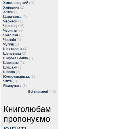
Хмельницький
(10)
Хмільник
(1)
Хотин
(1)
Царичанка
(2)
Черкаси
(13)
Чернівці
(15)
Чернігів
(7)
Чкалівка
(1)
Чортків
(1)
Чугуїв
(1)
Шахтарськ
(4)
Шепетівка
(2)
Широка Балка
(1)
Ширяєве
(1)
Шишаки
(1)
Шпола
(2)
Южноукраїнськ
(1)
Ялта
(1)
Ясинувата
(1)
Всі книгарні
(443)
Книголюбам
пропонуємо
купить