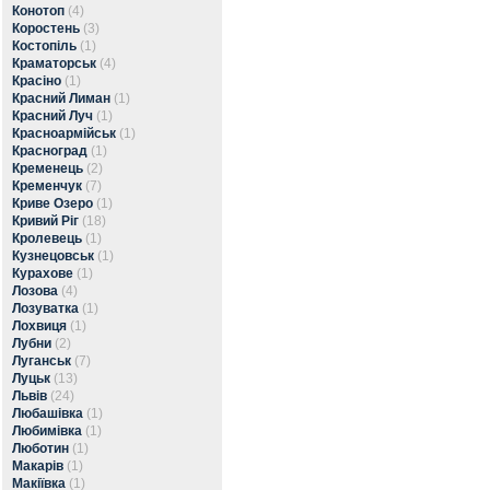
Конотоп
(4)
Коростень
(3)
Костопіль
(1)
Краматорськ
(4)
Красіно
(1)
Красний Лиман
(1)
Красний Луч
(1)
Красноармійськ
(1)
Красноград
(1)
Кременець
(2)
Кременчук
(7)
Криве Озеро
(1)
Кривий Ріг
(18)
Кролевець
(1)
Кузнецовськ
(1)
Курахове
(1)
Лозова
(4)
Лозуватка
(1)
Лохвиця
(1)
Лубни
(2)
Луганськ
(7)
Луцьк
(13)
Львів
(24)
Любашівка
(1)
Любимівка
(1)
Люботин
(1)
Макарів
(1)
Макіївка
(1)