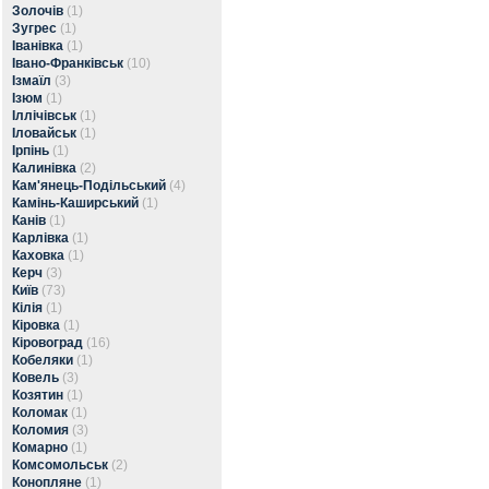
Золочів
(1)
Зугрес
(1)
Іванівка
(1)
Івано-Франківськ
(10)
Ізмаїл
(3)
Ізюм
(1)
Іллічівськ
(1)
Іловайськ
(1)
Ірпінь
(1)
Калинівка
(2)
Кам'янець-Подільський
(4)
Камінь-Каширський
(1)
Канів
(1)
Карлівка
(1)
Каховка
(1)
Керч
(3)
Київ
(73)
Кілія
(1)
Кіровка
(1)
Кіровоград
(16)
Кобеляки
(1)
Ковель
(3)
Козятин
(1)
Коломак
(1)
Коломия
(3)
Комарно
(1)
Комсомольськ
(2)
Конопляне
(1)