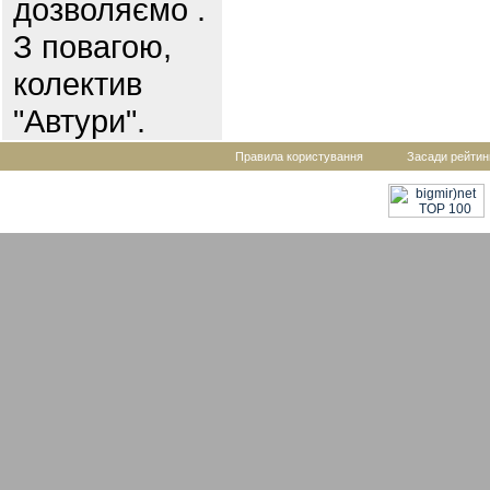
дозволяємо .
З повагою,
колектив
"Автури".
Правила користування
Засади рейтин