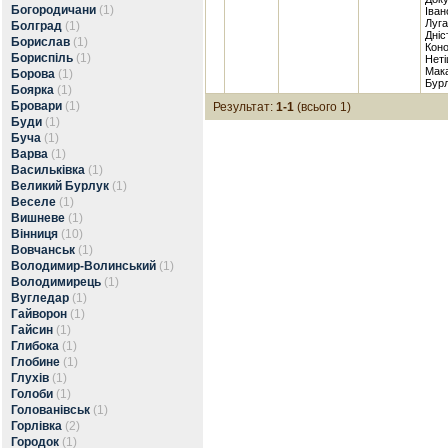
Богородичани
(1)
Іван
Луга
Болград
(1)
Дніс
Борислав
(1)
Коно
Бориспіль
(1)
Неті
Мака
Борова
(1)
Бурл
Боярка
(1)
Бровари
(1)
Результат:
1-1
(всього 1)
Буди
(1)
Буча
(1)
Варва
(1)
Васильківка
(1)
Великий Бурлук
(1)
Веселе
(1)
Вишневе
(1)
Вінниця
(10)
Вовчанськ
(1)
Володимир-Волинський
(1)
Володимирець
(1)
Вугледар
(1)
Гайворон
(1)
Гайсин
(1)
Глибока
(1)
Глобине
(1)
Глухів
(1)
Голоби
(1)
Голованівськ
(1)
Горлівка
(2)
Городок
(1)