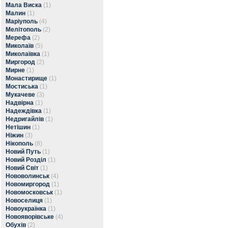
Мала Виска
(1)
Малин
(1)
Маріуполь
(4)
Мелітополь
(2)
Мерефа
(2)
Миколаїв
(5)
Миколаївка
(1)
Миргород
(2)
Мирне
(1)
Монастирище
(1)
Мостиська
(1)
Мукачеве
(3)
Надвірна
(1)
Надеждівка
(1)
Недригайлів
(1)
Нетішин
(1)
Ніжин
(3)
Нікополь
(8)
Новий Путь
(1)
Новий Розділ
(1)
Новий Світ
(1)
Нововолинськ
(4)
Новомиргород
(1)
Новомосковськ
(1)
Новоселиця
(1)
Новоукраїнка
(1)
Новояворівське
(4)
Обухів
(2)