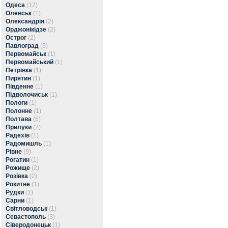
Одеса
(12)
Олевськ
(1)
Олександрія
(2)
Орджонікідзе
(2)
Острог
(2)
Павлоград
(3)
Первомайськ
(1)
Первомайський
(1)
Петрівка
(1)
Пирятин
(1)
Південне
(1)
Підволочиськ
(1)
Пологи
(1)
Полонне
(1)
Полтава
(6)
Прилуки
(2)
Радехів
(1)
Радомишль
(1)
Рівне
(9)
Рогатин
(1)
Рожище
(2)
Розівка
(2)
Рокитне
(1)
Рудки
(1)
Сарни
(1)
Світловодськ
(1)
Севастополь
(3)
Сіверодонецьк
(1)