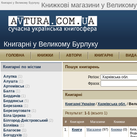
Книгарні у Великому Бурлуку.
Книжкові магазини у Великому
Книгарні у Великому Бурлуку
ГОЛОВНА
КНИЖКИ
АВТОРИ
КНИГАРНІ
ВИДА
Книгарні по містам
Пошук книгарень
Алупка
(1)
Регіон:
Алушта
(1)
Фраза:
Артемівськ
(2)
Балта
(1)
Книгарні
Бердичів
(1)
Бердянськ
(5)
Книгарні України
/
Харківська обл.
/
Вел
Березанка
(1)
Березнуговате
(1)
Результат:
1-1
(всього 1)
Біла Церква
(2)
Білгород-Дністровський
(2)
#
Книгарня
Магазини
Книжки
Біляївка
(1)
1.
Книги
Магазини
(97)
Книжки
(0)
Київ
Благоєве
(1)
Води
Богодухів
(1)
Доку