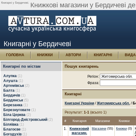
Книгарні у Бердичеві.
Книжкові магазини у Бердичеві де
Книгарні у Бердичеві
ГОЛОВНА
КНИЖКИ
АВТОРИ
КНИГАРНІ
ВИДА
Книгарні по містам
Пошук книгарень
Алупка
(1)
Регіон:
Алушта
(1)
Фраза:
Артемівськ
(2)
Балта
(1)
Книгарні
Бердичів
(1)
Бердянськ
(5)
Книгарні України
/
Житомирська обл.
/
Б
Березанка
(1)
Березнуговате
(1)
Результат:
1-1
(всього 1)
Біла Церква
(2)
Білгород-Дністровський
(2)
#
Книгарня
Магазини
Книжки
Біляївка
(1)
1.
Книжковий
Магазини
(55)
Книжки
(0)
Благоєве
(1)
магазин.
Богодухів
(1)