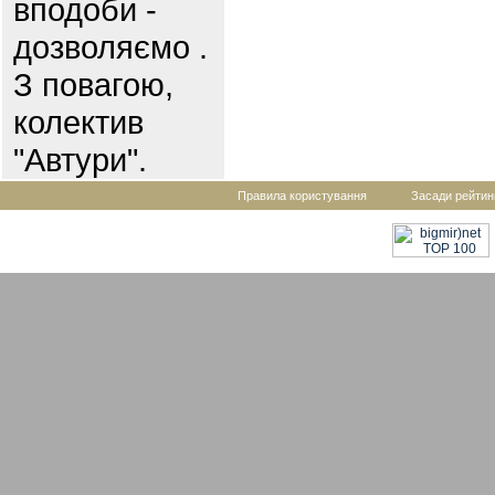
вподоби -
дозволяємо .
З повагою,
колектив
"Автури".
Правила користування
Засади рейтин