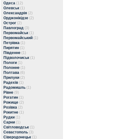
Одеса
(12)
Олевськ
(1)
Олександрія
(2)
Орджонікідзе
(2)
Острог
(2)
Павлоград
(3)
Первомайськ
(1)
Первомайський
(1)
Петрівка
(1)
Пирятин
(1)
Південне
(1)
Підволочиськ
(1)
Пологи
(1)
Полонне
(1)
Полтава
(6)
Прилуки
(2)
Радехів
(1)
Радомишль
(1)
Рівне
(9)
Рогатин
(1)
Рожище
(2)
Розівка
(2)
Рокитне
(1)
Рудки
(1)
Сарни
(1)
Світловодськ
(1)
Севастополь
(3)
Сіверодонецьк
(1)