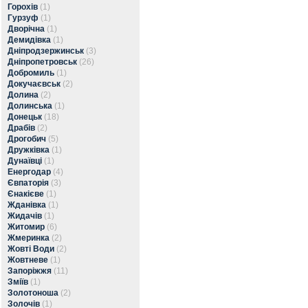
Горохів
(1)
Гурзуф
(1)
Дворічна
(1)
Демидівка
(1)
Дніпродзержинськ
(3)
Дніпропетровськ
(26)
Добромиль
(1)
Докучаєвськ
(2)
Долина
(2)
Долинська
(1)
Донецьк
(18)
Драбів
(2)
Дрогобич
(5)
Дружківка
(1)
Дунаївці
(1)
Енергодар
(4)
Євпаторія
(3)
Єнакієве
(1)
Жданівка
(1)
Жидачів
(1)
Житомир
(6)
Жмеринка
(2)
Жовті Води
(2)
Жовтневе
(1)
Запоріжжя
(11)
Зміїв
(1)
Золотоноша
(2)
Золочів
(1)