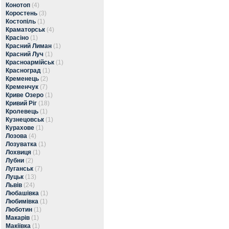
Конотоп
(4)
Коростень
(3)
Костопіль
(1)
Краматорськ
(4)
Красіно
(1)
Красний Лиман
(1)
Красний Луч
(1)
Красноармійськ
(1)
Красноград
(1)
Кременець
(2)
Кременчук
(7)
Криве Озеро
(1)
Кривий Ріг
(18)
Кролевець
(1)
Кузнецовськ
(1)
Курахове
(1)
Лозова
(4)
Лозуватка
(1)
Лохвиця
(1)
Лубни
(2)
Луганськ
(7)
Луцьк
(13)
Львів
(24)
Любашівка
(1)
Любимівка
(1)
Люботин
(1)
Макарів
(1)
Макіївка
(1)