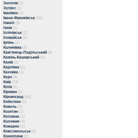
Золочів
(1)
Зугрес
(1)
Іванівка
(1)
Івано-Франківськ
(10)
Ізмаїл
(3)
Ізюм
(1)
Іллічівськ
(1)
Іловайськ
(1)
Ірпінь
(1)
Калинівка
(2)
Кам'янець-Подільський
(4)
Камінь-Каширський
(1)
Канів
(1)
Карлівка
(1)
Каховка
(1)
Керч
(3)
Київ
(73)
Кілія
(1)
Кіровка
(1)
Кіровоград
(16)
Кобеляки
(1)
Ковель
(3)
Козятин
(1)
Коломак
(1)
Коломия
(3)
Комарно
(1)
Комсомольськ
(2)
Конопляне
(1)