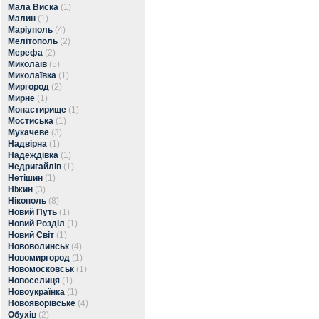
Мала Виска
(1)
Малин
(1)
Маріуполь
(4)
Мелітополь
(2)
Мерефа
(2)
Миколаїв
(5)
Миколаївка
(1)
Миргород
(2)
Мирне
(1)
Монастирище
(1)
Мостиська
(1)
Мукачеве
(3)
Надвірна
(1)
Надеждівка
(1)
Недригайлів
(1)
Нетішин
(1)
Ніжин
(3)
Нікополь
(8)
Новий Путь
(1)
Новий Розділ
(1)
Новий Світ
(1)
Нововолинськ
(4)
Новомиргород
(1)
Новомосковськ
(1)
Новоселиця
(1)
Новоукраїнка
(1)
Новояворівське
(4)
Обухів
(2)