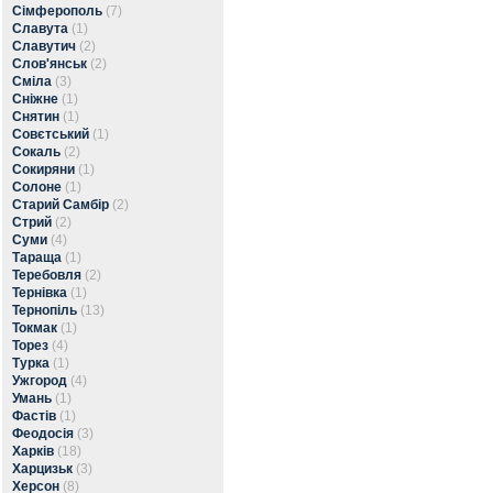
Сімферополь
(7)
Славута
(1)
Славутич
(2)
Слов'янськ
(2)
Сміла
(3)
Сніжне
(1)
Снятин
(1)
Совєтський
(1)
Сокаль
(2)
Сокиряни
(1)
Солоне
(1)
Старий Самбір
(2)
Стрий
(2)
Суми
(4)
Тараща
(1)
Теребовля
(2)
Тернівка
(1)
Тернопіль
(13)
Токмак
(1)
Торез
(4)
Турка
(1)
Ужгород
(4)
Умань
(1)
Фастів
(1)
Феодосія
(3)
Харків
(18)
Харцизьк
(3)
Херсон
(8)