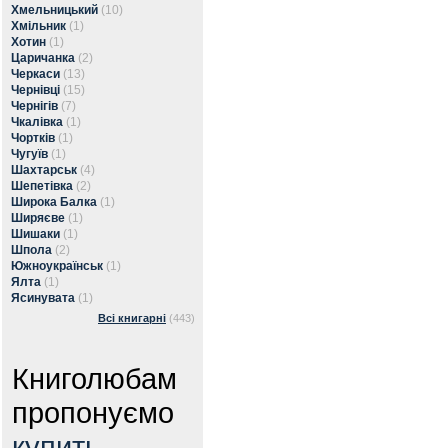
Хмельницький
(10)
Хмільник
(1)
Хотин
(1)
Царичанка
(2)
Черкаси
(13)
Чернівці
(15)
Чернігів
(7)
Чкалівка
(1)
Чортків
(1)
Чугуїв
(1)
Шахтарськ
(4)
Шепетівка
(2)
Широка Балка
(1)
Ширяєве
(1)
Шишаки
(1)
Шпола
(2)
Южноукраїнськ
(1)
Ялта
(1)
Ясинувата
(1)
Всі книгарні
(443)
Книголюбам
пропонуємо
купить