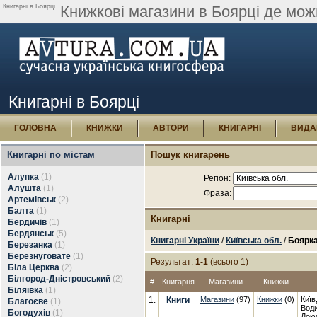
Книгарні в Боярці.
Книжкові магазини в Боярці де мож
Книгарні в Боярці
ГОЛОВНА
КНИЖКИ
АВТОРИ
КНИГАРНІ
ВИДА
Книгарні по містам
Пошук книгарень
Алупка
(1)
Регіон:
Алушта
(1)
Фраза:
Артемівськ
(2)
Балта
(1)
Книгарні
Бердичів
(1)
Бердянськ
(5)
Книгарні України
/
Київська обл.
/
Боярк
Березанка
(1)
Березнуговате
(1)
Результат:
1-1
(всього 1)
Біла Церква
(2)
Білгород-Дністровський
(2)
#
Книгарня
Магазини
Книжки
Біляївка
(1)
1.
Книги
Магазини
(97)
Книжки
(0)
Київ
Благоєве
(1)
Води
Богодухів
(1)
Доку