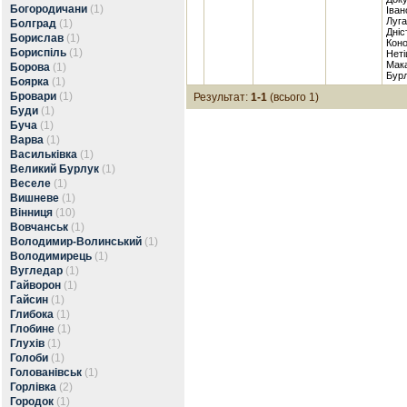
Богородичани
(1)
Іван
Луга
Болград
(1)
Дніс
Борислав
(1)
Коно
Бориспіль
(1)
Неті
Мака
Борова
(1)
Бурл
Боярка
(1)
Бровари
(1)
Результат:
1-1
(всього 1)
Буди
(1)
Буча
(1)
Варва
(1)
Васильківка
(1)
Великий Бурлук
(1)
Веселе
(1)
Вишневе
(1)
Вінниця
(10)
Вовчанськ
(1)
Володимир-Волинський
(1)
Володимирець
(1)
Вугледар
(1)
Гайворон
(1)
Гайсин
(1)
Глибока
(1)
Глобине
(1)
Глухів
(1)
Голоби
(1)
Голованівськ
(1)
Горлівка
(2)
Городок
(1)