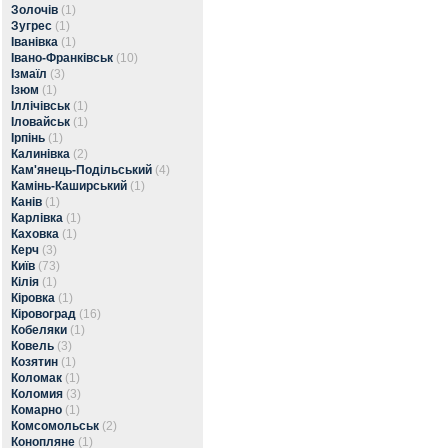
Золочів
(1)
Зугрес
(1)
Іванівка
(1)
Івано-Франківськ
(10)
Ізмаїл
(3)
Ізюм
(1)
Іллічівськ
(1)
Іловайськ
(1)
Ірпінь
(1)
Калинівка
(2)
Кам'янець-Подільський
(4)
Камінь-Каширський
(1)
Канів
(1)
Карлівка
(1)
Каховка
(1)
Керч
(3)
Київ
(73)
Кілія
(1)
Кіровка
(1)
Кіровоград
(16)
Кобеляки
(1)
Ковель
(3)
Козятин
(1)
Коломак
(1)
Коломия
(3)
Комарно
(1)
Комсомольськ
(2)
Конопляне
(1)