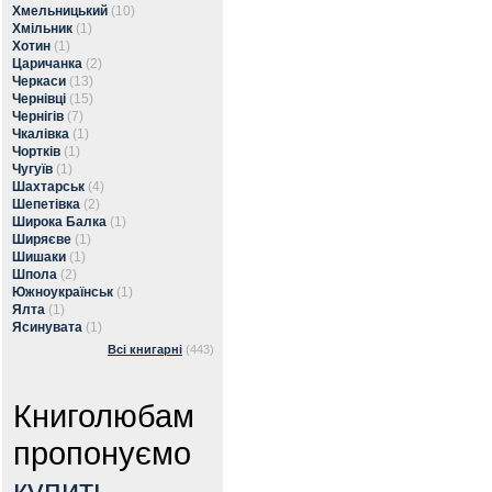
Хмельницький
(10)
Хмільник
(1)
Хотин
(1)
Царичанка
(2)
Черкаси
(13)
Чернівці
(15)
Чернігів
(7)
Чкалівка
(1)
Чортків
(1)
Чугуїв
(1)
Шахтарськ
(4)
Шепетівка
(2)
Широка Балка
(1)
Ширяєве
(1)
Шишаки
(1)
Шпола
(2)
Южноукраїнськ
(1)
Ялта
(1)
Ясинувата
(1)
Всі книгарні
(443)
Книголюбам
пропонуємо
купить