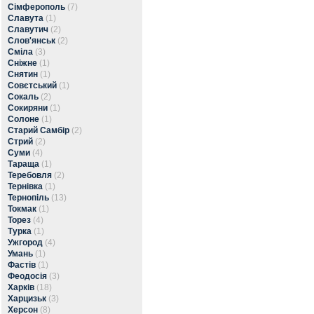
Сімферополь
(7)
Славута
(1)
Славутич
(2)
Слов'янськ
(2)
Сміла
(3)
Сніжне
(1)
Снятин
(1)
Совєтський
(1)
Сокаль
(2)
Сокиряни
(1)
Солоне
(1)
Старий Самбір
(2)
Стрий
(2)
Суми
(4)
Тараща
(1)
Теребовля
(2)
Тернівка
(1)
Тернопіль
(13)
Токмак
(1)
Торез
(4)
Турка
(1)
Ужгород
(4)
Умань
(1)
Фастів
(1)
Феодосія
(3)
Харків
(18)
Харцизьк
(3)
Херсон
(8)