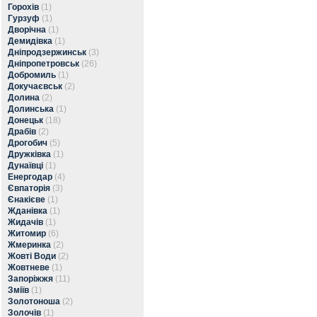
Горохів
(1)
Гурзуф
(1)
Дворічна
(1)
Демидівка
(1)
Дніпродзержинськ
(3)
Дніпропетровськ
(26)
Добромиль
(1)
Докучаєвськ
(2)
Долина
(2)
Долинська
(1)
Донецьк
(18)
Драбів
(2)
Дрогобич
(5)
Дружківка
(1)
Дунаївці
(1)
Енергодар
(4)
Євпаторія
(3)
Єнакієве
(1)
Жданівка
(1)
Жидачів
(1)
Житомир
(6)
Жмеринка
(2)
Жовті Води
(2)
Жовтневе
(1)
Запоріжжя
(11)
Зміїв
(1)
Золотоноша
(2)
Золочів
(1)