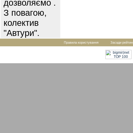
дозволяємо .
З повагою,
колектив
"Автури".
Правила користування
Засади рейтин