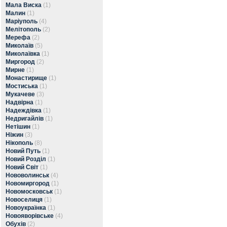
Мала Виска
(1)
Малин
(1)
Маріуполь
(4)
Мелітополь
(2)
Мерефа
(2)
Миколаїв
(5)
Миколаївка
(1)
Миргород
(2)
Мирне
(1)
Монастирище
(1)
Мостиська
(1)
Мукачеве
(3)
Надвірна
(1)
Надеждівка
(1)
Недригайлів
(1)
Нетішин
(1)
Ніжин
(3)
Нікополь
(8)
Новий Путь
(1)
Новий Розділ
(1)
Новий Світ
(1)
Нововолинськ
(4)
Новомиргород
(1)
Новомосковськ
(1)
Новоселиця
(1)
Новоукраїнка
(1)
Новояворівське
(4)
Обухів
(2)