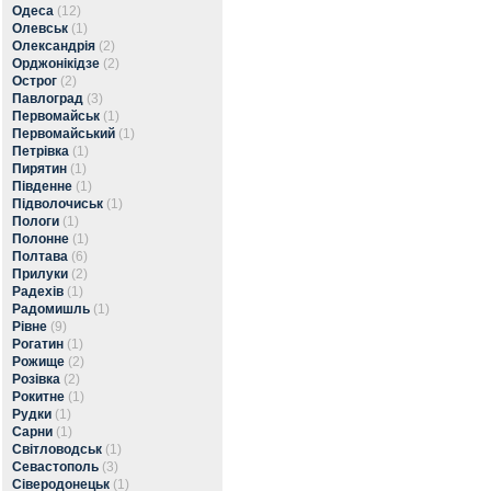
Одеса
(12)
Олевськ
(1)
Олександрія
(2)
Орджонікідзе
(2)
Острог
(2)
Павлоград
(3)
Первомайськ
(1)
Первомайський
(1)
Петрівка
(1)
Пирятин
(1)
Південне
(1)
Підволочиськ
(1)
Пологи
(1)
Полонне
(1)
Полтава
(6)
Прилуки
(2)
Радехів
(1)
Радомишль
(1)
Рівне
(9)
Рогатин
(1)
Рожище
(2)
Розівка
(2)
Рокитне
(1)
Рудки
(1)
Сарни
(1)
Світловодськ
(1)
Севастополь
(3)
Сіверодонецьк
(1)