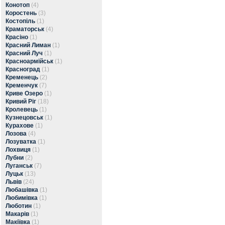
Конотоп
(4)
Коростень
(3)
Костопіль
(1)
Краматорськ
(4)
Красіно
(1)
Красний Лиман
(1)
Красний Луч
(1)
Красноармійськ
(1)
Красноград
(1)
Кременець
(2)
Кременчук
(7)
Криве Озеро
(1)
Кривий Ріг
(18)
Кролевець
(1)
Кузнецовськ
(1)
Курахове
(1)
Лозова
(4)
Лозуватка
(1)
Лохвиця
(1)
Лубни
(2)
Луганськ
(7)
Луцьк
(13)
Львів
(24)
Любашівка
(1)
Любимівка
(1)
Люботин
(1)
Макарів
(1)
Макіївка
(1)