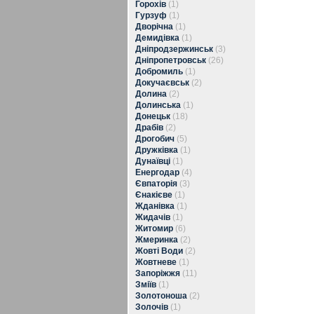
Горохів
(1)
Гурзуф
(1)
Дворічна
(1)
Демидівка
(1)
Дніпродзержинськ
(3)
Дніпропетровськ
(26)
Добромиль
(1)
Докучаєвськ
(2)
Долина
(2)
Долинська
(1)
Донецьк
(18)
Драбів
(2)
Дрогобич
(5)
Дружківка
(1)
Дунаївці
(1)
Енергодар
(4)
Євпаторія
(3)
Єнакієве
(1)
Жданівка
(1)
Жидачів
(1)
Житомир
(6)
Жмеринка
(2)
Жовті Води
(2)
Жовтневе
(1)
Запоріжжя
(11)
Зміїв
(1)
Золотоноша
(2)
Золочів
(1)