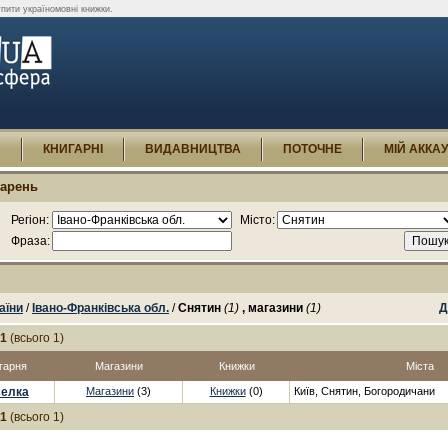
упити україномовні книжки.
И
КНИГАРНІ
ВИДАВНИЦТВА
ПОТОЧНЕ
МІЙ АККА
гарень
Регіон:
Місто:
Фраза:
аїни
/
Івано-Франківська обл.
/
Снятин
(1)
, магазини
(1)
Д
-1
(всього 1)
гарня
Магазини
Книжки
Міста
елка
Магазини
(3)
Книжки
(0)
Київ, Снятин, Богородичани
-1
(всього 1)