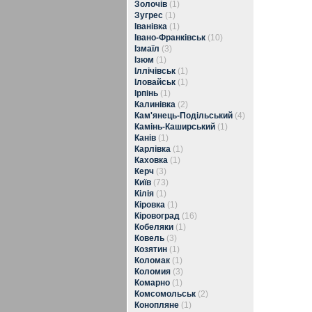
Золочів
(1)
Зугрес
(1)
Іванівка
(1)
Івано-Франківськ
(10)
Ізмаїл
(3)
Ізюм
(1)
Іллічівськ
(1)
Іловайськ
(1)
Ірпінь
(1)
Калинівка
(2)
Кам'янець-Подільський
(4)
Камінь-Каширський
(1)
Канів
(1)
Карлівка
(1)
Каховка
(1)
Керч
(3)
Київ
(73)
Кілія
(1)
Кіровка
(1)
Кіровоград
(16)
Кобеляки
(1)
Ковель
(3)
Козятин
(1)
Коломак
(1)
Коломия
(3)
Комарно
(1)
Комсомольськ
(2)
Конопляне
(1)