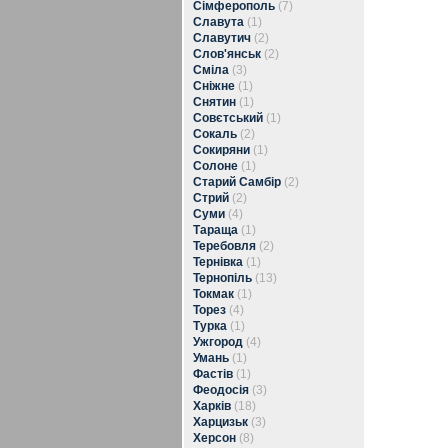
Сімферополь
(7)
Славута
(1)
Славутич
(2)
Слов'янськ
(2)
Сміла
(3)
Сніжне
(1)
Снятин
(1)
Совєтський
(1)
Сокаль
(2)
Сокиряни
(1)
Солоне
(1)
Старий Самбір
(2)
Стрий
(2)
Суми
(4)
Тараща
(1)
Теребовля
(2)
Тернівка
(1)
Тернопіль
(13)
Токмак
(1)
Торез
(4)
Турка
(1)
Ужгород
(4)
Умань
(1)
Фастів
(1)
Феодосія
(3)
Харків
(18)
Харцизьк
(3)
Херсон
(8)