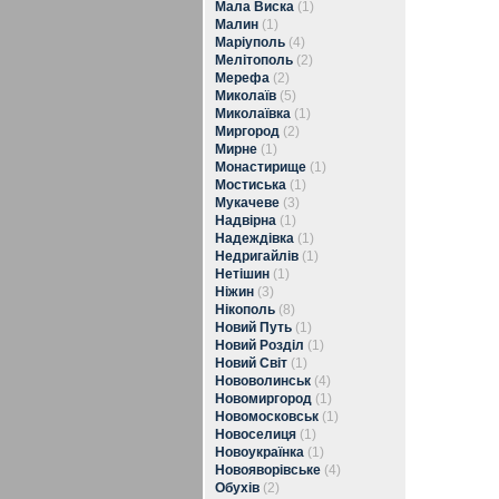
Мала Виска
(1)
Малин
(1)
Маріуполь
(4)
Мелітополь
(2)
Мерефа
(2)
Миколаїв
(5)
Миколаївка
(1)
Миргород
(2)
Мирне
(1)
Монастирище
(1)
Мостиська
(1)
Мукачеве
(3)
Надвірна
(1)
Надеждівка
(1)
Недригайлів
(1)
Нетішин
(1)
Ніжин
(3)
Нікополь
(8)
Новий Путь
(1)
Новий Розділ
(1)
Новий Світ
(1)
Нововолинськ
(4)
Новомиргород
(1)
Новомосковськ
(1)
Новоселиця
(1)
Новоукраїнка
(1)
Новояворівське
(4)
Обухів
(2)