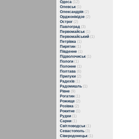
Одеса
(12)
Олевськ
(1)
Олександрія
(2)
Орджонікідзе
(2)
Острог
(2)
Павлоград
(3)
Первомайськ
(1)
Первомайський
(1)
Петрівка
(1)
Пирятин
(1)
Південне
(1)
Підволочиськ
(1)
Пологи
(1)
Полонне
(1)
Полтава
(6)
Прилуки
(2)
Радехів
(1)
Радомишль
(1)
Рівне
(9)
Рогатин
(1)
Рожище
(2)
Розівка
(2)
Рокитне
(1)
Рудки
(1)
Сарни
(1)
Світловодськ
(1)
Севастополь
(3)
Сіверодонецьк
(1)