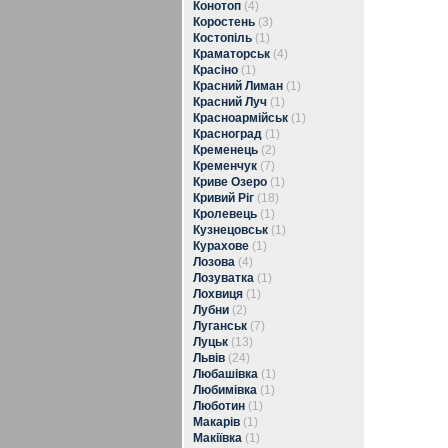
Конотоп
(4)
Коростень
(3)
Костопіль
(1)
Краматорськ
(4)
Красіно
(1)
Красний Лиман
(1)
Красний Луч
(1)
Красноармійськ
(1)
Красноград
(1)
Кременець
(2)
Кременчук
(7)
Криве Озеро
(1)
Кривий Ріг
(18)
Кролевець
(1)
Кузнецовськ
(1)
Курахове
(1)
Лозова
(4)
Лозуватка
(1)
Лохвиця
(1)
Лубни
(2)
Луганськ
(7)
Луцьк
(13)
Львів
(24)
Любашівка
(1)
Любимівка
(1)
Люботин
(1)
Макарів
(1)
Макіївка
(1)