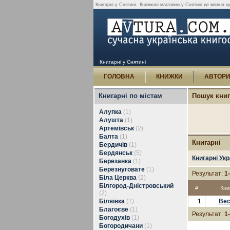
Книгарні у Снятині.
Книжкові магазини у Снятині де можна к
Книгарні у Снятині
ГОЛОВНА
КНИЖКИ
АВТОР
Книгарні по містам
Пошук кни
Алупка
(1)
Алушта
(1)
Артемівськ
(2)
Балта
(1)
Книгарні
Бердичів
(1)
Бердянськ
(5)
Книгарні Укр
Березанка
(1)
Березнуговате
(1)
Результат:
1
Біла Церква
(2)
Білгород-Дністровський
#
Кни
(2)
Біляївка
(1)
1.
Вес
Благоєве
(1)
Результат:
1
Богодухів
(1)
Богородичани
(1)