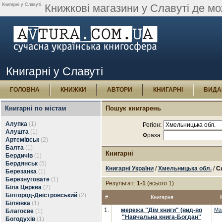
Книгарні у Славуті.
Книжкові магазини у Славуті де мо
Книгарні у Славуті
ГОЛОВНА
КНИЖКИ
АВТОРИ
КНИГАРНІ
ВИДА
Книгарні по містам
Пошук книгарень
Алупка
(1)
Регіон:
Алушта
(1)
Фраза:
Артемівськ
(2)
Балта
(1)
Книгарні
Бердичів
(1)
Бердянськ
(5)
Книгарні України
/
Хмельницька обл.
/
С
Березанка
(1)
Березнуговате
(1)
Результат:
1-1
(всього 1)
Біла Церква
(2)
Білгород-Дністровський
(2)
#
Книгарня
Біляївка
(1)
1.
мережа "Дім книги" (вид-во
Ма
Благоєве
(1)
"Навчальна книга-Богдан"
Богодухів
(1)