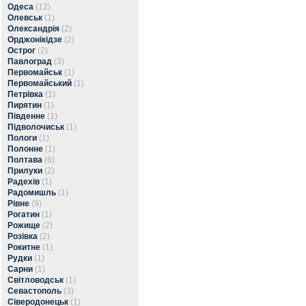
Одеса
(12)
Олевськ
(1)
Олександрія
(2)
Орджонікідзе
(2)
Острог
(2)
Павлоград
(3)
Первомайськ
(1)
Первомайський
(1)
Петрівка
(1)
Пирятин
(1)
Південне
(1)
Підволочиськ
(1)
Пологи
(1)
Полонне
(1)
Полтава
(6)
Прилуки
(2)
Радехів
(1)
Радомишль
(1)
Рівне
(9)
Рогатин
(1)
Рожище
(2)
Розівка
(2)
Рокитне
(1)
Рудки
(1)
Сарни
(1)
Світловодськ
(1)
Севастополь
(3)
Сіверодонецьк
(1)