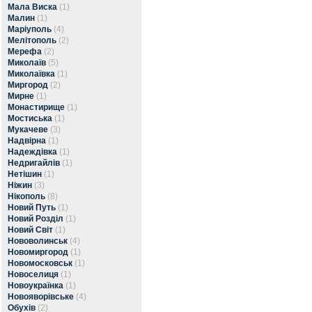
Мала Виска
(1)
Малин
(1)
Маріуполь
(4)
Мелітополь
(2)
Мерефа
(2)
Миколаїв
(5)
Миколаївка
(1)
Миргород
(2)
Мирне
(1)
Монастирище
(1)
Мостиська
(1)
Мукачеве
(3)
Надвірна
(1)
Надеждівка
(1)
Недригайлів
(1)
Нетішин
(1)
Ніжин
(3)
Нікополь
(8)
Новий Путь
(1)
Новий Розділ
(1)
Новий Світ
(1)
Нововолинськ
(4)
Новомиргород
(1)
Новомосковськ
(1)
Новоселиця
(1)
Новоукраїнка
(1)
Новояворівське
(4)
Обухів
(2)