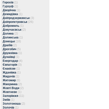
Горохів
(1)
Гурзуф
(1)
Дворічна
(1)
Демидівка
(1)
Дніпродзержинськ
(3)
Дніпропетровськ
(26)
Добромиль
(1)
Докучаєвськ
(2)
Долина
(2)
Долинська
(1)
Донецьк
(18)
Драбів
(2)
Дрогобич
(5)
Дружківка
(1)
Дунаївці
(1)
Енергодар
(4)
Євпаторія
(3)
Єнакієве
(1)
Жданівка
(1)
Жидачів
(1)
Житомир
(6)
Жмеринка
(2)
Жовті Води
(2)
Жовтневе
(1)
Запоріжжя
(11)
Зміїв
(1)
Золотоноша
(2)
Золочів
(1)