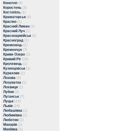
Конотоп
(4)
Коростень
(3)
Костопіль
(1)
Краматорськ
(4)
Красіно
(1)
Красний Лиман
(1)
Красний Луч
(1)
Красноармійськ
(1)
Красноград
(1)
Кременець
(2)
Кременчук
(7)
Криве Озеро
(1)
Кривий Ріг
(18)
Кролевець
(1)
Кузнецовськ
(1)
Курахове
(1)
Лозова
(4)
Лозуватка
(1)
Лохвиця
(1)
Лубни
(2)
Луганськ
(7)
Луцьк
(13)
Львів
(24)
Любашівка
(1)
Любимівка
(1)
Люботин
(1)
Макарів
(1)
Макіївка
(1)