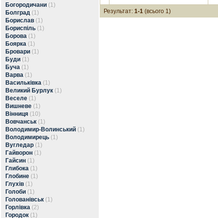
Богородичани
(1)
Результат:
1-1
(всього 1)
Болград
(1)
Борислав
(1)
Бориспіль
(1)
Борова
(1)
Боярка
(1)
Бровари
(1)
Буди
(1)
Буча
(1)
Варва
(1)
Васильківка
(1)
Великий Бурлук
(1)
Веселе
(1)
Вишневе
(1)
Вінниця
(10)
Вовчанськ
(1)
Володимир-Волинський
(1)
Володимирець
(1)
Вугледар
(1)
Гайворон
(1)
Гайсин
(1)
Глибока
(1)
Глобине
(1)
Глухів
(1)
Голоби
(1)
Голованівськ
(1)
Горлівка
(2)
Городок
(1)