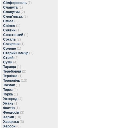
Сімферополь
(7)
Славута
(1)
Славутич
(2)
Слов'янськ
(2)
Сміла
(3)
Сніжне
(1)
Снятин
(1)
Совєтський
(1)
Сокаль
(2)
Сокиряни
(1)
Солоне
(1)
Старий Самбір
(2)
Стрий
(2)
Суми
(4)
Тараща
(1)
Теребовля
(2)
Тернівка
(1)
Тернопіль
(13)
Токмак
(1)
Торез
(4)
Турка
(1)
Ужгород
(4)
Умань
(1)
Фастів
(1)
Феодосія
(3)
Харків
(18)
Харцизьк
(3)
Херсон
(8)