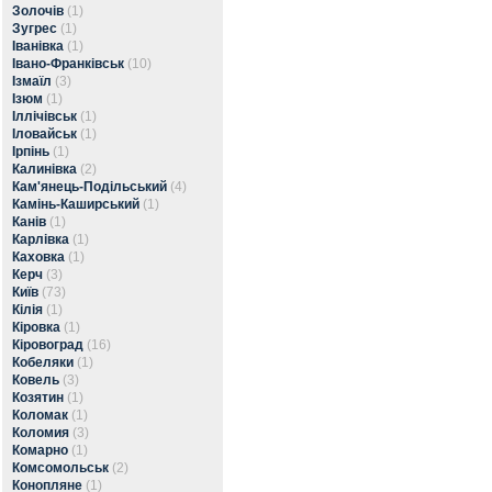
Золочів
(1)
Зугрес
(1)
Іванівка
(1)
Івано-Франківськ
(10)
Ізмаїл
(3)
Ізюм
(1)
Іллічівськ
(1)
Іловайськ
(1)
Ірпінь
(1)
Калинівка
(2)
Кам'янець-Подільський
(4)
Камінь-Каширський
(1)
Канів
(1)
Карлівка
(1)
Каховка
(1)
Керч
(3)
Київ
(73)
Кілія
(1)
Кіровка
(1)
Кіровоград
(16)
Кобеляки
(1)
Ковель
(3)
Козятин
(1)
Коломак
(1)
Коломия
(3)
Комарно
(1)
Комсомольськ
(2)
Конопляне
(1)