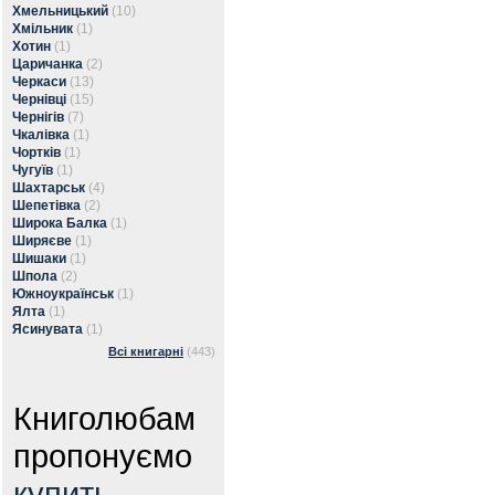
Хмельницький
(10)
Хмільник
(1)
Хотин
(1)
Царичанка
(2)
Черкаси
(13)
Чернівці
(15)
Чернігів
(7)
Чкалівка
(1)
Чортків
(1)
Чугуїв
(1)
Шахтарськ
(4)
Шепетівка
(2)
Широка Балка
(1)
Ширяєве
(1)
Шишаки
(1)
Шпола
(2)
Южноукраїнськ
(1)
Ялта
(1)
Ясинувата
(1)
Всі книгарні
(443)
Книголюбам
пропонуємо
купить