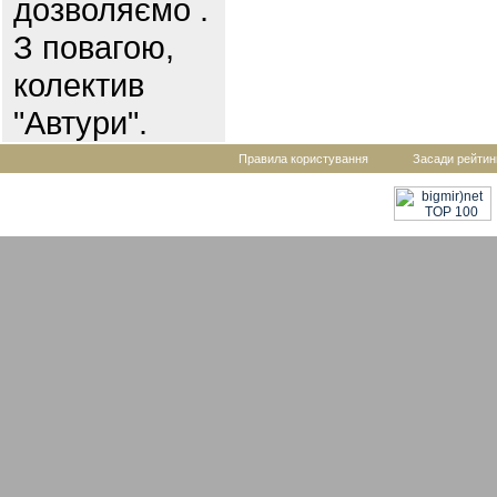
дозволяємо .
З повагою,
колектив
"Автури".
Правила користування
Засади рейтин