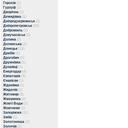
Горохів
(1)
Гурзуф
(1)
Дворічна
(1)
Демидівка
(1)
Дніпродзержинськ
(3)
Дніпропетровськ
(26)
Добромиль
(1)
Докучаєвськ
(2)
Долина
(2)
Долинська
(1)
Донецьк
(18)
Драбів
(2)
Дрогобич
(5)
Дружківка
(1)
Дунаївці
(1)
Енергодар
(4)
Євпаторія
(3)
Єнакієве
(1)
Жданівка
(1)
Жидачів
(1)
Житомир
(6)
Жмеринка
(2)
Жовті Води
(2)
Жовтневе
(1)
Запоріжжя
(11)
Зміїв
(1)
Золотоноша
(2)
Золочів
(1)