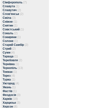
Сімферополь
(7)
Славута
(1)
Славутич
(2)
Слов'янськ
(2)
Сміла
(3)
Сніжне
(1)
Снятин
(1)
Совєтський
(1)
Сокаль
(2)
Сокиряни
(1)
Солоне
(1)
Старий Самбір
(2)
Стрий
(2)
Суми
(4)
Тараща
(1)
Теребовля
(2)
Тернівка
(1)
Тернопіль
(13)
Токмак
(1)
Торез
(4)
Турка
(1)
Ужгород
(4)
Умань
(1)
Фастів
(1)
Феодосія
(3)
Харків
(18)
Харцизьк
(3)
Херсон
(8)