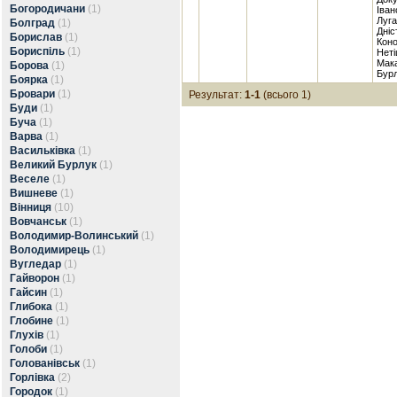
Богородичани
(1)
Іван
Луга
Болград
(1)
Дніс
Борислав
(1)
Коно
Бориспіль
(1)
Неті
Мака
Борова
(1)
Бурл
Боярка
(1)
Бровари
(1)
Результат:
1-1
(всього 1)
Буди
(1)
Буча
(1)
Варва
(1)
Васильківка
(1)
Великий Бурлук
(1)
Веселе
(1)
Вишневе
(1)
Вінниця
(10)
Вовчанськ
(1)
Володимир-Волинський
(1)
Володимирець
(1)
Вугледар
(1)
Гайворон
(1)
Гайсин
(1)
Глибока
(1)
Глобине
(1)
Глухів
(1)
Голоби
(1)
Голованівськ
(1)
Горлівка
(2)
Городок
(1)