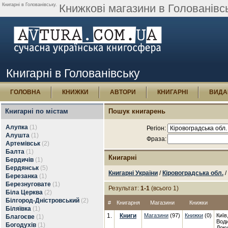
Книгарні в Голованівську.
Книжкові магазини в Голованівс
Книгарні в Голованівську
ГОЛОВНА
КНИЖКИ
АВТОРИ
КНИГАРНІ
ВИДА
Книгарні по містам
Пошук книгарень
Алупка
(1)
Регіон:
Алушта
(1)
Фраза:
Артемівськ
(2)
Балта
(1)
Книгарні
Бердичів
(1)
Бердянськ
(5)
Книгарні України
/
Кіровоградська обл.
/
Березанка
(1)
Березнуговате
(1)
Результат:
1-1
(всього 1)
Біла Церква
(2)
Білгород-Дністровський
(2)
#
Книгарня
Магазини
Книжки
Біляївка
(1)
1.
Книги
Магазини
(97)
Книжки
(0)
Київ
Благоєве
(1)
Води
Богодухів
(1)
Доку