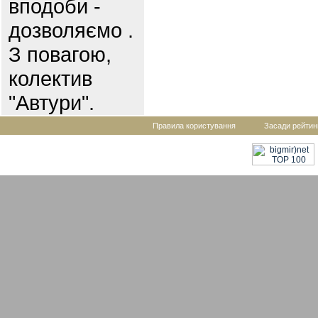
вподоби -
дозволяємо .
З повагою,
колектив
"Автури".
Правила користування
Засади рейтин