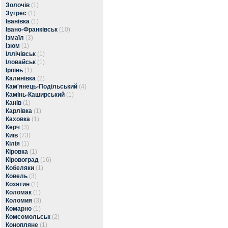
Золочів
(1)
Зугрес
(1)
Іванівка
(1)
Івано-Франківськ
(10)
Ізмаїл
(3)
Ізюм
(1)
Іллічівськ
(1)
Іловайськ
(1)
Ірпінь
(1)
Калинівка
(2)
Кам'янець-Подільський
(4)
Камінь-Каширський
(1)
Канів
(1)
Карлівка
(1)
Каховка
(1)
Керч
(3)
Київ
(73)
Кілія
(1)
Кіровка
(1)
Кіровоград
(16)
Кобеляки
(1)
Ковель
(3)
Козятин
(1)
Коломак
(1)
Коломия
(3)
Комарно
(1)
Комсомольськ
(2)
Конопляне
(1)