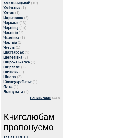
Хмельницький
(10)
Хмільник
(1)
Хотин
(1)
Царичанка
(2)
Черкаси
(13)
Чернівці
(15)
Чернігів
(7)
Чкалівка
(1)
Чортків
(1)
Чугуїв
(1)
Шахтарськ
(4)
Шепетівка
(2)
Широка Балка
(1)
Ширяєве
(1)
Шишаки
(1)
Шпола
(2)
Южноукраїнськ
(1)
Ялта
(1)
Ясинувата
(1)
Всі книгарні
(443)
Книголюбам
пропонуємо
купить