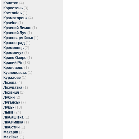
Конотоп
(4)
Коростень
(3)
Костопіль
(1)
Краматорськ
(4)
Красіно
(1)
Красний Лиман
(1)
Красний Луч
(1)
Красноармійськ
(1)
Красноград
(1)
Кременець
(2)
Кременчук
(7)
Криве Озеро
(1)
Кривий Ріг
(18)
Кролевець
(1)
Кузнецовськ
(1)
Курахове
(1)
Лозова
(4)
Лозуватка
(1)
Лохвиця
(1)
Лубни
(2)
Луганськ
(7)
Луцьк
(13)
Львів
(24)
Любашівка
(1)
Любимівка
(1)
Люботин
(1)
Макарів
(1)
Макіївка
(1)