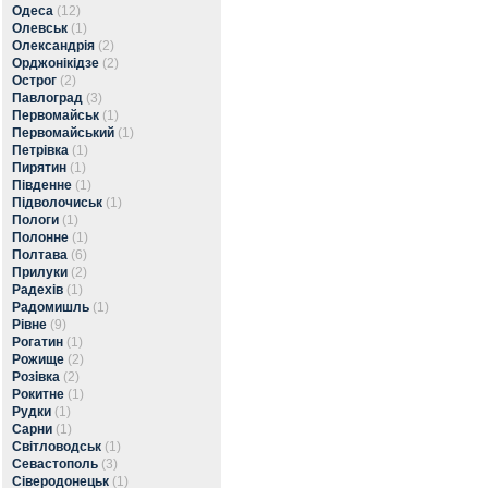
Одеса
(12)
Олевськ
(1)
Олександрія
(2)
Орджонікідзе
(2)
Острог
(2)
Павлоград
(3)
Первомайськ
(1)
Первомайський
(1)
Петрівка
(1)
Пирятин
(1)
Південне
(1)
Підволочиськ
(1)
Пологи
(1)
Полонне
(1)
Полтава
(6)
Прилуки
(2)
Радехів
(1)
Радомишль
(1)
Рівне
(9)
Рогатин
(1)
Рожище
(2)
Розівка
(2)
Рокитне
(1)
Рудки
(1)
Сарни
(1)
Світловодськ
(1)
Севастополь
(3)
Сіверодонецьк
(1)