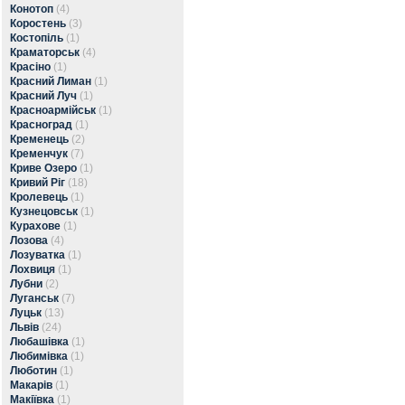
Конотоп
(4)
Коростень
(3)
Костопіль
(1)
Краматорськ
(4)
Красіно
(1)
Красний Лиман
(1)
Красний Луч
(1)
Красноармійськ
(1)
Красноград
(1)
Кременець
(2)
Кременчук
(7)
Криве Озеро
(1)
Кривий Ріг
(18)
Кролевець
(1)
Кузнецовськ
(1)
Курахове
(1)
Лозова
(4)
Лозуватка
(1)
Лохвиця
(1)
Лубни
(2)
Луганськ
(7)
Луцьк
(13)
Львів
(24)
Любашівка
(1)
Любимівка
(1)
Люботин
(1)
Макарів
(1)
Макіївка
(1)