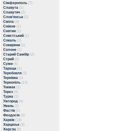
Сімферополь
(7)
Славута
(1)
Славутич
(2)
Слов'янськ
(2)
Сміла
(3)
Сніжне
(1)
Снятин
(1)
Совєтський
(1)
Сокаль
(2)
Сокиряни
(1)
Солоне
(1)
Старий Самбір
(2)
Стрий
(2)
Суми
(4)
Тараща
(1)
Теребовля
(2)
Тернівка
(1)
Тернопіль
(13)
Токмак
(1)
Торез
(4)
Турка
(1)
Ужгород
(4)
Умань
(1)
Фастів
(1)
Феодосія
(3)
Харків
(18)
Харцизьк
(3)
Херсон
(8)