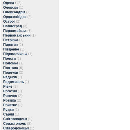
Одеса
(12)
Олевськ
(1)
Олександрія
(2)
Орджонікідзе
(2)
Острог
(2)
Павлоград
(3)
Первомайськ
(1)
Первомайський
(1)
Петрівка
(1)
Пирятин
(1)
Південне
(1)
Підволочиськ
(1)
Пологи
(1)
Полонне
(1)
Полтава
(6)
Прилуки
(2)
Радехів
(1)
Радомишль
(1)
Рівне
(9)
Рогатин
(1)
Рожище
(2)
Розівка
(2)
Рокитне
(1)
Рудки
(1)
Сарни
(1)
Світловодськ
(1)
Севастополь
(3)
Сіверодонецьк
(1)