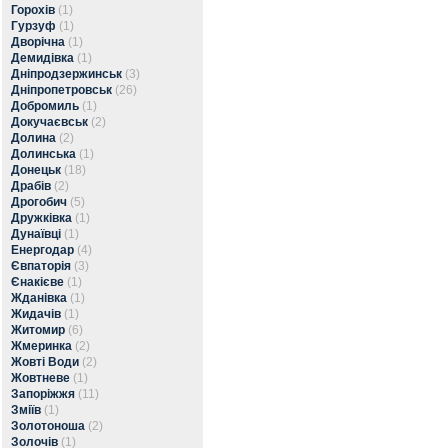
Горохів
(1)
Гурзуф
(1)
Дворічна
(1)
Демидівка
(1)
Дніпродзержинськ
(3)
Дніпропетровськ
(26)
Добромиль
(1)
Докучаєвськ
(2)
Долина
(2)
Долинська
(1)
Донецьк
(18)
Драбів
(2)
Дрогобич
(5)
Дружківка
(1)
Дунаївці
(1)
Енергодар
(4)
Євпаторія
(3)
Єнакієве
(1)
Жданівка
(1)
Жидачів
(1)
Житомир
(6)
Жмеринка
(2)
Жовті Води
(2)
Жовтневе
(1)
Запоріжжя
(11)
Зміїв
(1)
Золотоноша
(2)
Золочів
(1)