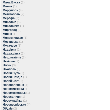
Мала Виска
(1)
Малин
(1)
Маріуполь
(4)
Мелітополь
(2)
Мерефа
(2)
Миколаїв
(5)
Миколаївка
(1)
Миргород
(2)
Мирне
(1)
Монастирище
(1)
Мостиська
(1)
Мукачеве
(3)
Надвірна
(1)
Надеждівка
(1)
Недригайлів
(1)
Нетішин
(1)
Ніжин
(3)
Нікополь
(8)
Новий Путь
(1)
Новий Розділ
(1)
Новий Світ
(1)
Нововолинськ
(4)
Новомиргород
(1)
Новомосковськ
(1)
Новоселиця
(1)
Новоукраїнка
(1)
Новояворівське
(4)
Обухів
(2)