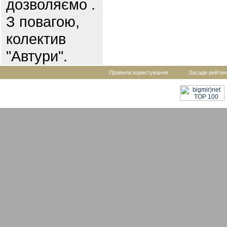
дозволяємо .
З повагою,
колектив
"Автури".
Правила користування
Засади рейтин