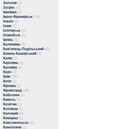
Золочів
(1)
Зугрес
(1)
Іванівка
(1)
Івано-Франківськ
(10)
Ізмаїл
(3)
Ізюм
(1)
Іллічівськ
(1)
Іловайськ
(1)
Ірпінь
(1)
Калинівка
(2)
Кам'янець-Подільський
(4)
Камінь-Каширський
(1)
Канів
(1)
Карлівка
(1)
Каховка
(1)
Керч
(3)
Київ
(73)
Кілія
(1)
Кіровка
(1)
Кіровоград
(16)
Кобеляки
(1)
Ковель
(3)
Козятин
(1)
Коломак
(1)
Коломия
(3)
Комарно
(1)
Комсомольськ
(2)
Конопляне
(1)