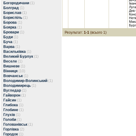
Богородичани
(1)
Іван
Луга
Болград
(1)
Дніс
Борислав
(1)
Коно
Бориспіль
(1)
Неті
Мака
Борова
(1)
Бурл
Боярка
(1)
Бровари
(1)
Результат:
1-1
(всього 1)
Буди
(1)
Буча
(1)
Варва
(1)
Васильківка
(1)
Великий Бурлук
(1)
Веселе
(1)
Вишневе
(1)
Вінниця
(10)
Вовчанськ
(1)
Володимир-Волинський
(1)
Володимирець
(1)
Вугледар
(1)
Гайворон
(1)
Гайсин
(1)
Глибока
(1)
Глобине
(1)
Глухів
(1)
Голоби
(1)
Голованівськ
(1)
Горлівка
(2)
Городок
(1)