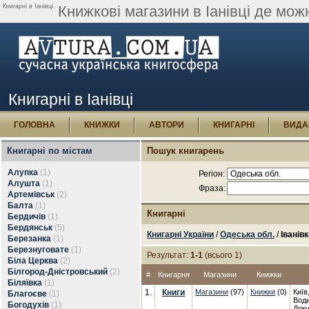
Книгарні в Іанівці.
Книжкові магазини в Іанівці де мож
Книгарні в Іанівці
ГОЛОВНА
КНИЖКИ
АВТОРИ
КНИГАРНІ
ВИДА
Книгарні по містам
Пошук книгарень
Алупка
(1)
Регіон:
Алушта
(1)
Фраза:
Артемівськ
(2)
Балта
(1)
Книгарні
Бердичів
(1)
Бердянськ
(5)
Книгарні України
/
Одеська обл.
/
Іванів
Березанка
(1)
Березнуговате
(1)
Результат:
1-1
(всього 1)
Біла Церква
(2)
Білгород-Дністровський
(2)
#
Книгарня
Магазини
Книжки
Біляївка
(1)
1.
Книги
Магазини
(97)
Книжки
(0)
Київ
Благоєве
(1)
Води
Богодухів
(1)
Доку