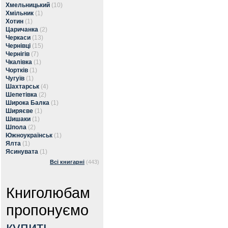
Хмельницький
(10)
Хмільник
(1)
Хотин
(1)
Царичанка
(2)
Черкаси
(13)
Чернівці
(15)
Чернігів
(7)
Чкалівка
(1)
Чортків
(1)
Чугуїв
(1)
Шахтарськ
(4)
Шепетівка
(2)
Широка Балка
(1)
Ширяєве
(1)
Шишаки
(1)
Шпола
(2)
Южноукраїнськ
(1)
Ялта
(1)
Ясинувата
(1)
Всі книгарні
(443)
Книголюбам
пропонуємо
купить