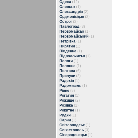
Одеса
(12)
Олевськ
(1)
Олександрія
(2)
Орджонікідзе
(2)
Острог
(2)
Павлоград
(3)
Первомайськ
(1)
Первомайський
(1)
Петрівка
(1)
Пирятин
(1)
Південне
(1)
Підволочиськ
(1)
Пологи
(1)
Полонне
(1)
Полтава
(6)
Прилуки
(2)
Радехів
(1)
Радомишль
(1)
Рівне
(9)
Рогатин
(1)
Рожище
(2)
Розівка
(2)
Рокитне
(1)
Рудки
(1)
Сарни
(1)
Світловодськ
(1)
Севастополь
(3)
Сіверодонецьк
(1)