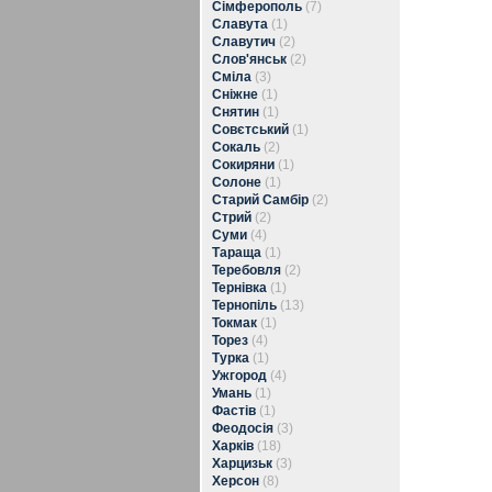
Сімферополь
(7)
Славута
(1)
Славутич
(2)
Слов'янськ
(2)
Сміла
(3)
Сніжне
(1)
Снятин
(1)
Совєтський
(1)
Сокаль
(2)
Сокиряни
(1)
Солоне
(1)
Старий Самбір
(2)
Стрий
(2)
Суми
(4)
Тараща
(1)
Теребовля
(2)
Тернівка
(1)
Тернопіль
(13)
Токмак
(1)
Торез
(4)
Турка
(1)
Ужгород
(4)
Умань
(1)
Фастів
(1)
Феодосія
(3)
Харків
(18)
Харцизьк
(3)
Херсон
(8)