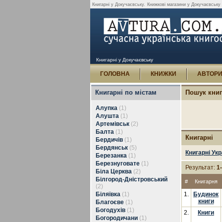
Книгарні у Докучаєвську.
Книжкові магазини у Докучаєвську 
Книгарні у Докучаєвську
ГОЛОВНА
КНИЖКИ
АВТОР
Книгарні по містам
Пошук кни
Алупка
(1)
Алушта
(1)
Артемівськ
(2)
Балта
(1)
Книгарні
Бердичів
(1)
Бердянськ
(5)
Книгарні Укр
Березанка
(1)
Березнуговате
(1)
Результат:
1
Біла Церква
(2)
Білгород-Дністровський
#
Книгарня
(2)
Біляївка
(1)
1.
Будинок
книги
Благоєве
(1)
Богодухів
(1)
2.
Книги
Богородичани
(1)