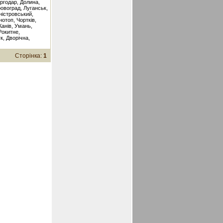
ргодар, Долина,
ровоград, Луганськ,
Дністровський,
нотоп, Чортків,
Канів, Умань,
Рокитне,
к, Дворічна,
Сторінка:
1