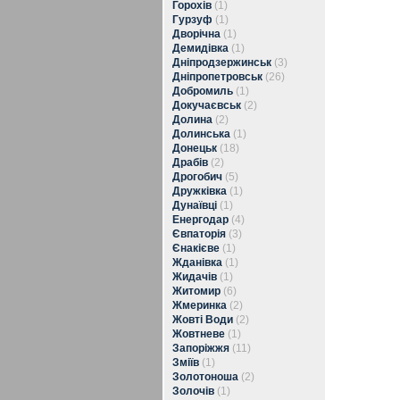
Горохів
(1)
Гурзуф
(1)
Дворічна
(1)
Демидівка
(1)
Дніпродзержинськ
(3)
Дніпропетровськ
(26)
Добромиль
(1)
Докучаєвськ
(2)
Долина
(2)
Долинська
(1)
Донецьк
(18)
Драбів
(2)
Дрогобич
(5)
Дружківка
(1)
Дунаївці
(1)
Енергодар
(4)
Євпаторія
(3)
Єнакієве
(1)
Жданівка
(1)
Жидачів
(1)
Житомир
(6)
Жмеринка
(2)
Жовті Води
(2)
Жовтневе
(1)
Запоріжжя
(11)
Зміїв
(1)
Золотоноша
(2)
Золочів
(1)