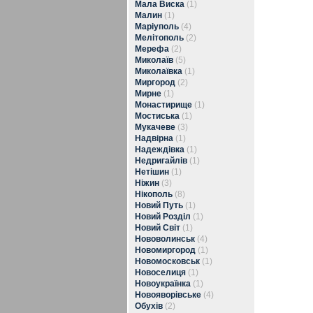
Мала Виска
(1)
Малин
(1)
Маріуполь
(4)
Мелітополь
(2)
Мерефа
(2)
Миколаїв
(5)
Миколаївка
(1)
Миргород
(2)
Мирне
(1)
Монастирище
(1)
Мостиська
(1)
Мукачеве
(3)
Надвірна
(1)
Надеждівка
(1)
Недригайлів
(1)
Нетішин
(1)
Ніжин
(3)
Нікополь
(8)
Новий Путь
(1)
Новий Розділ
(1)
Новий Світ
(1)
Нововолинськ
(4)
Новомиргород
(1)
Новомосковськ
(1)
Новоселиця
(1)
Новоукраїнка
(1)
Новояворівське
(4)
Обухів
(2)