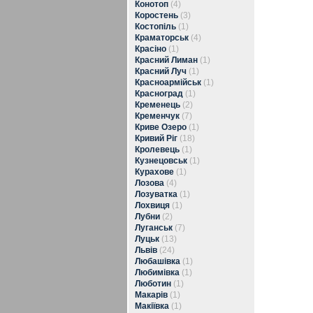
Конотоп
(4)
Коростень
(3)
Костопіль
(1)
Краматорськ
(4)
Красіно
(1)
Красний Лиман
(1)
Красний Луч
(1)
Красноармійськ
(1)
Красноград
(1)
Кременець
(2)
Кременчук
(7)
Криве Озеро
(1)
Кривий Ріг
(18)
Кролевець
(1)
Кузнецовськ
(1)
Курахове
(1)
Лозова
(4)
Лозуватка
(1)
Лохвиця
(1)
Лубни
(2)
Луганськ
(7)
Луцьк
(13)
Львів
(24)
Любашівка
(1)
Любимівка
(1)
Люботин
(1)
Макарів
(1)
Макіївка
(1)