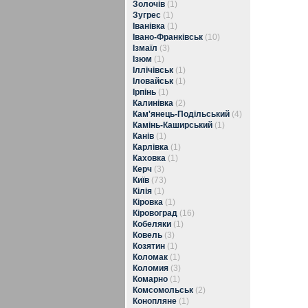
Золочів
(1)
Зугрес
(1)
Іванівка
(1)
Івано-Франківськ
(10)
Ізмаїл
(3)
Ізюм
(1)
Іллічівськ
(1)
Іловайськ
(1)
Ірпінь
(1)
Калинівка
(2)
Кам'янець-Подільський
(4)
Камінь-Каширський
(1)
Канів
(1)
Карлівка
(1)
Каховка
(1)
Керч
(3)
Київ
(73)
Кілія
(1)
Кіровка
(1)
Кіровоград
(16)
Кобеляки
(1)
Ковель
(3)
Козятин
(1)
Коломак
(1)
Коломия
(3)
Комарно
(1)
Комсомольськ
(2)
Конопляне
(1)