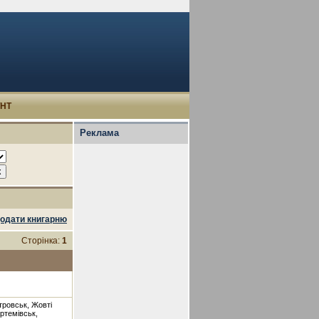
УНТ
Реклама
одати книгарню
Сторінка:
1
етровськ, Жовті
ртемівськ,