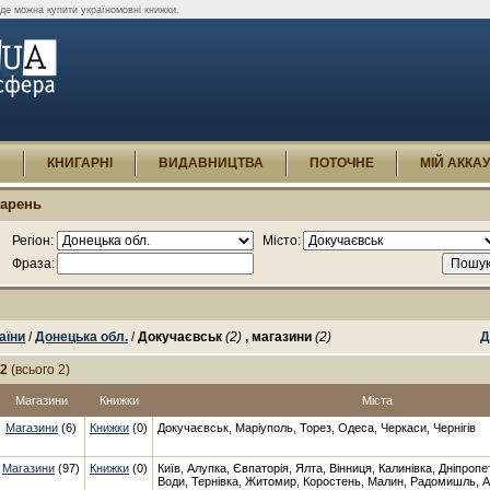
де можна купити україномовні книжки.
И
КНИГАРНІ
ВИДАВНИЦТВА
ПОТОЧНЕ
МІЙ АККА
гарень
Регіон:
Місто:
Фраза:
аїни
/
Донецька обл.
/
Докучаєвськ
(2)
, магазини
(2)
Д
-2
(всього 2)
Магазини
Книжки
Міста
Магазини
(6)
Книжки
(0)
Докучаєвськ, Маріуполь, Торез, Одеса, Черкаси, Чернігів
Магазини
(97)
Книжки
(0)
Київ, Алупка, Євпаторія, Ялта, Вінниця, Калинівка, Дніпроп
Води, Тернівка, Житомир, Коростень, Малин, Радомишль, А