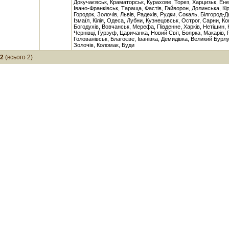
Докучаєвськ, Краматорськ, Курахове, Торез, Харцизьк, Ене
Івано-Франківськ, Тараща, Фастів, Гайворон, Долинська, Кі
Городок, Золочів, Львів, Радехів, Рудки, Сокаль, Білгород-
Ізмаїл, Кілія, Одеса, Лубни, Кузнецовськ, Острог, Сарни, Ко
Богодухів, Вовчанськ, Мерефа, Південне, Харків, Нетішин, 
Чернівці, Гурзуф, Царичанка, Новий Світ, Боярка, Макарів, 
Голованівськ, Благоєве, Іванівка, Демидівка, Великий Бурлу
Золочів, Коломак, Буди
-2
(всього 2)