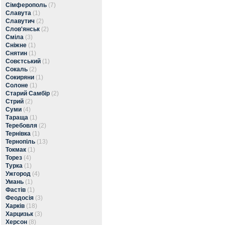
Сімферополь
(7)
Славута
(1)
Славутич
(2)
Слов'янськ
(2)
Сміла
(3)
Сніжне
(1)
Снятин
(1)
Совєтський
(1)
Сокаль
(2)
Сокиряни
(1)
Солоне
(1)
Старий Самбір
(2)
Стрий
(2)
Суми
(4)
Тараща
(1)
Теребовля
(2)
Тернівка
(1)
Тернопіль
(13)
Токмак
(1)
Торез
(4)
Турка
(1)
Ужгород
(4)
Умань
(1)
Фастів
(1)
Феодосія
(3)
Харків
(18)
Харцизьк
(3)
Херсон
(8)