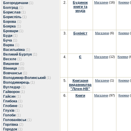
2.
Будинок
Магазини
(16)
Книжки
(
Богородичани
(1)
книги та
Болград
(1)
медіа
Борислав
(1)
Бориспіль
(1)
Борова
(1)
Боярка
(1)
Бровари
(1)
3.
Букініст
Магазини
(6)
Книжки
(
Буди
(1)
Буча
(1)
Варва
(1)
Васильківка
(1)
Великий Бурлук
(1)
4.
Є
Магазини
(12)
Книжки
(
Веселе
(1)
Вишневе
(1)
Вінниця
(10)
Вовчанськ
(1)
Володимир-Волинський
(1)
5.
Книгарня
Магазини
(1)
Книжки
(
Володимирець
(1)
видавництва
Вугледар
(1)
"Лілея-НВ"
Гайворон
(1)
6.
Книги
Магазини
(97)
Книжки
(
Гайсин
(1)
Глибока
(1)
Глобине
(1)
Глухів
(1)
Голоби
(1)
Голованівськ
(1)
Горлівка
(2)
Городок
(1)