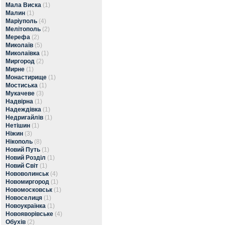
Мала Виска
(1)
Малин
(1)
Маріуполь
(4)
Мелітополь
(2)
Мерефа
(2)
Миколаїв
(5)
Миколаївка
(1)
Миргород
(2)
Мирне
(1)
Монастирище
(1)
Мостиська
(1)
Мукачеве
(3)
Надвірна
(1)
Надеждівка
(1)
Недригайлів
(1)
Нетішин
(1)
Ніжин
(3)
Нікополь
(8)
Новий Путь
(1)
Новий Розділ
(1)
Новий Світ
(1)
Нововолинськ
(4)
Новомиргород
(1)
Новомосковськ
(1)
Новоселиця
(1)
Новоукраїнка
(1)
Новояворівське
(4)
Обухів
(2)