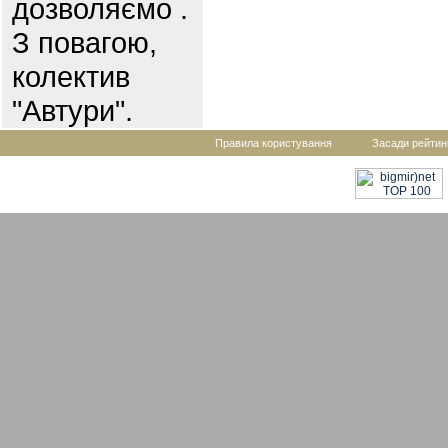
дозволяємо .
З повагою,
колектив
"Автури".
Правила користування
Засади рейтин