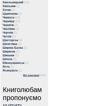
Хмельницький
(10)
Хмільник
(1)
Хотин
(1)
Царичанка
(2)
Черкаси
(13)
Чернівці
(15)
Чернігів
(7)
Чкалівка
(1)
Чортків
(1)
Чугуїв
(1)
Шахтарськ
(4)
Шепетівка
(2)
Широка Балка
(1)
Ширяєве
(1)
Шишаки
(1)
Шпола
(2)
Южноукраїнськ
(1)
Ялта
(1)
Ясинувата
(1)
Всі книгарні
(443)
Книголюбам
пропонуємо
купить