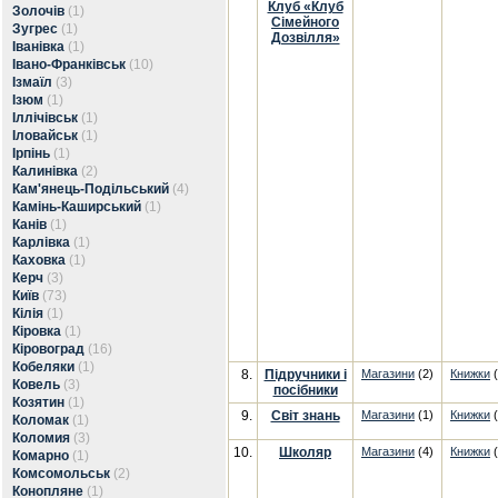
Клуб «Клуб
Золочів
(1)
Сімейного
Зугрес
(1)
Дозвілля»
Іванівка
(1)
Івано-Франківськ
(10)
Ізмаїл
(3)
Ізюм
(1)
Іллічівськ
(1)
Іловайськ
(1)
Ірпінь
(1)
Калинівка
(2)
Кам'янець-Подільський
(4)
Камінь-Каширський
(1)
Канів
(1)
Карлівка
(1)
Каховка
(1)
Керч
(3)
Київ
(73)
Кілія
(1)
Кіровка
(1)
Кіровоград
(16)
Кобеляки
(1)
8.
Підручники і
Магазини
(2)
Книжки
(
Ковель
(3)
посібники
Козятин
(1)
9.
Світ знань
Магазини
(1)
Книжки
(
Коломак
(1)
Коломия
(3)
10.
Школяр
Магазини
(4)
Книжки
(
Комарно
(1)
Комсомольськ
(2)
Конопляне
(1)