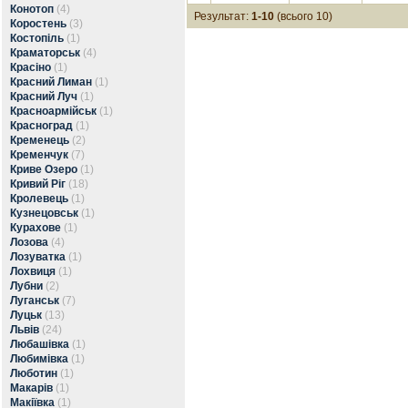
Конотоп
(4)
Результат:
1-10
(всього 10)
Коростень
(3)
Костопіль
(1)
Краматорськ
(4)
Красіно
(1)
Красний Лиман
(1)
Красний Луч
(1)
Красноармійськ
(1)
Красноград
(1)
Кременець
(2)
Кременчук
(7)
Криве Озеро
(1)
Кривий Ріг
(18)
Кролевець
(1)
Кузнецовськ
(1)
Курахове
(1)
Лозова
(4)
Лозуватка
(1)
Лохвиця
(1)
Лубни
(2)
Луганськ
(7)
Луцьк
(13)
Львів
(24)
Любашівка
(1)
Любимівка
(1)
Люботин
(1)
Макарів
(1)
Макіївка
(1)