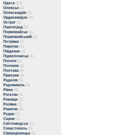
Одеса
(12)
Олевськ
(1)
Олександрія
(2)
Орджонікідзе
(2)
Острог
(2)
Павлоград
(3)
Первомайськ
(1)
Первомайський
(1)
Петрівка
(1)
Пирятин
(1)
Південне
(1)
Підволочиськ
(1)
Пологи
(1)
Полонне
(1)
Полтава
(6)
Прилуки
(2)
Радехів
(1)
Радомишль
(1)
Рівне
(9)
Рогатин
(1)
Рожище
(2)
Розівка
(2)
Рокитне
(1)
Рудки
(1)
Сарни
(1)
Світловодськ
(1)
Севастополь
(3)
Сіверодонецьк
(1)