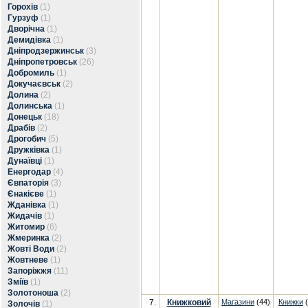
Горохів
(1)
Гурзуф
(1)
Дворічна
(1)
Демидівка
(1)
Дніпродзержинськ
(3)
Дніпропетровськ
(26)
Добромиль
(1)
Докучаєвськ
(2)
Долина
(2)
Долинська
(1)
Донецьк
(18)
Драбів
(2)
Дрогобич
(5)
Дружківка
(1)
Дунаївці
(1)
Енергодар
(4)
Євпаторія
(3)
Єнакієве
(1)
Жданівка
(1)
Жидачів
(1)
Житомир
(6)
Жмеринка
(2)
Жовті Води
(2)
Жовтневе
(1)
Запоріжжя
(11)
Зміїв
(1)
Золотоноша
(2)
7.
Книжковий
Магазини
(44)
Книжки
(
Золочів
(1)