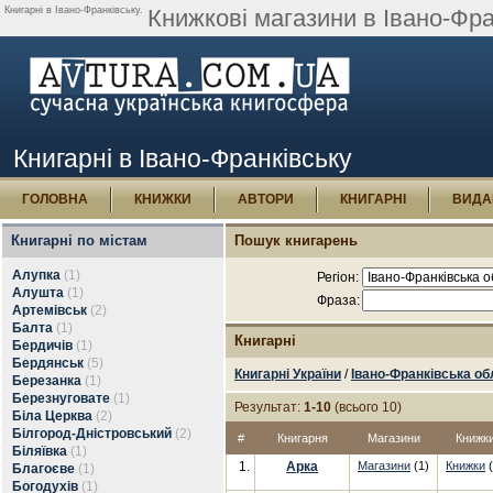
Книгарні в Івано-Франківську.
Книжкові магазини в Івано-Фра
Книгарні в Івано-Франківську
ГОЛОВНА
КНИЖКИ
АВТОРИ
КНИГАРНІ
ВИДА
Книгарні по містам
Пошук книгарень
Алупка
(1)
Регіон:
Алушта
(1)
Фраза:
Артемівськ
(2)
Балта
(1)
Книгарні
Бердичів
(1)
Бердянськ
(5)
Книгарні України
/
Івано-Франківська об
Березанка
(1)
Березнуговате
(1)
Результат:
1-10
(всього 10)
Біла Церква
(2)
Білгород-Дністровський
(2)
#
Книгарня
Магазини
Книжк
Біляївка
(1)
1.
Арка
Магазини
(1)
Книжки
(
Благоєве
(1)
Богодухів
(1)