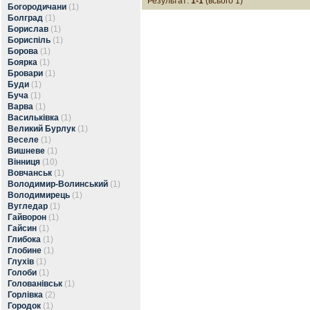
Результат:
1-1
(всього 1)
Богородичани
(1)
Болград
(1)
Борислав
(1)
Бориспіль
(1)
Борова
(1)
Боярка
(1)
Бровари
(1)
Буди
(1)
Буча
(1)
Варва
(1)
Васильківка
(1)
Великий Бурлук
(1)
Веселе
(1)
Вишневе
(1)
Вінниця
(10)
Вовчанськ
(1)
Володимир-Волинський
(1)
Володимирець
(1)
Вугледар
(1)
Гайворон
(1)
Гайсин
(1)
Глибока
(1)
Глобине
(1)
Глухів
(1)
Голоби
(1)
Голованівськ
(1)
Горлівка
(2)
Городок
(1)