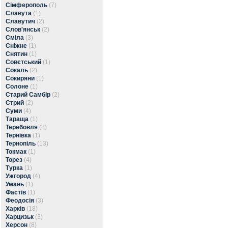
Сімферополь
(7)
Славута
(1)
Славутич
(2)
Слов'янськ
(2)
Сміла
(3)
Сніжне
(1)
Снятин
(1)
Совєтський
(1)
Сокаль
(2)
Сокиряни
(1)
Солоне
(1)
Старий Самбір
(2)
Стрий
(2)
Суми
(4)
Тараща
(1)
Теребовля
(2)
Тернівка
(1)
Тернопіль
(13)
Токмак
(1)
Торез
(4)
Турка
(1)
Ужгород
(4)
Умань
(1)
Фастів
(1)
Феодосія
(3)
Харків
(18)
Харцизьк
(3)
Херсон
(8)