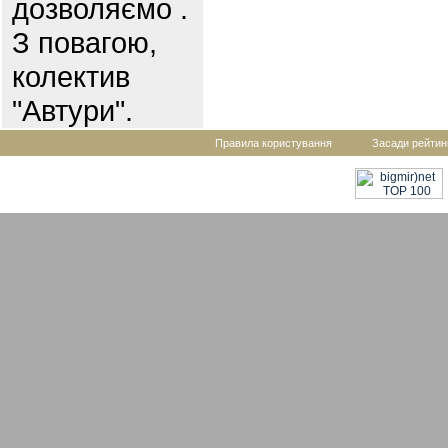
дозволяємо .
З повагою,
колектив
"Автури".
Правила користування
Засади рейтин