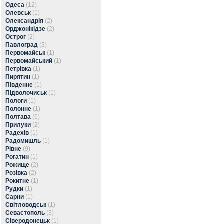
Одеса
(12)
Олевськ
(1)
Олександрія
(2)
Орджонікідзе
(2)
Острог
(2)
Павлоград
(3)
Первомайськ
(1)
Первомайський
(1)
Петрівка
(1)
Пирятин
(1)
Південне
(1)
Підволочиськ
(1)
Пологи
(1)
Полонне
(1)
Полтава
(6)
Прилуки
(2)
Радехів
(1)
Радомишль
(1)
Рівне
(9)
Рогатин
(1)
Рожище
(2)
Розівка
(2)
Рокитне
(1)
Рудки
(1)
Сарни
(1)
Світловодськ
(1)
Севастополь
(3)
Сіверодонецьк
(1)