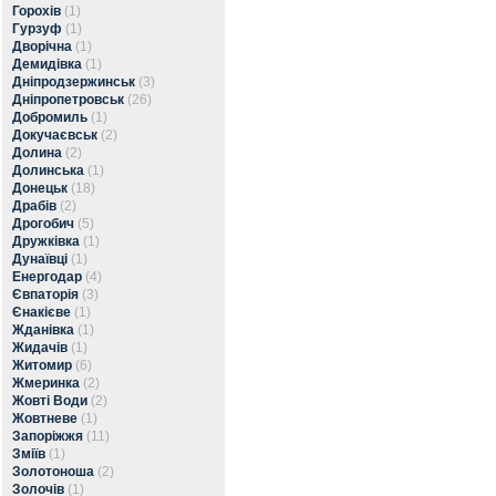
Горохів
(1)
Гурзуф
(1)
Дворічна
(1)
Демидівка
(1)
Дніпродзержинськ
(3)
Дніпропетровськ
(26)
Добромиль
(1)
Докучаєвськ
(2)
Долина
(2)
Долинська
(1)
Донецьк
(18)
Драбів
(2)
Дрогобич
(5)
Дружківка
(1)
Дунаївці
(1)
Енергодар
(4)
Євпаторія
(3)
Єнакієве
(1)
Жданівка
(1)
Жидачів
(1)
Житомир
(6)
Жмеринка
(2)
Жовті Води
(2)
Жовтневе
(1)
Запоріжжя
(11)
Зміїв
(1)
Золотоноша
(2)
Золочів
(1)