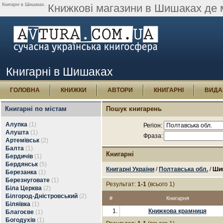
Книгарні в Шишаках.
Книжкові магазини в Шишаках де 
Книгарні в Шишаках
ГОЛОВНА
КНИЖКИ
АВТОРИ
КНИГАРНІ
ВИДА
Книгарні по містам
Пошук книгарень
Алупка
(1)
Регіон:
Алушта
(1)
Фраза:
Артемівськ
(2)
Балта
(1)
Книгарні
Бердичів
(1)
Бердянськ
(5)
Книгарні України
/
Полтавська обл.
/
Ши
Березанка
(1)
Березнуговате
(1)
Результат:
1-1
(всього 1)
Біла Церква
(2)
Білгород-Дністровський
(2)
#
Книгарня
Біляївка
(1)
1.
Книжкова крамниця
Благоєве
(1)
Богодухів
(1)