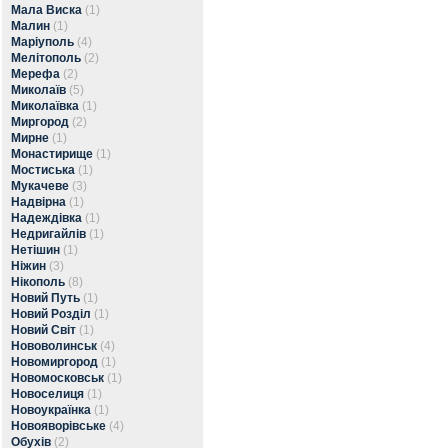
Мала Виска
(1)
Малин
(1)
Маріуполь
(4)
Мелітополь
(2)
Мерефа
(2)
Миколаїв
(5)
Миколаївка
(1)
Миргород
(2)
Мирне
(1)
Монастирище
(1)
Мостиська
(1)
Мукачеве
(3)
Надвірна
(1)
Надеждівка
(1)
Недригайлів
(1)
Нетішин
(1)
Ніжин
(3)
Нікополь
(8)
Новий Путь
(1)
Новий Розділ
(1)
Новий Світ
(1)
Нововолинськ
(4)
Новомиргород
(1)
Новомосковськ
(1)
Новоселиця
(1)
Новоукраїнка
(1)
Новояворівське
(4)
Обухів
(2)