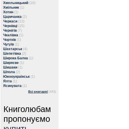
Хмельницький
(10)
Хмільник
(1)
Хотин
(1)
Царичанка
(2)
Черкаси
(13)
Чернівці
(15)
Чернігів
(7)
Чкалівка
(1)
Чортків
(1)
Чугуїв
(1)
Шахтарськ
(4)
Шепетівка
(2)
Широка Балка
(1)
Ширяєве
(1)
Шишаки
(1)
Шпола
(2)
Южноукраїнськ
(1)
Ялта
(1)
Ясинувата
(1)
Всі книгарні
(443)
Книголюбам
пропонуємо
купить