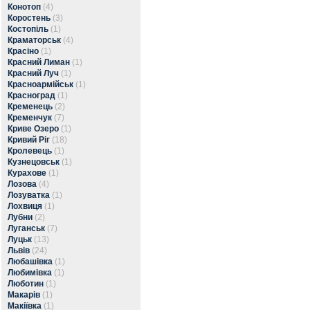
Конотоп
(4)
Коростень
(3)
Костопіль
(1)
Краматорськ
(4)
Красіно
(1)
Красний Лиман
(1)
Красний Луч
(1)
Красноармійськ
(1)
Красноград
(1)
Кременець
(2)
Кременчук
(7)
Криве Озеро
(1)
Кривий Ріг
(18)
Кролевець
(1)
Кузнецовськ
(1)
Курахове
(1)
Лозова
(4)
Лозуватка
(1)
Лохвиця
(1)
Лубни
(2)
Луганськ
(7)
Луцьк
(13)
Львів
(24)
Любашівка
(1)
Любимівка
(1)
Люботин
(1)
Макарів
(1)
Макіївка
(1)