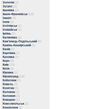
Золочів
(1)
Зугрес
(1)
Іванівка
(1)
Івано-Франківськ
(10)
Ізмаїл
(3)
Ізюм
(1)
Іллічівськ
(1)
Іловайськ
(1)
Ірпінь
(1)
Калинівка
(2)
Кам'янець-Подільський
(4)
Камінь-Каширський
(1)
Канів
(1)
Карлівка
(1)
Каховка
(1)
Керч
(3)
Київ
(73)
Кілія
(1)
Кіровка
(1)
Кіровоград
(16)
Кобеляки
(1)
Ковель
(3)
Козятин
(1)
Коломак
(1)
Коломия
(3)
Комарно
(1)
Комсомольськ
(2)
Конопляне
(1)