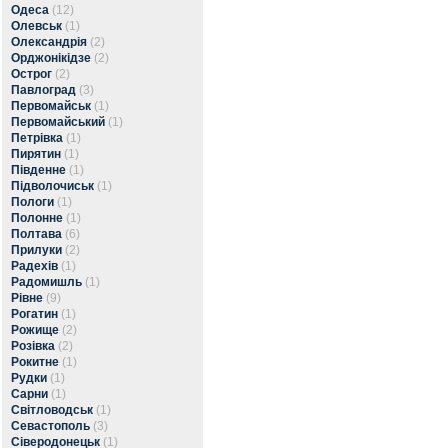
Одеса
(12)
Олевськ
(1)
Олександрія
(2)
Орджонікідзе
(2)
Острог
(2)
Павлоград
(3)
Первомайськ
(1)
Первомайський
(1)
Петрівка
(1)
Пирятин
(1)
Південне
(1)
Підволочиськ
(1)
Пологи
(1)
Полонне
(1)
Полтава
(6)
Прилуки
(2)
Радехів
(1)
Радомишль
(1)
Рівне
(9)
Рогатин
(1)
Рожище
(2)
Розівка
(2)
Рокитне
(1)
Рудки
(1)
Сарни
(1)
Світловодськ
(1)
Севастополь
(3)
Сіверодонецьк
(1)