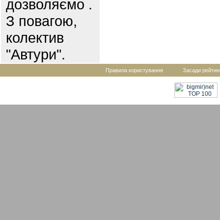
дозволяємо .
З повагою,
колектив
"Автури".
Правила користування
Засади рейтин