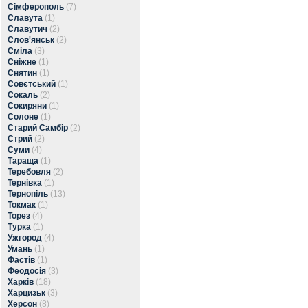
Сімферополь
(7)
Славута
(1)
Славутич
(2)
Слов'янськ
(2)
Сміла
(3)
Сніжне
(1)
Снятин
(1)
Совєтський
(1)
Сокаль
(2)
Сокиряни
(1)
Солоне
(1)
Старий Самбір
(2)
Стрий
(2)
Суми
(4)
Тараща
(1)
Теребовля
(2)
Тернівка
(1)
Тернопіль
(13)
Токмак
(1)
Торез
(4)
Турка
(1)
Ужгород
(4)
Умань
(1)
Фастів
(1)
Феодосія
(3)
Харків
(18)
Харцизьк
(3)
Херсон
(8)