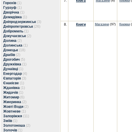
7.
Книга
Магазини
(6)
Книжки
(
Горохів
(1)
Гурзуф
(1)
Дворічна
(1)
Демидівка
(1)
Дніпродзержинськ
(3)
8.
Книги
Магазини
(97)
Книжки
(
Дніпропетровськ
(26)
Добромиль
(1)
Докучаєвськ
(2)
Долина
(2)
Долинська
(1)
Донецьк
(18)
Драбів
(2)
Дрогобич
(5)
Дружківка
(1)
Дунаївці
(1)
Енергодар
(4)
Євпаторія
(3)
Єнакієве
(1)
Жданівка
(1)
Жидачів
(1)
Житомир
(6)
Жмеринка
(2)
Жовті Води
(2)
Жовтневе
(1)
Запоріжжя
(11)
Зміїв
(1)
Золотоноша
(2)
Золочів
(1)