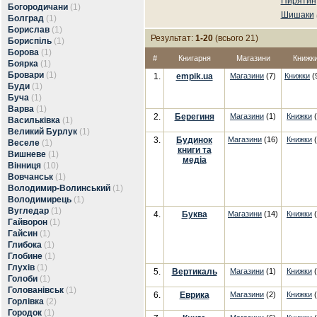
Пирятин
Богородичани
(1)
Шишаки
Болград
(1)
Борислав
(1)
Результат:
1-20
(всього 21)
Бориспіль
(1)
Борова
(1)
#
Книгарня
Магазини
Книжк
Боярка
(1)
Бровари
(1)
1.
empik.ua
Магазини
(7)
Книжки
(
Буди
(1)
Буча
(1)
Варва
(1)
2.
Берегиня
Магазини
(1)
Книжки
(
Васильківка
(1)
Великий Бурлук
(1)
3.
Будинок
Магазини
(16)
Книжки
(
Веселе
(1)
книги та
Вишневе
(1)
медіа
Вінниця
(10)
Вовчанськ
(1)
Володимир-Волинський
(1)
Володимирець
(1)
Вугледар
(1)
4.
Буква
Магазини
(14)
Книжки
(
Гайворон
(1)
Гайсин
(1)
Глибока
(1)
Глобине
(1)
Глухів
(1)
5.
Вертикаль
Магазини
(1)
Книжки
(
Голоби
(1)
Голованівськ
(1)
6.
Еврика
Магазини
(2)
Книжки
(
Горлівка
(2)
Городок
(1)