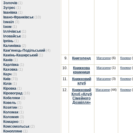
Золочів
(1)
Зугрес
(1)
Іванівка
(1)
Івано-Франківськ
(10)
Ізмаїл
(3)
Ізюм
(1)
Іллічівськ
(1)
Іловайськ
(1)
Ірпінь
(1)
Калинівка
(2)
Кам'янець-Подільський
(4)
Камінь-Каширський
(1)
9.
Книголенд
Магазини
(6)
Книжки
(
Канів
(1)
Карлівка
(1)
10.
Книжкова
Магазини
(1)
Книжки
(
Каховка
(1)
крамниця
Керч
(3)
Київ
(73)
11.
Книжковий
Магазини
(3)
Книжки
(
клуб
Кілія
(1)
Кіровка
(1)
12.
Книжковий
Магазини
(44)
Книжки
(
Кіровоград
(16)
Клуб «Клуб
Кобеляки
(1)
Сімейного
Дозвілля»
Ковель
(3)
Козятин
(1)
Коломак
(1)
Коломия
(3)
Комарно
(1)
Комсомольськ
(2)
Конопляне
(1)