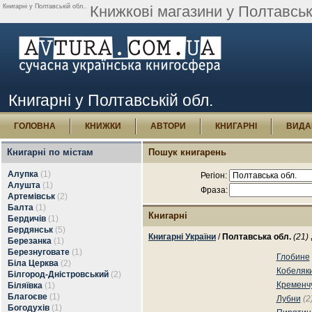
Книгарні у Полтавській обл..
Книжкові магазини у Полтавськ
Книгарні у Полтавській обл.
ГОЛОВНА
КНИЖКИ
АВТОРИ
КНИГАРНІ
ВИДА
Книгарні по містам
Пошук книгарень
Алупка
(1)
Регіон:
Алушта
(1)
Фраза:
Артемівськ
(2)
Балта
(1)
Книгарні
Бердичів
(1)
Бердянськ
(5)
Книгарні України
/
Полтавська обл.
(21)
Березанка
(1)
Березнуговате
(1)
Глобине
Біла Церква
(2)
Кобеляк
Білгород-Дністровський
(2)
Кременч
Біляївка
(1)
Благоєве
(1)
Лубни
(2
Богодухів
(1)