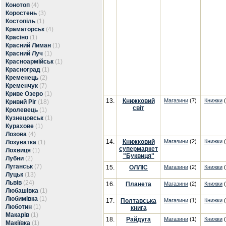
Конотоп
(4)
Коростень
(3)
Костопіль
(1)
Краматорськ
(4)
Красіно
(1)
Красний Лиман
(1)
Красний Луч
(1)
Красноармійськ
(1)
Красноград
(1)
Кременець
(2)
Кременчук
(7)
Криве Озеро
(1)
13.
Книжковий
Магазини
(7)
Книжки
(
Кривий Ріг
(18)
світ
Кролевець
(1)
Кузнецовськ
(1)
Курахове
(1)
Лозова
(4)
14.
Книжковий
Магазини
(2)
Книжки
(
Лозуватка
(1)
супермаркет
Лохвиця
(1)
"Буквиця"
Лубни
(2)
Луганськ
(7)
15.
ОЛЛІС
Магазини
(2)
Книжки
(
Луцьк
(13)
Львів
(24)
16.
Планета
Магазини
(2)
Книжки
(
Любашівка
(1)
Любимівка
(1)
17.
Полтавська
Магазини
(1)
Книжки
(
Люботин
(1)
книга
Макарів
(1)
18.
Райдуга
Магазини
(1)
Книжки
(
Макіївка
(1)