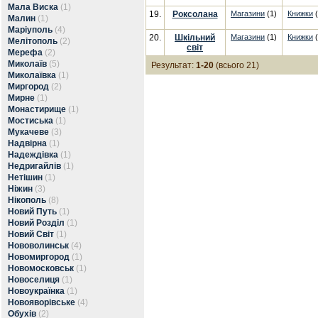
Мала Виска
(1)
19.
Роксолана
Магазини
(1)
Книжки
(
Малин
(1)
Маріуполь
(4)
20.
Шкільний
Магазини
(1)
Книжки
(
Мелітополь
(2)
світ
Мерефа
(2)
Миколаїв
(5)
Результат:
1-20
(всього 21)
Миколаївка
(1)
Миргород
(2)
Мирне
(1)
Монастирище
(1)
Мостиська
(1)
Мукачеве
(3)
Надвірна
(1)
Надеждівка
(1)
Недригайлів
(1)
Нетішин
(1)
Ніжин
(3)
Нікополь
(8)
Новий Путь
(1)
Новий Розділ
(1)
Новий Світ
(1)
Нововолинськ
(4)
Новомиргород
(1)
Новомосковськ
(1)
Новоселиця
(1)
Новоукраїнка
(1)
Новояворівське
(4)
Обухів
(2)