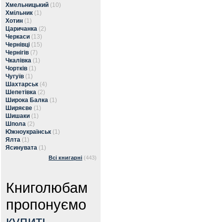
Хмельницький
(10)
Хмільник
(1)
Хотин
(1)
Царичанка
(2)
Черкаси
(13)
Чернівці
(15)
Чернігів
(7)
Чкалівка
(1)
Чортків
(1)
Чугуїв
(1)
Шахтарськ
(4)
Шепетівка
(2)
Широка Балка
(1)
Ширяєве
(1)
Шишаки
(1)
Шпола
(2)
Южноукраїнськ
(1)
Ялта
(1)
Ясинувата
(1)
Всі книгарні
(443)
Книголюбам
пропонуємо
купить