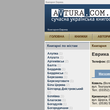
Книгарня Еврика.
Книгарня Еврика
ГОЛОВНА
КНИЖКИ
АВТОР
Книгарні по містам
Книгарня
Еврика
Алупка
(1)
Алушта
(1)
Артемівськ
(2)
Телефон:
(0
Балта
(1)
Бердичів
(1)
Бердянськ
(5)
Магази
Березанка
(1)
Березнуговате
(1)
Ковель
(Воли
Біла Церква
(2)
вул. Театрал
Білгород-Дністровський
Тел.: (03352)
(2)
Біляївка
(1)
Кременчук
(
вул. Щорса, 
Благоєве
(1)
Тел.: (0536) 
Богодухів
(1)
Богородичани
(1)