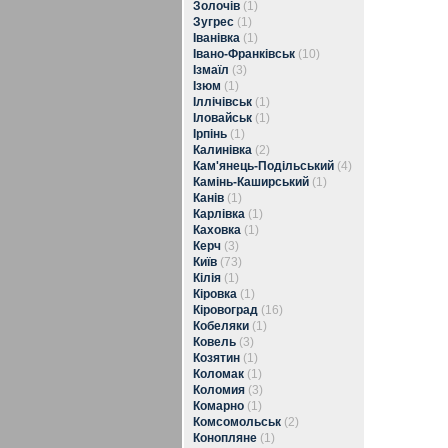
Золочів
(1)
Зугрес
(1)
Іванівка
(1)
Івано-Франківськ
(10)
Ізмаїл
(3)
Ізюм
(1)
Іллічівськ
(1)
Іловайськ
(1)
Ірпінь
(1)
Калинівка
(2)
Кам'янець-Подільський
(4)
Камінь-Каширський
(1)
Канів
(1)
Карлівка
(1)
Каховка
(1)
Керч
(3)
Київ
(73)
Кілія
(1)
Кіровка
(1)
Кіровоград
(16)
Кобеляки
(1)
Ковель
(3)
Козятин
(1)
Коломак
(1)
Коломия
(3)
Комарно
(1)
Комсомольськ
(2)
Конопляне
(1)