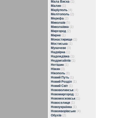
Мала Виска
(1)
Малин
(1)
Маріуполь
(4)
Мелітополь
(2)
Мерефа
(2)
Миколаїв
(5)
Миколаївка
(1)
Миргород
(2)
Мирне
(1)
Монастирище
(1)
Мостиська
(1)
Мукачеве
(3)
Надвірна
(1)
Надеждівка
(1)
Недригайлів
(1)
Нетішин
(1)
Ніжин
(3)
Нікополь
(8)
Новий Путь
(1)
Новий Розділ
(1)
Новий Світ
(1)
Нововолинськ
(4)
Новомиргород
(1)
Новомосковськ
(1)
Новоселиця
(1)
Новоукраїнка
(1)
Новояворівське
(4)
Обухів
(2)