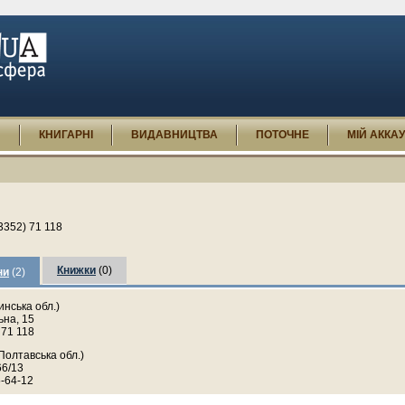
И
КНИГАРНІ
ВИДАВНИЦТВА
ПОТОЧНЕ
МІЙ АККА
3352) 71 118
Книжки
(0)
ни
(2)
нська обл.)
ьна, 15
 71 118
Полтавська обл.)
66/13
5-64-12