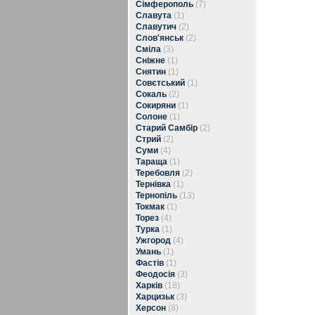
Сімферополь
(7)
Славута
(1)
Славутич
(2)
Слов'янськ
(2)
Сміла
(3)
Сніжне
(1)
Снятин
(1)
Совєтський
(1)
Сокаль
(2)
Сокиряни
(1)
Солоне
(1)
Старий Самбір
(2)
Стрий
(2)
Суми
(4)
Тараща
(1)
Теребовля
(2)
Тернівка
(1)
Тернопіль
(13)
Токмак
(1)
Торез
(4)
Турка
(1)
Ужгород
(4)
Умань
(1)
Фастів
(1)
Феодосія
(3)
Харків
(18)
Харцизьк
(3)
Херсон
(8)