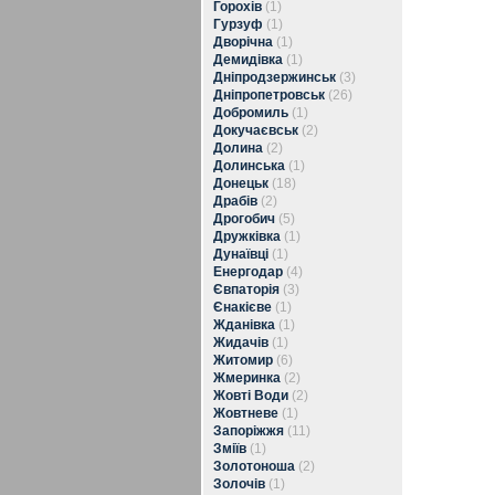
Горохів
(1)
Гурзуф
(1)
Дворічна
(1)
Демидівка
(1)
Дніпродзержинськ
(3)
Дніпропетровськ
(26)
Добромиль
(1)
Докучаєвськ
(2)
Долина
(2)
Долинська
(1)
Донецьк
(18)
Драбів
(2)
Дрогобич
(5)
Дружківка
(1)
Дунаївці
(1)
Енергодар
(4)
Євпаторія
(3)
Єнакієве
(1)
Жданівка
(1)
Жидачів
(1)
Житомир
(6)
Жмеринка
(2)
Жовті Води
(2)
Жовтневе
(1)
Запоріжжя
(11)
Зміїв
(1)
Золотоноша
(2)
Золочів
(1)