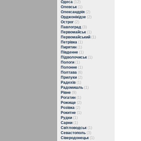
Одеса
(12)
Олевськ
(1)
Олександрія
(2)
Орджонікідзе
(2)
Острог
(2)
Павлоград
(3)
Первомайськ
(1)
Первомайський
(1)
Петрівка
(1)
Пирятин
(1)
Південне
(1)
Підволочиськ
(1)
Пологи
(1)
Полонне
(1)
Полтава
(6)
Прилуки
(2)
Радехів
(1)
Радомишль
(1)
Рівне
(9)
Рогатин
(1)
Рожище
(2)
Розівка
(2)
Рокитне
(1)
Рудки
(1)
Сарни
(1)
Світловодськ
(1)
Севастополь
(3)
Сіверодонецьк
(1)