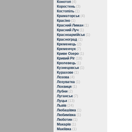
Конотоп
(4)
Коростень
(3)
Костопіль
(1)
Краматорськ
(4)
Красіно
(1)
Красний Лиман
(1)
Красний Луч
(1)
Красноармійськ
(1)
Красноград
(1)
Кременець
(2)
Кременчук
(7)
Криве Озеро
(1)
Кривий Ріг
(18)
Кролевець
(1)
Кузнецовськ
(1)
Курахове
(1)
Лозова
(4)
Лозуватка
(1)
Лохвиця
(1)
Лубни
(2)
Луганськ
(7)
Луцьк
(13)
Львів
(24)
Любашівка
(1)
Любимівка
(1)
Люботин
(1)
Макарів
(1)
Макіївка
(1)