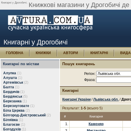
Книгарні у Дрогобичі.
Книжкові магазини у Дрогобичі де
Книгарні у Дрогобичі
ГОЛОВНА
КНИЖКИ
АВТОРИ
КНИГАРНІ
ВИДА
Книгарні по містам
Пошук книгарень
Алупка
(1)
Регіон:
Алушта
(1)
Фраза:
Артемівськ
(2)
Балта
(1)
Книгарні
Бердичів
(1)
Бердянськ
(5)
Книгарні України
/
Львівська обл.
/
Дрог
Березанка
(1)
Березнуговате
(1)
Результат:
1-5
(всього 5)
Біла Церква
(2)
Білгород-Дністровський
(2)
#
Книгарня
Біляївка
(1)
1.
Каменяр
Благоєве
(1)
Богодухів
(1)
2.
Мистецтво