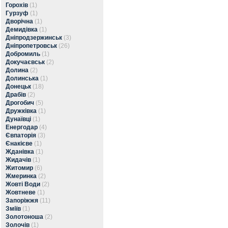
Горохів
(1)
Гурзуф
(1)
Дворічна
(1)
Демидівка
(1)
Дніпродзержинськ
(3)
Дніпропетровськ
(26)
Добромиль
(1)
Докучаєвськ
(2)
Долина
(2)
Долинська
(1)
Донецьк
(18)
Драбів
(2)
Дрогобич
(5)
Дружківка
(1)
Дунаївці
(1)
Енергодар
(4)
Євпаторія
(3)
Єнакієве
(1)
Жданівка
(1)
Жидачів
(1)
Житомир
(6)
Жмеринка
(2)
Жовті Води
(2)
Жовтневе
(1)
Запоріжжя
(11)
Зміїв
(1)
Золотоноша
(2)
Золочів
(1)