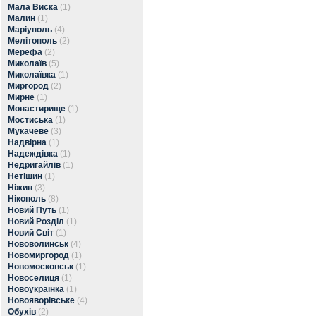
Мала Виска
(1)
Малин
(1)
Маріуполь
(4)
Мелітополь
(2)
Мерефа
(2)
Миколаїв
(5)
Миколаївка
(1)
Миргород
(2)
Мирне
(1)
Монастирище
(1)
Мостиська
(1)
Мукачеве
(3)
Надвірна
(1)
Надеждівка
(1)
Недригайлів
(1)
Нетішин
(1)
Ніжин
(3)
Нікополь
(8)
Новий Путь
(1)
Новий Розділ
(1)
Новий Світ
(1)
Нововолинськ
(4)
Новомиргород
(1)
Новомосковськ
(1)
Новоселиця
(1)
Новоукраїнка
(1)
Новояворівське
(4)
Обухів
(2)