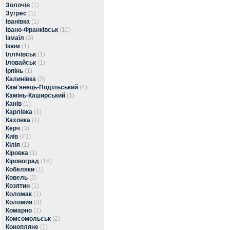
Золочів
(1)
Зугрес
(1)
Іванівка
(1)
Івано-Франківськ
(10)
Ізмаїл
(3)
Ізюм
(1)
Іллічівськ
(1)
Іловайськ
(1)
Ірпінь
(1)
Калинівка
(2)
Кам'янець-Подільський
(4)
Камінь-Каширський
(1)
Канів
(1)
Карлівка
(1)
Каховка
(1)
Керч
(3)
Київ
(73)
Кілія
(1)
Кіровка
(1)
Кіровоград
(16)
Кобеляки
(1)
Ковель
(3)
Козятин
(1)
Коломак
(1)
Коломия
(3)
Комарно
(1)
Комсомольськ
(2)
Конопляне
(1)