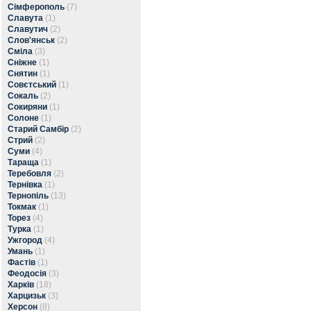
Сімферополь
(7)
Славута
(1)
Славутич
(2)
Слов'янськ
(2)
Сміла
(3)
Сніжне
(1)
Снятин
(1)
Совєтський
(1)
Сокаль
(2)
Сокиряни
(1)
Солоне
(1)
Старий Самбір
(2)
Стрий
(2)
Суми
(4)
Тараща
(1)
Теребовля
(2)
Тернівка
(1)
Тернопіль
(13)
Токмак
(1)
Торез
(4)
Турка
(1)
Ужгород
(4)
Умань
(1)
Фастів
(1)
Феодосія
(3)
Харків
(18)
Харцизьк
(3)
Херсон
(8)