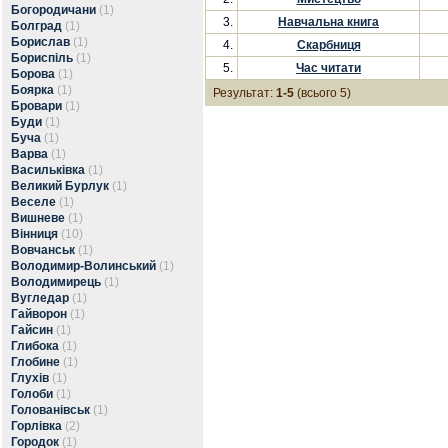
Богородичани
(1)
3.
Навчальна книга
Болград
(1)
Борислав
(1)
4.
Скарбниця
Бориспіль
(1)
5.
Час читати
Борова
(1)
Боярка
(1)
Результат:
1-5
(всього 5)
Бровари
(1)
Буди
(1)
Буча
(1)
Варва
(1)
Васильківка
(1)
Великий Бурлук
(1)
Веселе
(1)
Вишневе
(1)
Вінниця
(10)
Вовчанськ
(1)
Володимир-Волинський
(1)
Володимирець
(1)
Вугледар
(1)
Гайворон
(1)
Гайсин
(1)
Глибока
(1)
Глобине
(1)
Глухів
(1)
Голоби
(1)
Голованівськ
(1)
Горлівка
(2)
Городок
(1)