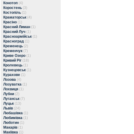
Конотоп
(4)
Коростень
(3)
Костопіль
(1)
Краматорськ
(4)
Красіно
(1)
Красний Лиман
(1)
Красний Луч
(1)
Красноармійськ
(1)
Красноград
(1)
Кременець
(2)
Кременчук
(7)
Криве Озеро
(1)
Кривий Ріг
(18)
Кролевець
(1)
Кузнецовськ
(1)
Курахове
(1)
Лозова
(4)
Лозуватка
(1)
Лохвиця
(1)
Лубни
(2)
Луганськ
(7)
Луцьк
(13)
Львів
(24)
Любашівка
(1)
Любимівка
(1)
Люботин
(1)
Макарів
(1)
Макіївка
(1)