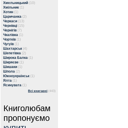
Хмельницький
(10)
Хмільник
(1)
Хотин
(1)
Царичанка
(2)
Черкаси
(13)
Чернівці
(15)
Чернігів
(7)
Чкалівка
(1)
Чортків
(1)
Чугуїв
(1)
Шахтарськ
(4)
Шепетівка
(2)
Широка Балка
(1)
Ширяєве
(1)
Шишаки
(1)
Шпола
(2)
Южноукраїнськ
(1)
Ялта
(1)
Ясинувата
(1)
Всі книгарні
(443)
Книголюбам
пропонуємо
купить