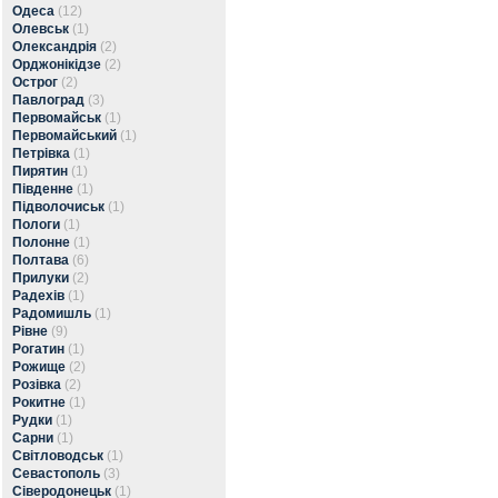
Одеса
(12)
Олевськ
(1)
Олександрія
(2)
Орджонікідзе
(2)
Острог
(2)
Павлоград
(3)
Первомайськ
(1)
Первомайський
(1)
Петрівка
(1)
Пирятин
(1)
Південне
(1)
Підволочиськ
(1)
Пологи
(1)
Полонне
(1)
Полтава
(6)
Прилуки
(2)
Радехів
(1)
Радомишль
(1)
Рівне
(9)
Рогатин
(1)
Рожище
(2)
Розівка
(2)
Рокитне
(1)
Рудки
(1)
Сарни
(1)
Світловодськ
(1)
Севастополь
(3)
Сіверодонецьк
(1)