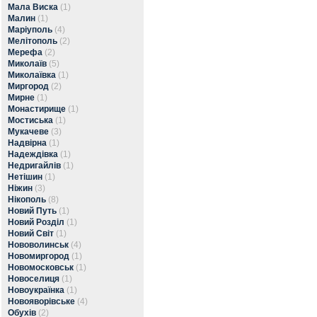
Мала Виска
(1)
Малин
(1)
Маріуполь
(4)
Мелітополь
(2)
Мерефа
(2)
Миколаїв
(5)
Миколаївка
(1)
Миргород
(2)
Мирне
(1)
Монастирище
(1)
Мостиська
(1)
Мукачеве
(3)
Надвірна
(1)
Надеждівка
(1)
Недригайлів
(1)
Нетішин
(1)
Ніжин
(3)
Нікополь
(8)
Новий Путь
(1)
Новий Розділ
(1)
Новий Світ
(1)
Нововолинськ
(4)
Новомиргород
(1)
Новомосковськ
(1)
Новоселиця
(1)
Новоукраїнка
(1)
Новояворівське
(4)
Обухів
(2)