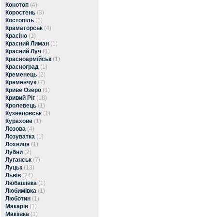
Конотоп
(4)
Коростень
(3)
Костопіль
(1)
Краматорськ
(4)
Красіно
(1)
Красний Лиман
(1)
Красний Луч
(1)
Красноармійськ
(1)
Красноград
(1)
Кременець
(2)
Кременчук
(7)
Криве Озеро
(1)
Кривий Ріг
(18)
Кролевець
(1)
Кузнецовськ
(1)
Курахове
(1)
Лозова
(4)
Лозуватка
(1)
Лохвиця
(1)
Лубни
(2)
Луганськ
(7)
Луцьк
(13)
Львів
(24)
Любашівка
(1)
Любимівка
(1)
Люботин
(1)
Макарів
(1)
Макіївка
(1)