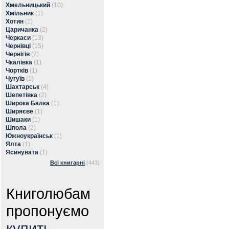
Хмельницький
(10)
Хмільник
(1)
Хотин
(1)
Царичанка
(2)
Черкаси
(13)
Чернівці
(15)
Чернігів
(7)
Чкалівка
(1)
Чортків
(1)
Чугуїв
(1)
Шахтарськ
(4)
Шепетівка
(2)
Широка Балка
(1)
Ширяєве
(1)
Шишаки
(1)
Шпола
(2)
Южноукраїнськ
(1)
Ялта
(1)
Ясинувата
(1)
Всі книгарні
(443)
Книголюбам
пропонуємо
купить