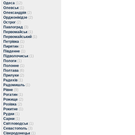
Одеса
(12)
Олевськ
(1)
Олександрія
(2)
Орджонікідзе
(2)
Острог
(2)
Павлоград
(3)
Первомайськ
(1)
Первомайський
(1)
Петрівка
(1)
Пирятин
(1)
Південне
(1)
Підволочиськ
(1)
Пологи
(1)
Полонне
(1)
Полтава
(6)
Прилуки
(2)
Радехів
(1)
Радомишль
(1)
Рівне
(9)
Рогатин
(1)
Рожище
(2)
Розівка
(2)
Рокитне
(1)
Рудки
(1)
Сарни
(1)
Світловодськ
(1)
Севастополь
(3)
Сіверодонецьк
(1)