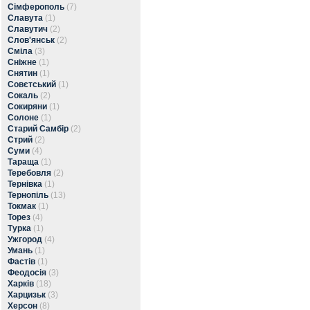
Сімферополь
(7)
Славута
(1)
Славутич
(2)
Слов'янськ
(2)
Сміла
(3)
Сніжне
(1)
Снятин
(1)
Совєтський
(1)
Сокаль
(2)
Сокиряни
(1)
Солоне
(1)
Старий Самбір
(2)
Стрий
(2)
Суми
(4)
Тараща
(1)
Теребовля
(2)
Тернівка
(1)
Тернопіль
(13)
Токмак
(1)
Торез
(4)
Турка
(1)
Ужгород
(4)
Умань
(1)
Фастів
(1)
Феодосія
(3)
Харків
(18)
Харцизьк
(3)
Херсон
(8)