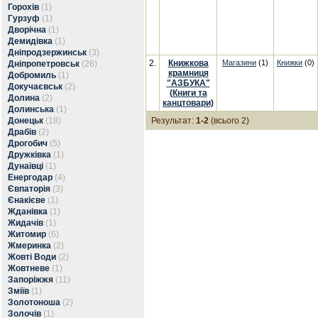
Горохів
(1)
Гурзуф
(1)
Дворічна
(1)
Демидівка
(1)
Дніпродзержинськ
(3)
2.
Книжкова
Магазини
(1)
Книжки
(0)
Дніпропетровськ
(26)
крамниця
Добромиль
(1)
"АЗБУКА"
Докучаєвськ
(2)
(Книги та
Долина
(2)
канцтовари)
Долинська
(1)
Донецьк
(18)
Результат:
1-2
(всього 2)
Драбів
(2)
Дрогобич
(5)
Дружківка
(1)
Дунаївці
(1)
Енергодар
(4)
Євпаторія
(3)
Єнакієве
(1)
Жданівка
(1)
Жидачів
(1)
Житомир
(6)
Жмеринка
(2)
Жовті Води
(2)
Жовтневе
(1)
Запоріжжя
(11)
Зміїв
(1)
Золотоноша
(2)
Золочів
(1)