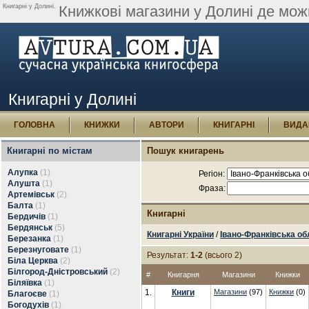
Книгарні у Долині.
Книжкові магазини у Долині де мож
Книгарні у Долині
ГОЛОВНА
КНИЖКИ
АВТОРИ
КНИГАРНІ
ВИДА
Книгарні по містам
Пошук книгарень
Алупка
(1)
Регіон:
Алушта
(1)
Фраза:
Артемівськ
(2)
Балта
(1)
Книгарні
Бердичів
(1)
Бердянськ
(5)
Книгарні України
/
Івано-Франківська об
Березанка
(1)
Березнуговате
(1)
Результат:
1-2
(всього 2)
Біла Церква
(2)
Білгород-Дністровський
(2)
#
Книгарня
Магазини
Книжки
Біляївка
(1)
1.
Книги
Магазини
(97)
Книжки
(0)
Благоєве
(1)
Богодухів
(1)