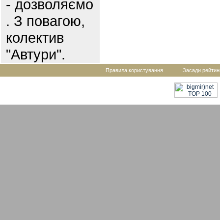
- дозволяємо
. З повагою,
колектив
"Автури".
Правила користування
Засади рейтин