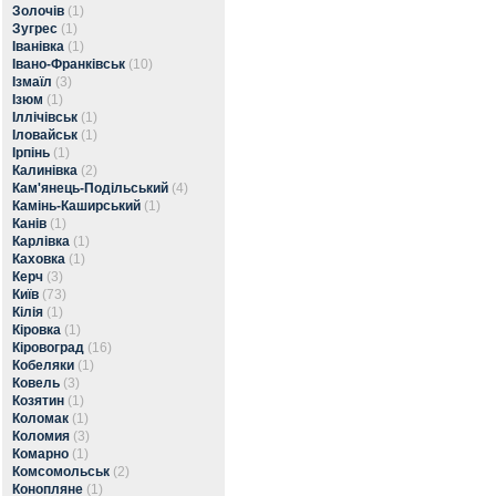
Золочів
(1)
Зугрес
(1)
Іванівка
(1)
Івано-Франківськ
(10)
Ізмаїл
(3)
Ізюм
(1)
Іллічівськ
(1)
Іловайськ
(1)
Ірпінь
(1)
Калинівка
(2)
Кам'янець-Подільський
(4)
Камінь-Каширський
(1)
Канів
(1)
Карлівка
(1)
Каховка
(1)
Керч
(3)
Київ
(73)
Кілія
(1)
Кіровка
(1)
Кіровоград
(16)
Кобеляки
(1)
Ковель
(3)
Козятин
(1)
Коломак
(1)
Коломия
(3)
Комарно
(1)
Комсомольськ
(2)
Конопляне
(1)