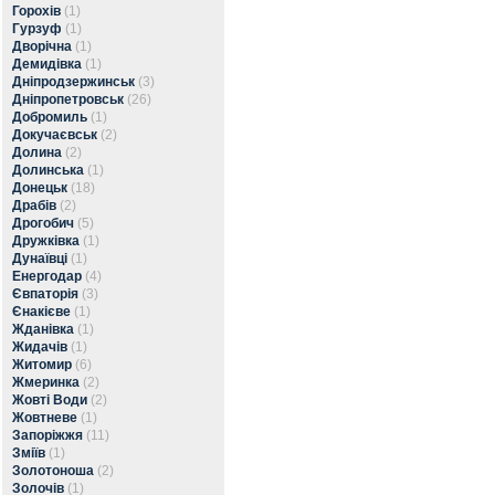
Горохів
(1)
Гурзуф
(1)
Дворічна
(1)
Демидівка
(1)
Дніпродзержинськ
(3)
Дніпропетровськ
(26)
Добромиль
(1)
Докучаєвськ
(2)
Долина
(2)
Долинська
(1)
Донецьк
(18)
Драбів
(2)
Дрогобич
(5)
Дружківка
(1)
Дунаївці
(1)
Енергодар
(4)
Євпаторія
(3)
Єнакієве
(1)
Жданівка
(1)
Жидачів
(1)
Житомир
(6)
Жмеринка
(2)
Жовті Води
(2)
Жовтневе
(1)
Запоріжжя
(11)
Зміїв
(1)
Золотоноша
(2)
Золочів
(1)