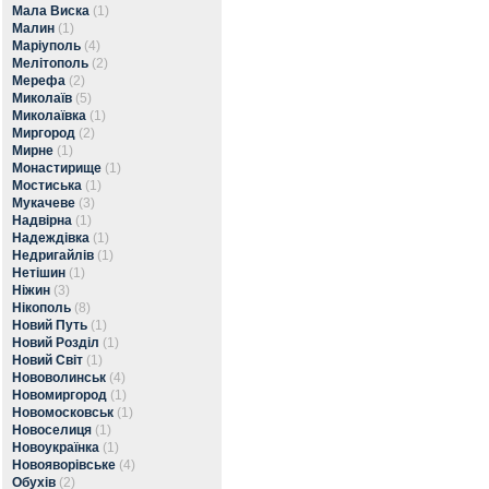
Мала Виска
(1)
Малин
(1)
Маріуполь
(4)
Мелітополь
(2)
Мерефа
(2)
Миколаїв
(5)
Миколаївка
(1)
Миргород
(2)
Мирне
(1)
Монастирище
(1)
Мостиська
(1)
Мукачеве
(3)
Надвірна
(1)
Надеждівка
(1)
Недригайлів
(1)
Нетішин
(1)
Ніжин
(3)
Нікополь
(8)
Новий Путь
(1)
Новий Розділ
(1)
Новий Світ
(1)
Нововолинськ
(4)
Новомиргород
(1)
Новомосковськ
(1)
Новоселиця
(1)
Новоукраїнка
(1)
Новояворівське
(4)
Обухів
(2)