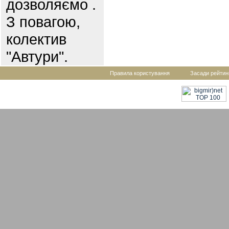
дозволяємо .
З повагою,
колектив
"Автури".
Правила користування
Засади рейтин