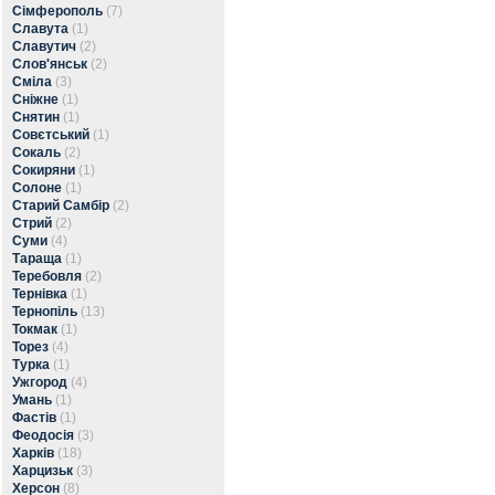
Сімферополь
(7)
Славута
(1)
Славутич
(2)
Слов'янськ
(2)
Сміла
(3)
Сніжне
(1)
Снятин
(1)
Совєтський
(1)
Сокаль
(2)
Сокиряни
(1)
Солоне
(1)
Старий Самбір
(2)
Стрий
(2)
Суми
(4)
Тараща
(1)
Теребовля
(2)
Тернівка
(1)
Тернопіль
(13)
Токмак
(1)
Торез
(4)
Турка
(1)
Ужгород
(4)
Умань
(1)
Фастів
(1)
Феодосія
(3)
Харків
(18)
Харцизьк
(3)
Херсон
(8)