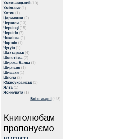
Хмельницький
(10)
Хмільник
(1)
Хотин
(1)
Царичанка
(2)
Черкаси
(13)
Чернівці
(15)
Чернігів
(7)
Чкалівка
(1)
Чортків
(1)
Чугуїв
(1)
Шахтарськ
(4)
Шепетівка
(2)
Широка Балка
(1)
Ширяєве
(1)
Шишаки
(1)
Шпола
(2)
Южноукраїнськ
(1)
Ялта
(1)
Ясинувата
(1)
Всі книгарні
(443)
Книголюбам
пропонуємо
купить