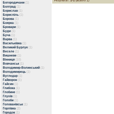
Результат:
1-1
(всього 1)
Богородичани
(1)
Болград
(1)
Борислав
(1)
Бориспіль
(1)
Борова
(1)
Боярка
(1)
Бровари
(1)
Буди
(1)
Буча
(1)
Варва
(1)
Васильківка
(1)
Великий Бурлук
(1)
Веселе
(1)
Вишневе
(1)
Вінниця
(10)
Вовчанськ
(1)
Володимир-Волинський
(1)
Володимирець
(1)
Вугледар
(1)
Гайворон
(1)
Гайсин
(1)
Глибока
(1)
Глобине
(1)
Глухів
(1)
Голоби
(1)
Голованівськ
(1)
Горлівка
(2)
Городок
(1)