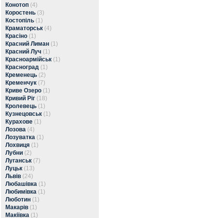
Конотоп
(4)
Коростень
(3)
Костопіль
(1)
Краматорськ
(4)
Красіно
(1)
Красний Лиман
(1)
Красний Луч
(1)
Красноармійськ
(1)
Красноград
(1)
Кременець
(2)
Кременчук
(7)
Криве Озеро
(1)
Кривий Ріг
(18)
Кролевець
(1)
Кузнецовськ
(1)
Курахове
(1)
Лозова
(4)
Лозуватка
(1)
Лохвиця
(1)
Лубни
(2)
Луганськ
(7)
Луцьк
(13)
Львів
(24)
Любашівка
(1)
Любимівка
(1)
Люботин
(1)
Макарів
(1)
Макіївка
(1)