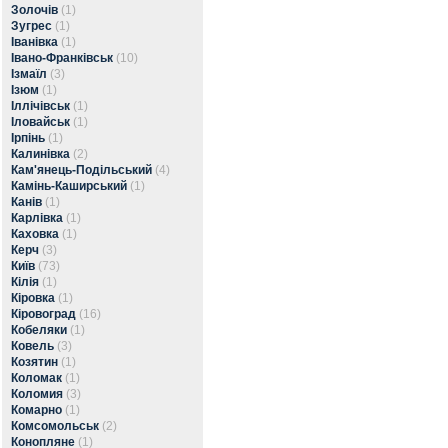
Золочів
(1)
Зугрес
(1)
Іванівка
(1)
Івано-Франківськ
(10)
Ізмаїл
(3)
Ізюм
(1)
Іллічівськ
(1)
Іловайськ
(1)
Ірпінь
(1)
Калинівка
(2)
Кам'янець-Подільський
(4)
Камінь-Каширський
(1)
Канів
(1)
Карлівка
(1)
Каховка
(1)
Керч
(3)
Київ
(73)
Кілія
(1)
Кіровка
(1)
Кіровоград
(16)
Кобеляки
(1)
Ковель
(3)
Козятин
(1)
Коломак
(1)
Коломия
(3)
Комарно
(1)
Комсомольськ
(2)
Конопляне
(1)