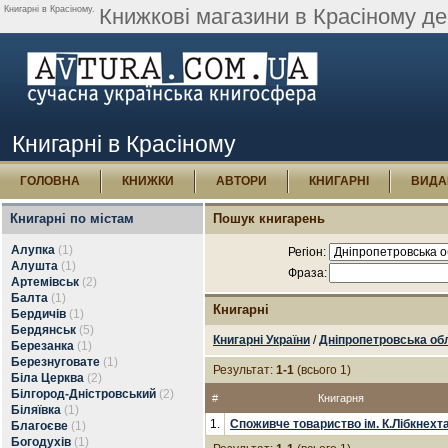
Книгарні в Красіному.
Книжкові магазини в Красіному де
Книгарні в Красіному
ГОЛОВНА
КНИЖКИ
АВТОРИ
КНИГАРНІ
ВИДА
Книгарні по містам
Пошук книгарень
Алупка
(1)
Регіон:
Алушта
(1)
Фраза:
Артемівськ
(2)
Балта
(1)
Книгарні
Бердичів
(1)
Бердянськ
(5)
Книгарні України
/
Дніпропетровська об
Березанка
(1)
Березнуговате
(1)
Результат:
1-1
(всього 1)
Біла Церква
(2)
Білгород-Дністровський
(2)
#
Книгарня
Біляївка
(1)
1.
Споживче товариство ім. К.Лібкнехт
Благоєве
(1)
Богодухів
(1)