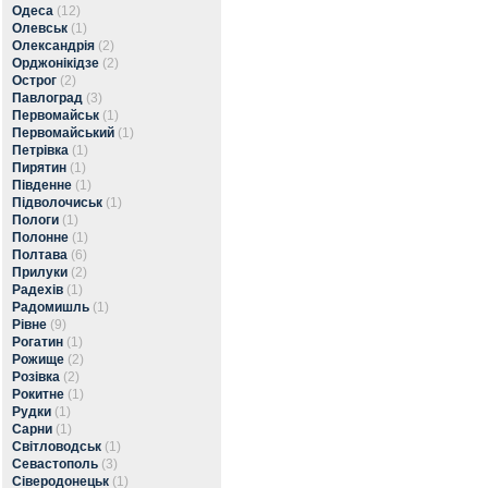
Одеса
(12)
Олевськ
(1)
Олександрія
(2)
Орджонікідзе
(2)
Острог
(2)
Павлоград
(3)
Первомайськ
(1)
Первомайський
(1)
Петрівка
(1)
Пирятин
(1)
Південне
(1)
Підволочиськ
(1)
Пологи
(1)
Полонне
(1)
Полтава
(6)
Прилуки
(2)
Радехів
(1)
Радомишль
(1)
Рівне
(9)
Рогатин
(1)
Рожище
(2)
Розівка
(2)
Рокитне
(1)
Рудки
(1)
Сарни
(1)
Світловодськ
(1)
Севастополь
(3)
Сіверодонецьк
(1)