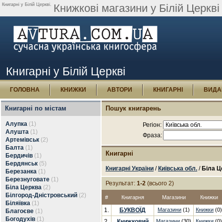
Книгарні у Білій Церкві.
Книжкові магазини у Білій Церкві
Книгарні у Білій Церкві
ГОЛОВНА
КНИЖКИ
АВТОРИ
КНИГАРНІ
ВИДА
Книгарні по містам
Пошук книгарень
Алупка
(1)
Регіон:
Алушта
(1)
Фраза:
Артемівськ
(2)
Балта
(1)
Книгарні
Бердичів
(1)
Бердянськ
(5)
Книгарні України
/
Київська обл.
/
Біла Ц
Березанка
(1)
Березнуговате
(1)
Результат:
1-2
(всього 2)
Біла Церква
(2)
Білгород-Дністровський
(2)
#
Книгарня
Магазини
Книжки
Біляївка
(1)
1.
БУКВОЇД
Магазини
(1)
Книжки
(0)
Благоєве
(1)
Богодухів
(1)
2.
Книжковий
Магазини
(30)
Книжки
(0)