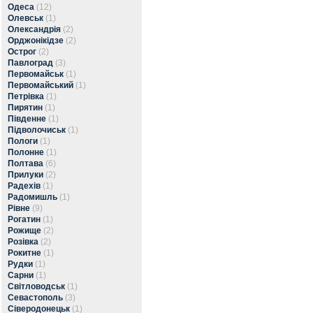
Одеса
(12)
Олевськ
(1)
Олександрія
(2)
Орджонікідзе
(2)
Острог
(2)
Павлоград
(3)
Первомайськ
(1)
Первомайський
(1)
Петрівка
(1)
Пирятин
(1)
Південне
(1)
Підволочиськ
(1)
Пологи
(1)
Полонне
(1)
Полтава
(6)
Прилуки
(2)
Радехів
(1)
Радомишль
(1)
Рівне
(9)
Рогатин
(1)
Рожище
(2)
Розівка
(2)
Рокитне
(1)
Рудки
(1)
Сарни
(1)
Світловодськ
(1)
Севастополь
(3)
Сіверодонецьк
(1)