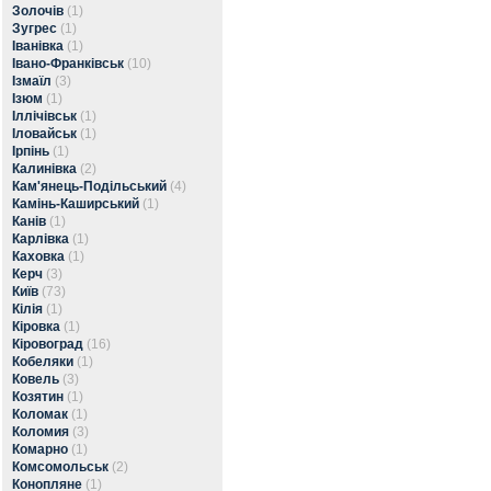
Золочів
(1)
Зугрес
(1)
Іванівка
(1)
Івано-Франківськ
(10)
Ізмаїл
(3)
Ізюм
(1)
Іллічівськ
(1)
Іловайськ
(1)
Ірпінь
(1)
Калинівка
(2)
Кам'янець-Подільський
(4)
Камінь-Каширський
(1)
Канів
(1)
Карлівка
(1)
Каховка
(1)
Керч
(3)
Київ
(73)
Кілія
(1)
Кіровка
(1)
Кіровоград
(16)
Кобеляки
(1)
Ковель
(3)
Козятин
(1)
Коломак
(1)
Коломия
(3)
Комарно
(1)
Комсомольськ
(2)
Конопляне
(1)