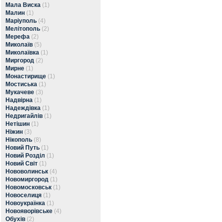
Мала Виска
(1)
Малин
(1)
Маріуполь
(4)
Мелітополь
(2)
Мерефа
(2)
Миколаїв
(5)
Миколаївка
(1)
Миргород
(2)
Мирне
(1)
Монастирище
(1)
Мостиська
(1)
Мукачеве
(3)
Надвірна
(1)
Надеждівка
(1)
Недригайлів
(1)
Нетішин
(1)
Ніжин
(3)
Нікополь
(8)
Новий Путь
(1)
Новий Розділ
(1)
Новий Світ
(1)
Нововолинськ
(4)
Новомиргород
(1)
Новомосковськ
(1)
Новоселиця
(1)
Новоукраїнка
(1)
Новояворівське
(4)
Обухів
(2)