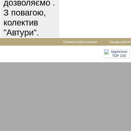
дозволяємо .
З повагою,
колектив
"Автури".
Правила користування
Засади рейтин