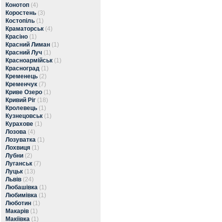
Конотоп
(4)
Коростень
(3)
Костопіль
(1)
Краматорськ
(4)
Красіно
(1)
Красний Лиман
(1)
Красний Луч
(1)
Красноармійськ
(1)
Красноград
(1)
Кременець
(2)
Кременчук
(7)
Криве Озеро
(1)
Кривий Ріг
(18)
Кролевець
(1)
Кузнецовськ
(1)
Курахове
(1)
Лозова
(4)
Лозуватка
(1)
Лохвиця
(1)
Лубни
(2)
Луганськ
(7)
Луцьк
(13)
Львів
(24)
Любашівка
(1)
Любимівка
(1)
Люботин
(1)
Макарів
(1)
Макіївка
(1)