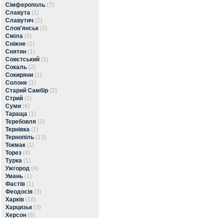
Сімферополь
(7)
Славута
(1)
Славутич
(2)
Слов'янськ
(2)
Сміла
(3)
Сніжне
(1)
Снятин
(1)
Совєтський
(1)
Сокаль
(2)
Сокиряни
(1)
Солоне
(1)
Старий Самбір
(2)
Стрий
(2)
Суми
(4)
Тараща
(1)
Теребовля
(2)
Тернівка
(1)
Тернопіль
(13)
Токмак
(1)
Торез
(4)
Турка
(1)
Ужгород
(4)
Умань
(1)
Фастів
(1)
Феодосія
(3)
Харків
(18)
Харцизьк
(3)
Херсон
(8)