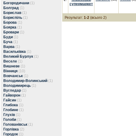
Богородичани
(1)
супермаркет
Болград
(1)
Борислав
(1)
Бориспіль
(1)
Результат:
1-2
(всього 2)
Борова
(1)
Боярка
(1)
Бровари
(1)
Буди
(1)
Буча
(1)
Варва
(1)
Васильківка
(1)
Великий Бурлук
(1)
Веселе
(1)
Вишневе
(1)
Вінниця
(10)
Вовчанськ
(1)
Володимир-Волинський
(1)
Володимирець
(1)
Вугледар
(1)
Гайворон
(1)
Гайсин
(1)
Глибока
(1)
Глобине
(1)
Глухів
(1)
Голоби
(1)
Голованівськ
(1)
Горлівка
(2)
Городок
(1)