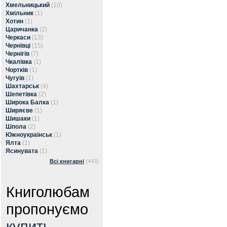
Хмельницький
(10)
Хмільник
(1)
Хотин
(1)
Царичанка
(2)
Черкаси
(13)
Чернівці
(15)
Чернігів
(7)
Чкалівка
(1)
Чортків
(1)
Чугуїв
(1)
Шахтарськ
(4)
Шепетівка
(2)
Широка Балка
(1)
Ширяєве
(1)
Шишаки
(1)
Шпола
(2)
Южноукраїнськ
(1)
Ялта
(1)
Ясинувата
(1)
Всі книгарні
(443)
Книголюбам
пропонуємо
купить