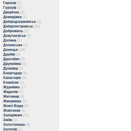
Горохів
(1)
Гурзуф
(1)
Дворічна
(1)
Демидівка
(1)
Дніпродзержинськ
(3)
Дніпропетровськ
(26)
Добромиль
(1)
Докучаєвськ
(2)
Долина
(2)
Долинська
(1)
Донецьк
(18)
Драбів
(2)
Дрогобич
(5)
Дружківка
(1)
Дунаївці
(1)
Енергодар
(4)
Євпаторія
(3)
Єнакієве
(1)
Жданівка
(1)
Жидачів
(1)
Житомир
(6)
Жмеринка
(2)
Жовті Води
(2)
Жовтневе
(1)
Запоріжжя
(11)
Зміїв
(1)
Золотоноша
(2)
Золочів
(1)