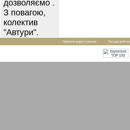
дозволяємо .
З повагою,
колектив
"Автури".
Правила користування
Засади рейтин