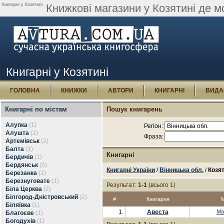
Книгарні у Козятині.
Книжкові магазини у Козятині де м
Книгарні у Козятині
ГОЛОВНА
КНИЖКИ
АВТОРИ
КНИГАРНІ
ВИДА
Книгарні по містам
Пошук книгарень
Алупка
(1)
Регіон:
Алушта
(1)
Фраза:
Артемівськ
(2)
Балта
(1)
Книгарні
Бердичів
(1)
Бердянськ
(5)
Книгарні України
/
Вінницька обл.
/
Козя
Березанка
(1)
Березнуговате
(1)
Результат:
1-1
(всього 1)
Біла Церква
(2)
Білгород-Дністровський
(2)
#
Книгарня
М
Біляївка
(1)
1.
Авеста
Ма
Благоєве
(1)
Богодухів
(1)