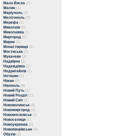
Мала Виска
(1)
Малин
(1)
Маріуполь
(4)
Мелітополь
(2)
Мерефа
(2)
Миколаїв
(5)
Миколаївка
(1)
Миргород
(2)
Мирне
(1)
Монастирище
(1)
Мостиська
(1)
Мукачеве
(3)
Надвірна
(1)
Надеждівка
(1)
Недригайлів
(1)
Нетішин
(1)
Ніжин
(3)
Нікополь
(8)
Новий Путь
(1)
Новий Розділ
(1)
Новий Світ
(1)
Нововолинськ
(4)
Новомиргород
(1)
Новомосковськ
(1)
Новоселиця
(1)
Новоукраїнка
(1)
Новояворівське
(4)
Обухів
(2)