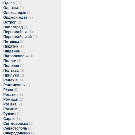
Одеса
(12)
Олевськ
(1)
Олександрія
(2)
Орджонікідзе
(2)
Острог
(2)
Павлоград
(3)
Первомайськ
(1)
Первомайський
(1)
Петрівка
(1)
Пирятин
(1)
Південне
(1)
Підволочиськ
(1)
Пологи
(1)
Полонне
(1)
Полтава
(6)
Прилуки
(2)
Радехів
(1)
Радомишль
(1)
Рівне
(9)
Рогатин
(1)
Рожище
(2)
Розівка
(2)
Рокитне
(1)
Рудки
(1)
Сарни
(1)
Світловодськ
(1)
Севастополь
(3)
Сіверодонецьк
(1)