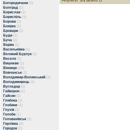
Результат:
1-1
(всього 1)
Богородичани
(1)
Болград
(1)
Борислав
(1)
Бориспіль
(1)
Борова
(1)
Боярка
(1)
Бровари
(1)
Буди
(1)
Буча
(1)
Варва
(1)
Васильківка
(1)
Великий Бурлук
(1)
Веселе
(1)
Вишневе
(1)
Вінниця
(10)
Вовчанськ
(1)
Володимир-Волинський
(1)
Володимирець
(1)
Вугледар
(1)
Гайворон
(1)
Гайсин
(1)
Глибока
(1)
Глобине
(1)
Глухів
(1)
Голоби
(1)
Голованівськ
(1)
Горлівка
(2)
Городок
(1)