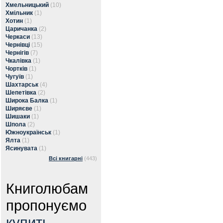
Хмельницький
(10)
Хмільник
(1)
Хотин
(1)
Царичанка
(2)
Черкаси
(13)
Чернівці
(15)
Чернігів
(7)
Чкалівка
(1)
Чортків
(1)
Чугуїв
(1)
Шахтарськ
(4)
Шепетівка
(2)
Широка Балка
(1)
Ширяєве
(1)
Шишаки
(1)
Шпола
(2)
Южноукраїнськ
(1)
Ялта
(1)
Ясинувата
(1)
Всі книгарні
(443)
Книголюбам
пропонуємо
купить