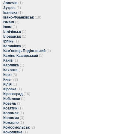
Золочів
(1)
Зугрес
(1)
Іванівка
(1)
Івано-Франківськ
(10)
Ізмаїл
(3)
Ізюм
(1)
Іллічівськ
(1)
Іловайськ
(1)
Ірпінь
(1)
Калинівка
(2)
Кам'янець-Подільський
(4)
Камінь-Каширський
(1)
Канів
(1)
Карлівка
(1)
Каховка
(1)
Керч
(3)
Київ
(73)
Кілія
(1)
Кіровка
(1)
Кіровоград
(16)
Кобеляки
(1)
Ковель
(3)
Козятин
(1)
Коломак
(1)
Коломия
(3)
Комарно
(1)
Комсомольськ
(2)
Конопляне
(1)