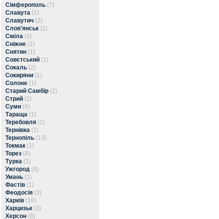
Сімферополь
(7)
Славута
(1)
Славутич
(2)
Слов'янськ
(2)
Сміла
(3)
Сніжне
(1)
Снятин
(1)
Совєтський
(1)
Сокаль
(2)
Сокиряни
(1)
Солоне
(1)
Старий Самбір
(2)
Стрий
(2)
Суми
(4)
Тараща
(1)
Теребовля
(2)
Тернівка
(1)
Тернопіль
(13)
Токмак
(1)
Торез
(4)
Турка
(1)
Ужгород
(4)
Умань
(1)
Фастів
(1)
Феодосія
(3)
Харків
(18)
Харцизьк
(3)
Херсон
(8)