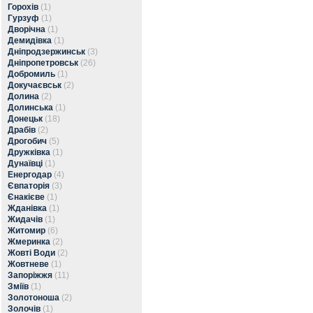
Горохів
(1)
Гурзуф
(1)
Дворічна
(1)
Демидівка
(1)
Дніпродзержинськ
(3)
Дніпропетровськ
(26)
Добромиль
(1)
Докучаєвськ
(2)
Долина
(2)
Долинська
(1)
Донецьк
(18)
Драбів
(2)
Дрогобич
(5)
Дружківка
(1)
Дунаївці
(1)
Енергодар
(4)
Євпаторія
(3)
Єнакієве
(1)
Жданівка
(1)
Жидачів
(1)
Житомир
(6)
Жмеринка
(2)
Жовті Води
(2)
Жовтневе
(1)
Запоріжжя
(11)
Зміїв
(1)
Золотоноша
(2)
Золочів
(1)