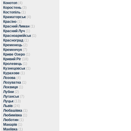
Конотоп
(4)
Коростень
(3)
Костопіль
(1)
Краматорськ
(4)
Красіно
(1)
Красний Лиман
(1)
Красний Луч
(1)
Красноармійськ
(1)
Красноград
(1)
Кременець
(2)
Кременчук
(7)
Криве Озеро
(1)
Кривий Ріг
(18)
Кролевець
(1)
Кузнецовськ
(1)
Курахове
(1)
Лозова
(4)
Лозуватка
(1)
Лохвиця
(1)
Лубни
(2)
Луганськ
(7)
Луцьк
(13)
Львів
(24)
Любашівка
(1)
Любимівка
(1)
Люботин
(1)
Макарів
(1)
Макіївка
(1)