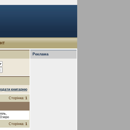
УНТ
Реклама
одати книгарню
Сторінка:
1
піль,
 Озеро
Сторінка:
1