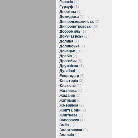
Горохів
(1)
Гурзуф
(1)
Дворічна
(1)
Демидівка
(1)
Дніпродзержинськ
(3)
Дніпропетровськ
(26)
Добромиль
(1)
Докучаєвськ
(2)
Долина
(2)
Долинська
(1)
Донецьк
(18)
Драбів
(2)
Дрогобич
(5)
Дружківка
(1)
Дунаївці
(1)
Енергодар
(4)
Євпаторія
(3)
Єнакієве
(1)
Жданівка
(1)
Жидачів
(1)
Житомир
(6)
Жмеринка
(2)
Жовті Води
(2)
Жовтневе
(1)
Запоріжжя
(11)
Зміїв
(1)
Золотоноша
(2)
Золочів
(1)