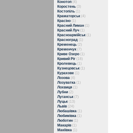
Конотоп
(4)
Коростень
(3)
Костопіль
(1)
Краматорськ
(4)
Красіно
(1)
Красний Лиман
(1)
Красний Луч
(1)
Красноармійськ
(1)
Красноград
(1)
Кременець
(2)
Кременчук
(7)
Криве Озеро
(1)
Кривий Ріг
(18)
Кролевець
(1)
Кузнецовськ
(1)
Курахове
(1)
Лозова
(4)
Лозуватка
(1)
Лохвиця
(1)
Лубни
(2)
Луганськ
(7)
Луцьк
(13)
Львів
(24)
Любашівка
(1)
Любимівка
(1)
Люботин
(1)
Макарів
(1)
Макіївка
(1)