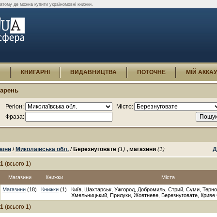
ватому де можна купити україномовні книжки.
И
КНИГАРНІ
ВИДАВНИЦТВА
ПОТОЧНЕ
МІЙ АККА
гарень
Регіон:
Місто:
Фраза:
аїни
/
Миколаївська обл.
/
Березнуговате
(1)
, магазини
(1)
Д
-1
(всього 1)
Магазини
Книжки
Міста
Магазини
(18)
Книжки
(1)
Київ, Шахтарськ, Ужгород, Добромиль, Стрий, Суми, Терно
Хмельницький, Прилуки, Жовтневе, Березнуговате, Криве
-1
(всього 1)