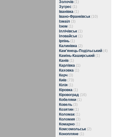
Золочів
(1)
Зугрес
(1)
Іванівка
(1)
Івано-Франківськ
(10)
Ізмаїл
(3)
Ізюм
(1)
Іллічівськ
(1)
Іловайськ
(1)
Ірпінь
(1)
Калинівка
(2)
Кам'янець-Подільський
(4)
Камінь-Каширський
(1)
Канів
(1)
Карлівка
(1)
Каховка
(1)
Керч
(3)
Київ
(73)
Кілія
(1)
Кіровка
(1)
Кіровоград
(16)
Кобеляки
(1)
Ковель
(3)
Козятин
(1)
Коломак
(1)
Коломия
(3)
Комарно
(1)
Комсомольськ
(2)
Конопляне
(1)