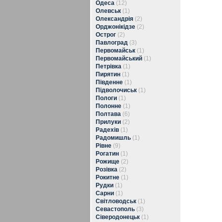
Одеса
(12)
Олевськ
(1)
Олександрія
(2)
Орджонікідзе
(2)
Острог
(2)
Павлоград
(3)
Первомайськ
(1)
Первомайський
(1)
Петрівка
(1)
Пирятин
(1)
Південне
(1)
Підволочиськ
(1)
Пологи
(1)
Полонне
(1)
Полтава
(6)
Прилуки
(2)
Радехів
(1)
Радомишль
(1)
Рівне
(9)
Рогатин
(1)
Рожище
(2)
Розівка
(2)
Рокитне
(1)
Рудки
(1)
Сарни
(1)
Світловодськ
(1)
Севастополь
(3)
Сіверодонецьк
(1)