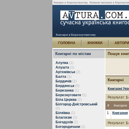
Книгарні в Березнуговатому.
Книжкові магазини в Березнуго
Книгарні в Березнуговатому
ГОЛОВНА
КНИЖКИ
АВТОР
Книгарні по містам
Пошук кни
Алупка
(1)
Алушта
(1)
Артемівськ
(2)
Балта
(1)
Книгарні
Бердичів
(1)
Бердянськ
(5)
Книгарні Укр
Березанка
(1)
Березнуговате
(1)
Результат:
1
Біла Церква
(2)
Білгород-Дністровський
#
Книгарня
(2)
Біляївка
(1)
1.
Книгарня
Благоєве
(1)
Богодухів
(1)
Результат:
1
Богородичани
(1)