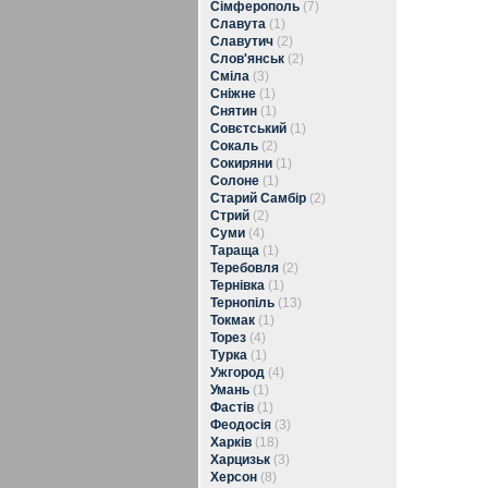
Сімферополь
(7)
Славута
(1)
Славутич
(2)
Слов'янськ
(2)
Сміла
(3)
Сніжне
(1)
Снятин
(1)
Совєтський
(1)
Сокаль
(2)
Сокиряни
(1)
Солоне
(1)
Старий Самбір
(2)
Стрий
(2)
Суми
(4)
Тараща
(1)
Теребовля
(2)
Тернівка
(1)
Тернопіль
(13)
Токмак
(1)
Торез
(4)
Турка
(1)
Ужгород
(4)
Умань
(1)
Фастів
(1)
Феодосія
(3)
Харків
(18)
Харцизьк
(3)
Херсон
(8)