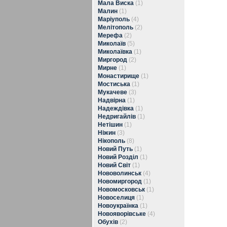
Мала Виска
(1)
Малин
(1)
Маріуполь
(4)
Мелітополь
(2)
Мерефа
(2)
Миколаїв
(5)
Миколаївка
(1)
Миргород
(2)
Мирне
(1)
Монастирище
(1)
Мостиська
(1)
Мукачеве
(3)
Надвірна
(1)
Надеждівка
(1)
Недригайлів
(1)
Нетішин
(1)
Ніжин
(3)
Нікополь
(8)
Новий Путь
(1)
Новий Розділ
(1)
Новий Світ
(1)
Нововолинськ
(4)
Новомиргород
(1)
Новомосковськ
(1)
Новоселиця
(1)
Новоукраїнка
(1)
Новояворівське
(4)
Обухів
(2)