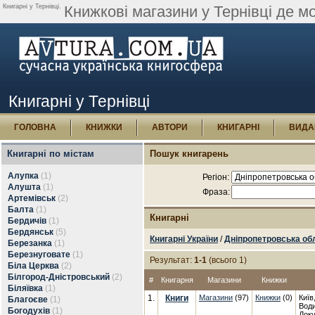
Книгарні у Тернівці.
Книжкові магазини у Тернівці де м
Книгарні у Тернівці
ГОЛОВНА
КНИЖКИ
АВТОРИ
КНИГАРНІ
ВИДА
Книгарні по містам
Пошук книгарень
Алупка
(1)
Регіон:
Алушта
(1)
Фраза:
Артемівськ
(2)
Балта
(1)
Книгарні
Бердичів
(1)
Бердянськ
(5)
Книгарні України
/
Дніпропетровська об
Березанка
(1)
Березнуговате
(1)
Результат:
1-1
(всього 1)
Біла Церква
(2)
Білгород-Дністровський
(2)
#
Книгарня
Магазини
Книжки
Біляївка
(1)
1.
Книги
Магазини
(97)
Книжки
(0)
Київ
Благоєве
(1)
Води
Богодухів
(1)
Доку