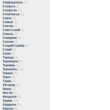
Сімферополь
(7)
Славута
(1)
Славутич
(2)
Слов'янськ
(2)
Сміла
(3)
Сніжне
(1)
Снятин
(1)
Совєтський
(1)
Сокаль
(2)
Сокиряни
(1)
Солоне
(1)
Старий Самбір
(2)
Стрий
(2)
Суми
(4)
Тараща
(1)
Теребовля
(2)
Тернівка
(1)
Тернопіль
(13)
Токмак
(1)
Торез
(4)
Турка
(1)
Ужгород
(4)
Умань
(1)
Фастів
(1)
Феодосія
(3)
Харків
(18)
Харцизьк
(3)
Херсон
(8)