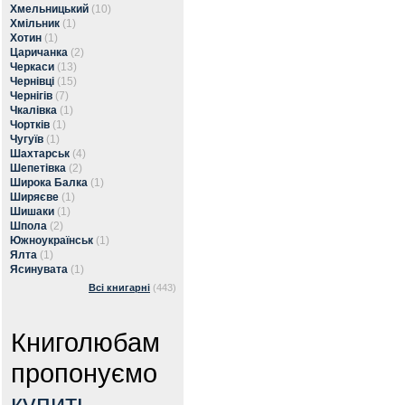
Хмельницький
(10)
Хмільник
(1)
Хотин
(1)
Царичанка
(2)
Черкаси
(13)
Чернівці
(15)
Чернігів
(7)
Чкалівка
(1)
Чортків
(1)
Чугуїв
(1)
Шахтарськ
(4)
Шепетівка
(2)
Широка Балка
(1)
Ширяєве
(1)
Шишаки
(1)
Шпола
(2)
Южноукраїнськ
(1)
Ялта
(1)
Ясинувата
(1)
Всі книгарні
(443)
Книголюбам
пропонуємо
купить