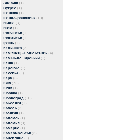
Золочів
(1)
Зугрес
(1)
Іванівка
(1)
Івано-Франківськ
(10)
Ізмаїл
(3)
Ізюм
(1)
Іллічівськ
(1)
Іловайськ
(1)
Ірпінь
(1)
Калинівка
(2)
Кам'янець-Подільський
(4)
Камінь-Каширський
(1)
Канів
(1)
Карлівка
(1)
Каховка
(1)
Керч
(3)
Київ
(73)
Кілія
(1)
Кіровка
(1)
Кіровоград
(16)
Кобеляки
(1)
Ковель
(3)
Козятин
(1)
Коломак
(1)
Коломия
(3)
Комарно
(1)
Комсомольськ
(2)
Конопляне
(1)