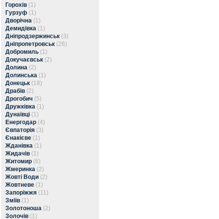
Горохів
(1)
Гурзуф
(1)
Дворічна
(1)
Демидівка
(1)
Дніпродзержинськ
(3)
Дніпропетровськ
(26)
Добромиль
(1)
Докучаєвськ
(2)
Долина
(2)
Долинська
(1)
Донецьк
(18)
Драбів
(2)
Дрогобич
(5)
Дружківка
(1)
Дунаївці
(1)
Енергодар
(4)
Євпаторія
(3)
Єнакієве
(1)
Жданівка
(1)
Жидачів
(1)
Житомир
(6)
Жмеринка
(2)
Жовті Води
(2)
Жовтневе
(1)
Запоріжжя
(11)
Зміїв
(1)
Золотоноша
(2)
Золочів
(1)