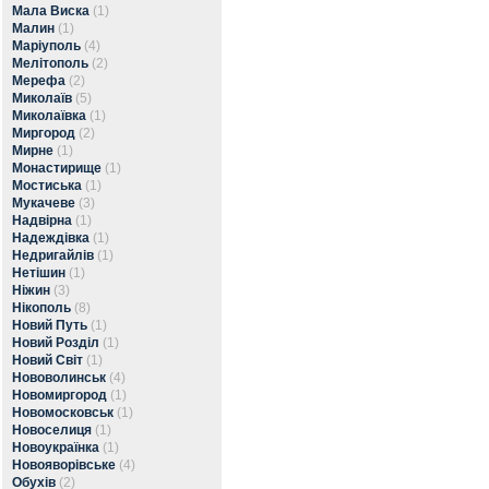
Мала Виска
(1)
Малин
(1)
Маріуполь
(4)
Мелітополь
(2)
Мерефа
(2)
Миколаїв
(5)
Миколаївка
(1)
Миргород
(2)
Мирне
(1)
Монастирище
(1)
Мостиська
(1)
Мукачеве
(3)
Надвірна
(1)
Надеждівка
(1)
Недригайлів
(1)
Нетішин
(1)
Ніжин
(3)
Нікополь
(8)
Новий Путь
(1)
Новий Розділ
(1)
Новий Світ
(1)
Нововолинськ
(4)
Новомиргород
(1)
Новомосковськ
(1)
Новоселиця
(1)
Новоукраїнка
(1)
Новояворівське
(4)
Обухів
(2)