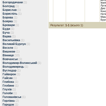
Богородичани
(1)
Іван
Луга
Болград
(1)
Дніс
Борислав
(1)
Коно
Бориспіль
(1)
Неті
Мака
Борова
(1)
Бурл
Боярка
(1)
Бровари
(1)
Результат:
1-1
(всього 1)
Буди
(1)
Буча
(1)
Варва
(1)
Васильківка
(1)
Великий Бурлук
(1)
Веселе
(1)
Вишневе
(1)
Вінниця
(10)
Вовчанськ
(1)
Володимир-Волинський
(1)
Володимирець
(1)
Вугледар
(1)
Гайворон
(1)
Гайсин
(1)
Глибока
(1)
Глобине
(1)
Глухів
(1)
Голоби
(1)
Голованівськ
(1)
Горлівка
(2)
Городок
(1)