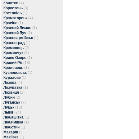
Конотоп
(4)
Коростень
(3)
Костопіль
(1)
Краматорськ
(4)
Красіно
(1)
Красний Лиман
(1)
Красний Луч
(1)
Красноармійськ
(1)
Красноград
(1)
Кременець
(2)
Кременчук
(7)
Криве Озеро
(1)
Кривий Ріг
(18)
Кролевець
(1)
Кузнецовськ
(1)
Курахове
(1)
Лозова
(4)
Лозуватка
(1)
Лохвиця
(1)
Лубни
(2)
Луганськ
(7)
Луцьк
(13)
Львів
(24)
Любашівка
(1)
Любимівка
(1)
Люботин
(1)
Макарів
(1)
Макіївка
(1)