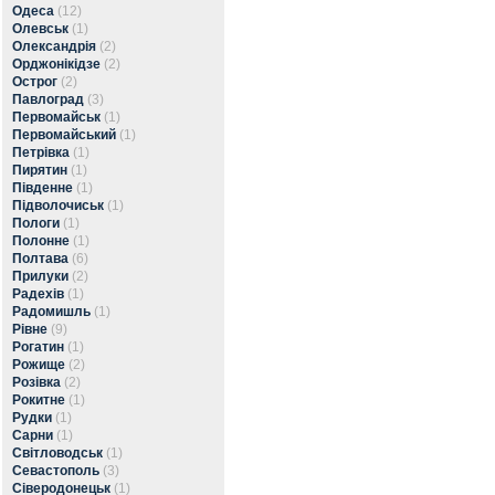
Одеса
(12)
Олевськ
(1)
Олександрія
(2)
Орджонікідзе
(2)
Острог
(2)
Павлоград
(3)
Первомайськ
(1)
Первомайський
(1)
Петрівка
(1)
Пирятин
(1)
Південне
(1)
Підволочиськ
(1)
Пологи
(1)
Полонне
(1)
Полтава
(6)
Прилуки
(2)
Радехів
(1)
Радомишль
(1)
Рівне
(9)
Рогатин
(1)
Рожище
(2)
Розівка
(2)
Рокитне
(1)
Рудки
(1)
Сарни
(1)
Світловодськ
(1)
Севастополь
(3)
Сіверодонецьк
(1)