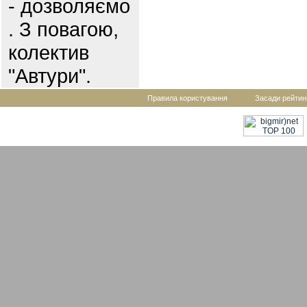
- дозволяємо
. З повагою,
колектив
"Автури".
Правила користування
Засади рейтин