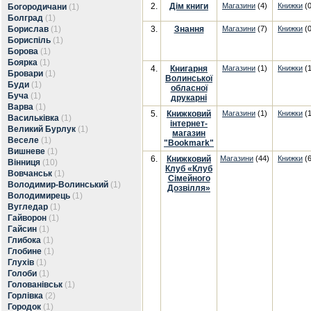
2.
Дім книги
Магазини
(4)
Книжки
(0
Богородичани
(1)
Болград
(1)
Борислав
(1)
3.
Знання
Магазини
(7)
Книжки
(0
Бориспіль
(1)
Борова
(1)
Боярка
(1)
4.
Книгарня
Магазини
(1)
Книжки
(1
Бровари
(1)
Волинської
Буди
(1)
обласної
Буча
(1)
друкарні
Варва
(1)
5.
Книжковий
Магазини
(1)
Книжки
(1
Васильківка
(1)
інтернет-
Великий Бурлук
(1)
магазин
Веселе
(1)
"Bookmark"
Вишневе
(1)
6.
Книжковий
Магазини
(44)
Книжки
(6
Вінниця
(10)
Клуб «Клуб
Вовчанськ
(1)
Сімейного
Володимир-Волинський
(1)
Дозвілля»
Володимирець
(1)
Вугледар
(1)
Гайворон
(1)
Гайсин
(1)
Глибока
(1)
Глобине
(1)
Глухів
(1)
Голоби
(1)
Голованівськ
(1)
Горлівка
(2)
Городок
(1)