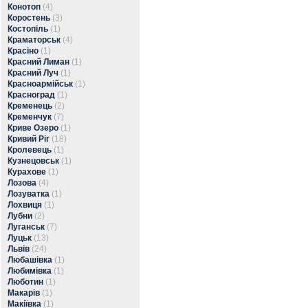
Конотоп
(4)
Коростень
(3)
Костопіль
(1)
Краматорськ
(4)
Красіно
(1)
Красний Лиман
(1)
Красний Луч
(1)
Красноармійськ
(1)
Красноград
(1)
Кременець
(2)
Кременчук
(7)
Криве Озеро
(1)
Кривий Ріг
(18)
Кролевець
(1)
Кузнецовськ
(1)
Курахове
(1)
Лозова
(4)
Лозуватка
(1)
Лохвиця
(1)
Лубни
(2)
Луганськ
(7)
Луцьк
(13)
Львів
(24)
Любашівка
(1)
Любимівка
(1)
Люботин
(1)
Макарів
(1)
Макіївка
(1)