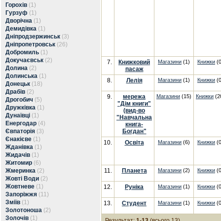
Горохів
(1)
Гурзуф
(1)
Дворічна
(1)
Демидівка
(1)
Дніпродзержинськ
(3)
Дніпропетровськ
(26)
Добромиль
(1)
Докучаєвськ
(2)
7.
Книжковий
Магазини
(1)
Книжки
(0
Долина
(2)
пасаж
Долинська
(1)
8.
Лелія
Магазини
(1)
Книжки
(0
Донецьк
(18)
Драбів
(2)
9.
мережа
Магазини
(15)
Книжки
(2
Дрогобич
(5)
"Дім книги"
Дружківка
(1)
(вид-во
Дунаївці
(1)
"Навчальна
Енергодар
(4)
книга-
Євпаторія
(3)
Богдан"
Єнакієве
(1)
10.
Освіта
Магазини
(6)
Книжки
(0
Жданівка
(1)
Жидачів
(1)
Житомир
(6)
Жмеринка
(2)
11.
Планета
Магазини
(2)
Книжки
(0
Жовті Води
(2)
Жовтневе
(1)
12.
Руніка
Магазини
(1)
Книжки
(0
Запоріжжя
(11)
Зміїв
(1)
13.
Студент
Магазини
(1)
Книжки
(0
Золотоноша
(2)
Золочів
(1)
Результат:
1-13
(всього 13)