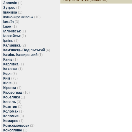
Золочів
(1)
Зугрес
(1)
Іванівка
(1)
Івано-Франківськ
(10)
Ізмаїл
(3)
Ізюм
(1)
Іллічівськ
(1)
Іловайськ
(1)
Ірпінь
(1)
Калинівка
(2)
Кам'янець-Подільський
(4)
Камінь-Каширський
(1)
Канів
(1)
Карлівка
(1)
Каховка
(1)
Керч
(3)
Київ
(73)
Кілія
(1)
Кіровка
(1)
Кіровоград
(16)
Кобеляки
(1)
Ковель
(3)
Козятин
(1)
Коломак
(1)
Коломия
(3)
Комарно
(1)
Комсомольськ
(2)
Конопляне
(1)