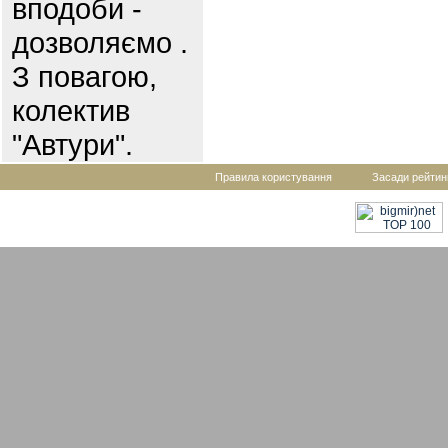
вподоби -
дозволяємо .
З повагою,
колектив
"Автури".
Правила користування
Засади рейтин