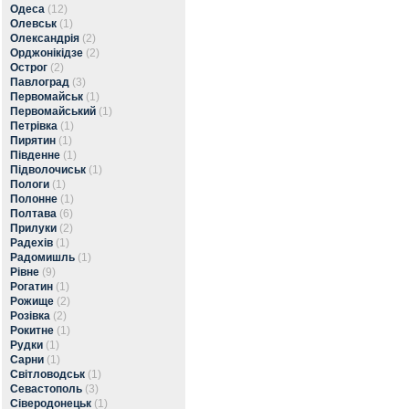
Одеса
(12)
Олевськ
(1)
Олександрія
(2)
Орджонікідзе
(2)
Острог
(2)
Павлоград
(3)
Первомайськ
(1)
Первомайський
(1)
Петрівка
(1)
Пирятин
(1)
Південне
(1)
Підволочиськ
(1)
Пологи
(1)
Полонне
(1)
Полтава
(6)
Прилуки
(2)
Радехів
(1)
Радомишль
(1)
Рівне
(9)
Рогатин
(1)
Рожище
(2)
Розівка
(2)
Рокитне
(1)
Рудки
(1)
Сарни
(1)
Світловодськ
(1)
Севастополь
(3)
Сіверодонецьк
(1)