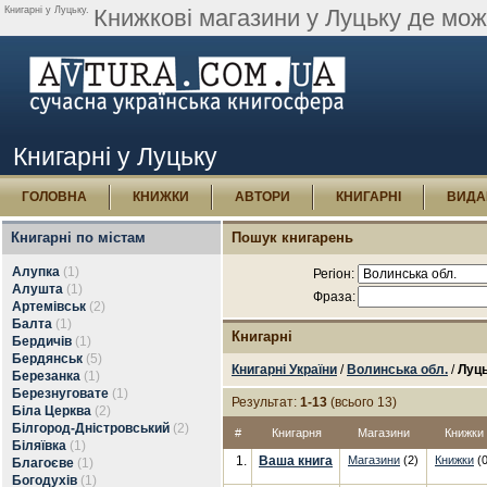
Книгарні у Луцьку.
Книжкові магазини у Луцьку де мож
Книгарні у Луцьку
ГОЛОВНА
КНИЖКИ
АВТОРИ
КНИГАРНІ
ВИДА
Книгарні по містам
Пошук книгарень
Алупка
(1)
Регіон:
Алушта
(1)
Фраза:
Артемівськ
(2)
Балта
(1)
Книгарні
Бердичів
(1)
Бердянськ
(5)
Книгарні України
/
Волинська обл.
/
Луц
Березанка
(1)
Березнуговате
(1)
Результат:
1-13
(всього 13)
Біла Церква
(2)
Білгород-Дністровський
(2)
#
Книгарня
Магазини
Книжки
Біляївка
(1)
1.
Ваша книга
Магазини
(2)
Книжки
(0
Благоєве
(1)
Богодухів
(1)