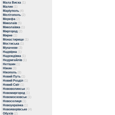
Мала Виска
(1)
Малин
(1)
Маріуполь
(4)
Мелітополь
(2)
Мерефа
(2)
Миколаїв
(5)
Миколаївка
(1)
Миргород
(2)
Мирне
(1)
Монастирище
(1)
Мостиська
(1)
Мукачеве
(3)
Надвірна
(1)
Надеждівка
(1)
Недригайлів
(1)
Нетішин
(1)
Ніжин
(3)
Нікополь
(8)
Новий Путь
(1)
Новий Розділ
(1)
Новий Світ
(1)
Нововолинськ
(4)
Новомиргород
(1)
Новомосковськ
(1)
Новоселиця
(1)
Новоукраїнка
(1)
Новояворівське
(4)
Обухів
(2)