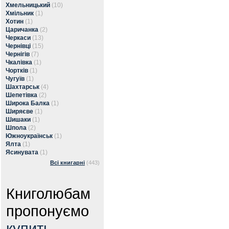
Хмельницький
(10)
Хмільник
(1)
Хотин
(1)
Царичанка
(2)
Черкаси
(13)
Чернівці
(15)
Чернігів
(7)
Чкалівка
(1)
Чортків
(1)
Чугуїв
(1)
Шахтарськ
(4)
Шепетівка
(2)
Широка Балка
(1)
Ширяєве
(1)
Шишаки
(1)
Шпола
(2)
Южноукраїнськ
(1)
Ялта
(1)
Ясинувата
(1)
Всі книгарні
(443)
Книголюбам
пропонуємо
купить