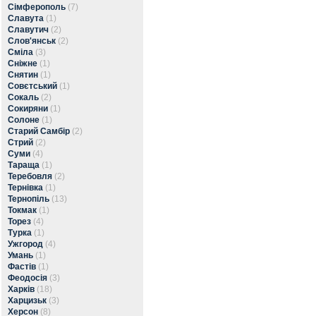
Сімферополь
(7)
Славута
(1)
Славутич
(2)
Слов'янськ
(2)
Сміла
(3)
Сніжне
(1)
Снятин
(1)
Совєтський
(1)
Сокаль
(2)
Сокиряни
(1)
Солоне
(1)
Старий Самбір
(2)
Стрий
(2)
Суми
(4)
Тараща
(1)
Теребовля
(2)
Тернівка
(1)
Тернопіль
(13)
Токмак
(1)
Торез
(4)
Турка
(1)
Ужгород
(4)
Умань
(1)
Фастів
(1)
Феодосія
(3)
Харків
(18)
Харцизьк
(3)
Херсон
(8)