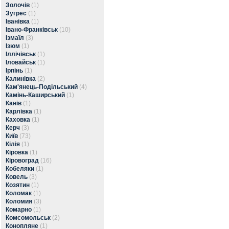
Золочів
(1)
Зугрес
(1)
Іванівка
(1)
Івано-Франківськ
(10)
Ізмаїл
(3)
Ізюм
(1)
Іллічівськ
(1)
Іловайськ
(1)
Ірпінь
(1)
Калинівка
(2)
Кам'янець-Подільський
(4)
Камінь-Каширський
(1)
Канів
(1)
Карлівка
(1)
Каховка
(1)
Керч
(3)
Київ
(73)
Кілія
(1)
Кіровка
(1)
Кіровоград
(16)
Кобеляки
(1)
Ковель
(3)
Козятин
(1)
Коломак
(1)
Коломия
(3)
Комарно
(1)
Комсомольськ
(2)
Конопляне
(1)