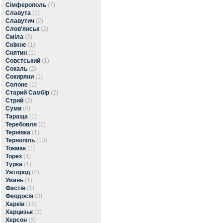
Сімферополь
(7)
Славута
(1)
Славутич
(2)
Слов'янськ
(2)
Сміла
(3)
Сніжне
(1)
Снятин
(1)
Совєтський
(1)
Сокаль
(2)
Сокиряни
(1)
Солоне
(1)
Старий Самбір
(2)
Стрий
(2)
Суми
(4)
Тараща
(1)
Теребовля
(2)
Тернівка
(1)
Тернопіль
(13)
Токмак
(1)
Торез
(4)
Турка
(1)
Ужгород
(4)
Умань
(1)
Фастів
(1)
Феодосія
(3)
Харків
(18)
Харцизьк
(3)
Херсон
(8)