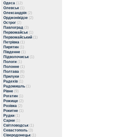
Одеса
(12)
Олевськ
(1)
Олександрія
(2)
Орджонікідзе
(2)
Острог
(2)
Павлоград
(3)
Первомайськ
(1)
Первомайський
(1)
Петрівка
(1)
Пирятин
(1)
Південне
(1)
Підволочиськ
(1)
Пологи
(1)
Полонне
(1)
Полтава
(6)
Прилуки
(2)
Радехів
(1)
Радомишль
(1)
Рівне
(9)
Рогатин
(1)
Рожище
(2)
Розівка
(2)
Рокитне
(1)
Рудки
(1)
Сарни
(1)
Світловодськ
(1)
Севастополь
(3)
Сіверодонецьк
(1)