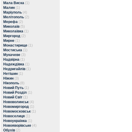
Мала Виска
(1)
Малин
(1)
Маріуполь
(4)
Мелітополь
(2)
Мерефа
(2)
Миколаїв
(5)
Миколаївка
(1)
Миргород
(2)
Мирне
(1)
Монастирище
(1)
Мостиська
(1)
Мукачеве
(3)
Надвірна
(1)
Надеждівка
(1)
Недригайлів
(1)
Нетішин
(1)
Ніжин
(3)
Нікополь
(8)
Новий Путь
(1)
Новий Розділ
(1)
Новий Світ
(1)
Нововолинськ
(4)
Новомиргород
(1)
Новомосковськ
(1)
Новоселиця
(1)
Новоукраїнка
(1)
Новояворівське
(4)
Обухів
(2)