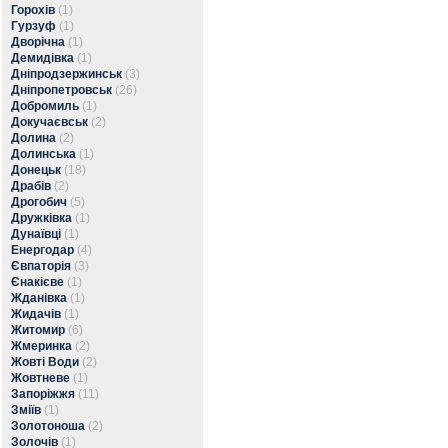
Горохів
(1)
Гурзуф
(1)
Дворічна
(1)
Демидівка
(1)
Дніпродзержинськ
(3)
Дніпропетровськ
(26)
Добромиль
(1)
Докучаєвськ
(2)
Долина
(2)
Долинська
(1)
Донецьк
(18)
Драбів
(2)
Дрогобич
(5)
Дружківка
(1)
Дунаївці
(1)
Енергодар
(4)
Євпаторія
(3)
Єнакієве
(1)
Жданівка
(1)
Жидачів
(1)
Житомир
(6)
Жмеринка
(2)
Жовті Води
(2)
Жовтневе
(1)
Запоріжжя
(11)
Зміїв
(1)
Золотоноша
(2)
Золочів
(1)