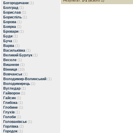
Результат:
1-1
(всього 1)
Богородичани
(1)
Болград
(1)
Борислав
(1)
Бориспіль
(1)
Борова
(1)
Боярка
(1)
Бровари
(1)
Буди
(1)
Буча
(1)
Варва
(1)
Васильківка
(1)
Великий Бурлук
(1)
Веселе
(1)
Вишневе
(1)
Вінниця
(10)
Вовчанськ
(1)
Володимир-Волинський
(1)
Володимирець
(1)
Вугледар
(1)
Гайворон
(1)
Гайсин
(1)
Глибока
(1)
Глобине
(1)
Глухів
(1)
Голоби
(1)
Голованівськ
(1)
Горлівка
(2)
Городок
(1)