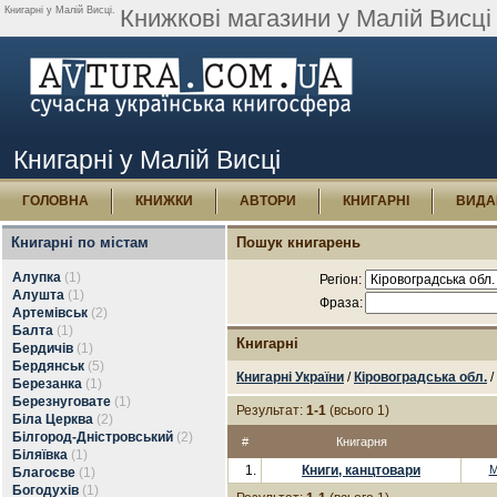
Книгарні у Малій Висці.
Книжкові магазини у Малій Висці
Книгарні у Малій Висці
ГОЛОВНА
КНИЖКИ
АВТОРИ
КНИГАРНІ
ВИДА
Книгарні по містам
Пошук книгарень
Алупка
(1)
Регіон:
Алушта
(1)
Фраза:
Артемівськ
(2)
Балта
(1)
Книгарні
Бердичів
(1)
Бердянськ
(5)
Книгарні України
/
Кіровоградська обл.
/
Березанка
(1)
Березнуговате
(1)
Результат:
1-1
(всього 1)
Біла Церква
(2)
Білгород-Дністровський
(2)
#
Книгарня
Біляївка
(1)
1.
Книги, канцтовари
М
Благоєве
(1)
Богодухів
(1)