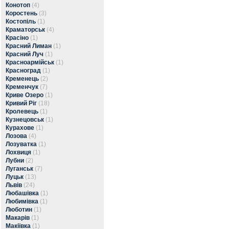
Конотоп
(4)
Коростень
(3)
Костопіль
(1)
Краматорськ
(4)
Красіно
(1)
Красний Лиман
(1)
Красний Луч
(1)
Красноармійськ
(1)
Красноград
(1)
Кременець
(2)
Кременчук
(7)
Криве Озеро
(1)
Кривий Ріг
(18)
Кролевець
(1)
Кузнецовськ
(1)
Курахове
(1)
Лозова
(4)
Лозуватка
(1)
Лохвиця
(1)
Лубни
(2)
Луганськ
(7)
Луцьк
(13)
Львів
(24)
Любашівка
(1)
Любимівка
(1)
Люботин
(1)
Макарів
(1)
Макіївка
(1)