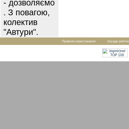
- дозволяємо
. З повагою,
колектив
"Автури".
Правила користування
Засади рейтин