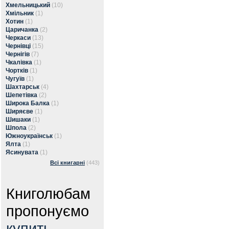
Хмельницький
(10)
Хмільник
(1)
Хотин
(1)
Царичанка
(2)
Черкаси
(13)
Чернівці
(15)
Чернігів
(7)
Чкалівка
(1)
Чортків
(1)
Чугуїв
(1)
Шахтарськ
(4)
Шепетівка
(2)
Широка Балка
(1)
Ширяєве
(1)
Шишаки
(1)
Шпола
(2)
Южноукраїнськ
(1)
Ялта
(1)
Ясинувата
(1)
Всі книгарні
(443)
Книголюбам
пропонуємо
купить