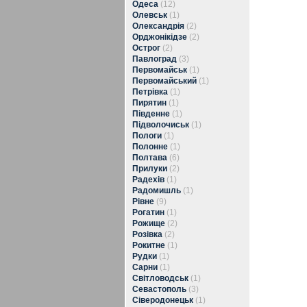
Одеса
(12)
Олевськ
(1)
Олександрія
(2)
Орджонікідзе
(2)
Острог
(2)
Павлоград
(3)
Первомайськ
(1)
Первомайський
(1)
Петрівка
(1)
Пирятин
(1)
Південне
(1)
Підволочиськ
(1)
Пологи
(1)
Полонне
(1)
Полтава
(6)
Прилуки
(2)
Радехів
(1)
Радомишль
(1)
Рівне
(9)
Рогатин
(1)
Рожище
(2)
Розівка
(2)
Рокитне
(1)
Рудки
(1)
Сарни
(1)
Світловодськ
(1)
Севастополь
(3)
Сіверодонецьк
(1)