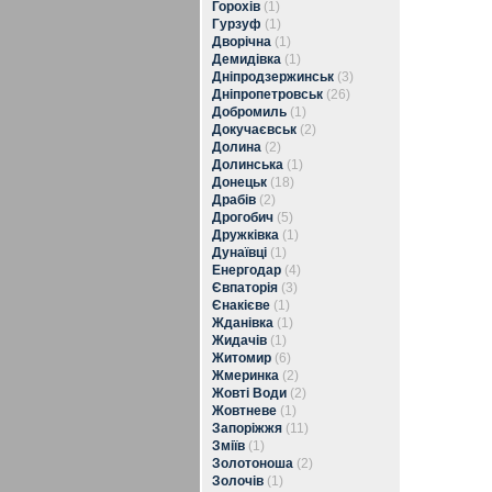
Горохів
(1)
Гурзуф
(1)
Дворічна
(1)
Демидівка
(1)
Дніпродзержинськ
(3)
Дніпропетровськ
(26)
Добромиль
(1)
Докучаєвськ
(2)
Долина
(2)
Долинська
(1)
Донецьк
(18)
Драбів
(2)
Дрогобич
(5)
Дружківка
(1)
Дунаївці
(1)
Енергодар
(4)
Євпаторія
(3)
Єнакієве
(1)
Жданівка
(1)
Жидачів
(1)
Житомир
(6)
Жмеринка
(2)
Жовті Води
(2)
Жовтневе
(1)
Запоріжжя
(11)
Зміїв
(1)
Золотоноша
(2)
Золочів
(1)