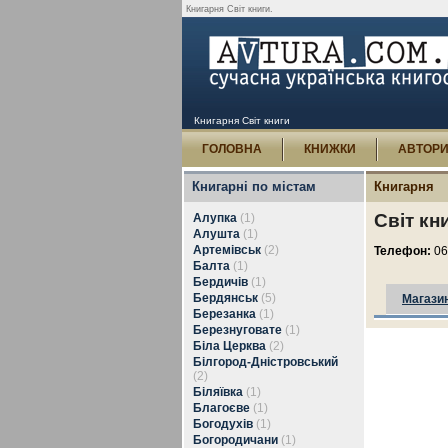
Книгарня Світ книги.
Книгарня Світ книги
ГОЛОВНА
КНИЖКИ
АВТОР
Книгарні по містам
Книгарня
Світ кн
Алупка
(1)
Алушта
(1)
Артемівськ
(2)
Телефон:
06
Балта
(1)
Бердичів
(1)
Бердянськ
(5)
Магази
Березанка
(1)
Березнуговате
(1)
Біла Церква
(2)
Білгород-Дністровський
(2)
Біляївка
(1)
Благоєве
(1)
Богодухів
(1)
Богородичани
(1)