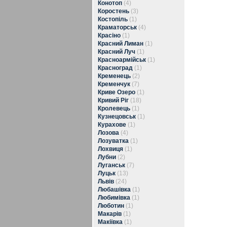
Конотоп
(4)
Коростень
(3)
Костопіль
(1)
Краматорськ
(4)
Красіно
(1)
Красний Лиман
(1)
Красний Луч
(1)
Красноармійськ
(1)
Красноград
(1)
Кременець
(2)
Кременчук
(7)
Криве Озеро
(1)
Кривий Ріг
(18)
Кролевець
(1)
Кузнецовськ
(1)
Курахове
(1)
Лозова
(4)
Лозуватка
(1)
Лохвиця
(1)
Лубни
(2)
Луганськ
(7)
Луцьк
(13)
Львів
(24)
Любашівка
(1)
Любимівка
(1)
Люботин
(1)
Макарів
(1)
Макіївка
(1)