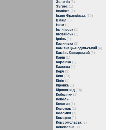
Золочів
(1)
Зугрес
(1)
Іванівка
(1)
Івано-Франківськ
(10)
Ізмаїл
(3)
Ізюм
(1)
Іллічівськ
(1)
Іловайськ
(1)
Ірпінь
(1)
Калинівка
(2)
Кам'янець-Подільський
(4)
Камінь-Каширський
(1)
Канів
(1)
Карлівка
(1)
Каховка
(1)
Керч
(3)
Київ
(73)
Кілія
(1)
Кіровка
(1)
Кіровоград
(16)
Кобеляки
(1)
Ковель
(3)
Козятин
(1)
Коломак
(1)
Коломия
(3)
Комарно
(1)
Комсомольськ
(2)
Конопляне
(1)