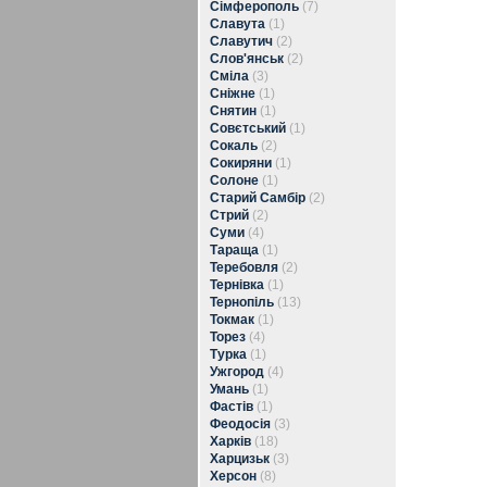
Сімферополь
(7)
Славута
(1)
Славутич
(2)
Слов'янськ
(2)
Сміла
(3)
Сніжне
(1)
Снятин
(1)
Совєтський
(1)
Сокаль
(2)
Сокиряни
(1)
Солоне
(1)
Старий Самбір
(2)
Стрий
(2)
Суми
(4)
Тараща
(1)
Теребовля
(2)
Тернівка
(1)
Тернопіль
(13)
Токмак
(1)
Торез
(4)
Турка
(1)
Ужгород
(4)
Умань
(1)
Фастів
(1)
Феодосія
(3)
Харків
(18)
Харцизьк
(3)
Херсон
(8)