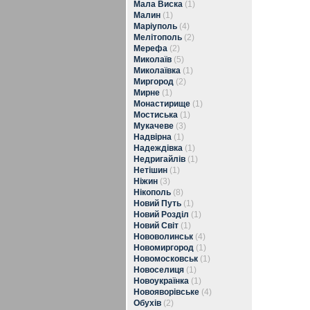
Мала Виска
(1)
Малин
(1)
Маріуполь
(4)
Мелітополь
(2)
Мерефа
(2)
Миколаїв
(5)
Миколаївка
(1)
Миргород
(2)
Мирне
(1)
Монастирище
(1)
Мостиська
(1)
Мукачеве
(3)
Надвірна
(1)
Надеждівка
(1)
Недригайлів
(1)
Нетішин
(1)
Ніжин
(3)
Нікополь
(8)
Новий Путь
(1)
Новий Розділ
(1)
Новий Світ
(1)
Нововолинськ
(4)
Новомиргород
(1)
Новомосковськ
(1)
Новоселиця
(1)
Новоукраїнка
(1)
Новояворівське
(4)
Обухів
(2)