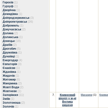
Горохів
(1)
Гурзуф
(1)
Дворічна
(1)
Демидівка
(1)
Дніпродзержинськ
(3)
Дніпропетровськ
(26)
Добромиль
(1)
Докучаєвськ
(2)
Долина
(2)
Долинська
(1)
Донецьк
(18)
Драбів
(2)
Дрогобич
(5)
Дружківка
(1)
Дунаївці
(1)
Енергодар
(4)
Євпаторія
(3)
Єнакієве
(1)
Жданівка
(1)
Жидачів
(1)
Житомир
(6)
Жмеринка
(2)
Жовті Води
(2)
Жовтневе
(1)
Запоріжжя
(11)
7.
Книжковий
Магазини
(1)
Книжки
відділ у м-ні
Зміїв
(1)
Велика
Золотоноша
(2)
кишеня
Золочів
(1)