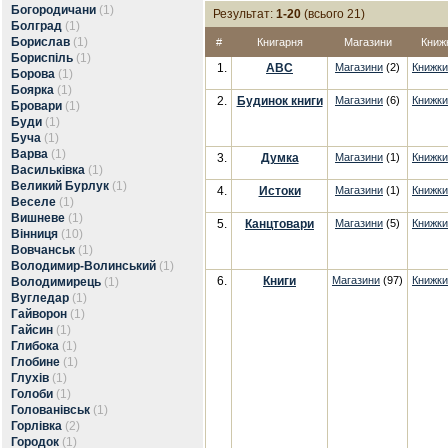
Богородичани
(1)
Результат:
1-20
(всього 21)
Болград
(1)
Борислав
(1)
#
Книгарня
Магазини
Книж
Бориспіль
(1)
1.
АВС
Магазини
(2)
Книжки
Борова
(1)
Боярка
(1)
2.
Будинок книги
Магазини
(6)
Книжки
Бровари
(1)
Буди
(1)
Буча
(1)
Варва
(1)
3.
Думка
Магазини
(1)
Книжки
Васильківка
(1)
Великий Бурлук
(1)
4.
Истоки
Магазини
(1)
Книжки
Веселе
(1)
Вишневе
(1)
5.
Канцтовари
Магазини
(5)
Книжки
Вінниця
(10)
Вовчанськ
(1)
Володимир-Волинський
(1)
6.
Книги
Магазини
(97)
Книжки
Володимирець
(1)
Вугледар
(1)
Гайворон
(1)
Гайсин
(1)
Глибока
(1)
Глобине
(1)
Глухів
(1)
Голоби
(1)
Голованівськ
(1)
Горлівка
(2)
Городок
(1)