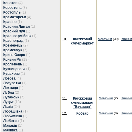
Конотоп
(4)
Коростень
(3)
Костопіль
(1)
Краматорськ
(4)
Красіно
(1)
Красний Лиман
(1)
Красний Луч
(1)
Красноармійськ
(1)
10.
Книжковий
Магазини
(30)
Книжки
Красноград
(1)
супермаркет
Кременець
(2)
Кременчук
(7)
Криве Озеро
(1)
Кривий Ріг
(18)
Кролевець
(1)
Кузнецовськ
(1)
Курахове
(1)
Лозова
(4)
Лозуватка
(1)
Лохвиця
(1)
Лубни
(2)
Луганськ
(7)
11.
Книжковий
Магазини
(2)
Книжки
Луцьк
(13)
супермаркет
Львів
(24)
"Буквиця"
Любашівка
(1)
12.
Кобзар
Магазини
(9)
Книжки
Любимівка
(1)
Люботин
(1)
Макарів
(1)
Макіївка
(1)