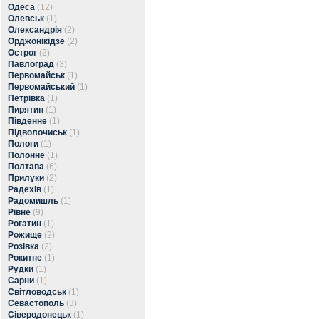
Одеса
(12)
Олевськ
(1)
Олександрія
(2)
Орджонікідзе
(2)
Острог
(2)
Павлоград
(3)
Первомайськ
(1)
Первомайський
(1)
Петрівка
(1)
Пирятин
(1)
Південне
(1)
Підволочиськ
(1)
Пологи
(1)
Полонне
(1)
Полтава
(6)
Прилуки
(2)
Радехів
(1)
Радомишль
(1)
Рівне
(9)
Рогатин
(1)
Рожище
(2)
Розівка
(2)
Рокитне
(1)
Рудки
(1)
Сарни
(1)
Світловодськ
(1)
Севастополь
(3)
Сіверодонецьк
(1)