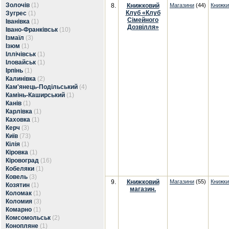
Золочів
(1)
8.
Книжковий
Магазини
(44)
Книжки
Клуб «Клуб
Зугрес
(1)
Сімейного
Іванівка
(1)
Дозвілля»
Івано-Франківськ
(10)
Ізмаїл
(3)
Ізюм
(1)
Іллічівськ
(1)
Іловайськ
(1)
Ірпінь
(1)
Калинівка
(2)
Кам'янець-Подільський
(4)
Камінь-Каширський
(1)
Канів
(1)
Карлівка
(1)
Каховка
(1)
Керч
(3)
Київ
(73)
Кілія
(1)
Кіровка
(1)
Кіровоград
(16)
Кобеляки
(1)
Ковель
(3)
9.
Книжковий
Магазини
(55)
Книжки
Козятин
(1)
магазин.
Коломак
(1)
Коломия
(3)
Комарно
(1)
Комсомольськ
(2)
Конопляне
(1)