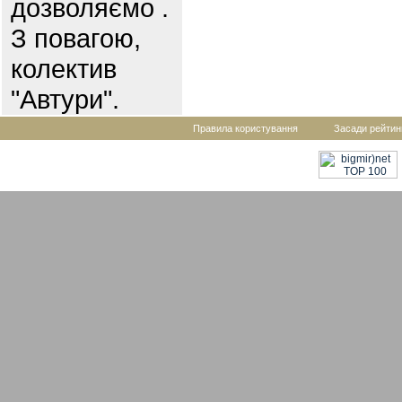
дозволяємо .
З повагою,
колектив
"Автури".
Правила користування
Засади рейтин