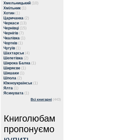
Хмельницький
(10)
Хмільник
(1)
Хотин
(1)
Царичанка
(2)
Черкаси
(13)
Чернівці
(15)
Чернігів
(7)
Чкалівка
(1)
Чортків
(1)
Чугуїв
(1)
Шахтарськ
(4)
Шепетівка
(2)
Широка Балка
(1)
Ширяєве
(1)
Шишаки
(1)
Шпола
(2)
Южноукраїнськ
(1)
Ялта
(1)
Ясинувата
(1)
Всі книгарні
(443)
Книголюбам
пропонуємо
купить