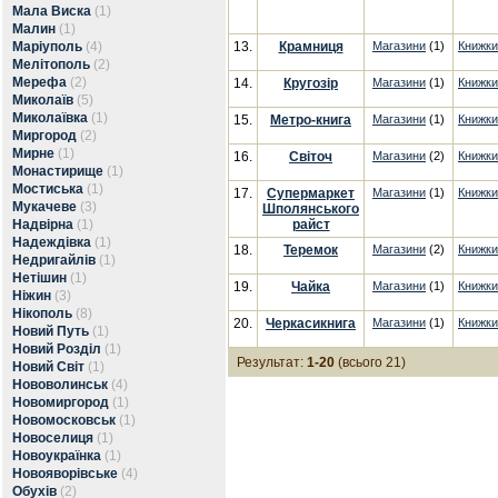
Мала Виска
(1)
Малин
(1)
Маріуполь
(4)
13.
Крамниця
Магазини
(1)
Книжки
Мелітополь
(2)
Мерефа
(2)
14.
Кругозір
Магазини
(1)
Книжки
Миколаїв
(5)
Миколаївка
(1)
15.
Метро-книга
Магазини
(1)
Книжки
Миргород
(2)
Мирне
(1)
16.
Світоч
Магазини
(2)
Книжки
Монастирище
(1)
Мостиська
(1)
17.
Супермаркет
Магазини
(1)
Книжки
Мукачеве
(3)
Шполянського
Надвірна
(1)
райст
Надеждівка
(1)
18.
Теремок
Магазини
(2)
Книжки
Недригайлів
(1)
Нетішин
(1)
19.
Чайка
Магазини
(1)
Книжки
Ніжин
(3)
Нікополь
(8)
20.
Черкасикнига
Магазини
(1)
Книжки
Новий Путь
(1)
Новий Розділ
(1)
Результат:
1-20
(всього 21)
Новий Світ
(1)
Нововолинськ
(4)
Новомиргород
(1)
Новомосковськ
(1)
Новоселиця
(1)
Новоукраїнка
(1)
Новояворівське
(4)
Обухів
(2)