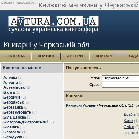
Книгарні у Черкаській обл..
Книжкові магазини у Черкаській
Книгарні у Черкаській обл.
ГОЛОВНА
КНИЖКИ
АВТОРИ
КНИГАРНІ
ВИДА
Книгарні по містам
Пошук книгарень
Алупка
(1)
Регіон:
Алушта
(1)
Фраза:
Артемівськ
(2)
Балта
(1)
Книгарні
Бердичів
(1)
Бердянськ
(5)
Книгарні України
/
Черкаська обл.
(21)
,
Березанка
(1)
Березнуговате
(1)
Драбів
(
Біла Церква
(2)
Канів
(1)
Білгород-Дністровський
(2)
Сміла
(3
Біляївка
(1)
Благоєве
(1)
Черкаси
Богодухів
(1)