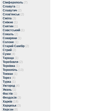
Сімферополь
(7)
Славута
(1)
Славутич
(2)
Слов'янськ
(2)
Сміла
(3)
Сніжне
(1)
Снятин
(1)
Совєтський
(1)
Сокаль
(2)
Сокиряни
(1)
Солоне
(1)
Старий Самбір
(2)
Стрий
(2)
Суми
(4)
Тараща
(1)
Теребовля
(2)
Тернівка
(1)
Тернопіль
(13)
Токмак
(1)
Торез
(4)
Турка
(1)
Ужгород
(4)
Умань
(1)
Фастів
(1)
Феодосія
(3)
Харків
(18)
Харцизьк
(3)
Херсон
(8)