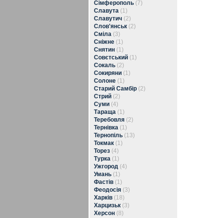
Сімферополь
(7)
Славута
(1)
Славутич
(2)
Слов'янськ
(2)
Сміла
(3)
Сніжне
(1)
Снятин
(1)
Совєтський
(1)
Сокаль
(2)
Сокиряни
(1)
Солоне
(1)
Старий Самбір
(2)
Стрий
(2)
Суми
(4)
Тараща
(1)
Теребовля
(2)
Тернівка
(1)
Тернопіль
(13)
Токмак
(1)
Торез
(4)
Турка
(1)
Ужгород
(4)
Умань
(1)
Фастів
(1)
Феодосія
(3)
Харків
(18)
Харцизьк
(3)
Херсон
(8)