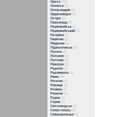
Одеса
(12)
Олевськ
(1)
Олександрія
(2)
Орджонікідзе
(2)
Острог
(2)
Павлоград
(3)
Первомайськ
(1)
Первомайський
(1)
Петрівка
(1)
Пирятин
(1)
Південне
(1)
Підволочиськ
(1)
Пологи
(1)
Полонне
(1)
Полтава
(6)
Прилуки
(2)
Радехів
(1)
Радомишль
(1)
Рівне
(9)
Рогатин
(1)
Рожище
(2)
Розівка
(2)
Рокитне
(1)
Рудки
(1)
Сарни
(1)
Світловодськ
(1)
Севастополь
(3)
Сіверодонецьк
(1)