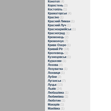
Конотоп
(4)
Коростень
(3)
Костопіль
(1)
Краматорськ
(4)
Красіно
(1)
Красний Лиман
(1)
Красний Луч
(1)
Красноармійськ
(1)
Красноград
(1)
Кременець
(2)
Кременчук
(7)
Криве Озеро
(1)
Кривий Ріг
(18)
Кролевець
(1)
Кузнецовськ
(1)
Курахове
(1)
Лозова
(4)
Лозуватка
(1)
Лохвиця
(1)
Лубни
(2)
Луганськ
(7)
Луцьк
(13)
Львів
(24)
Любашівка
(1)
Любимівка
(1)
Люботин
(1)
Макарів
(1)
Макіївка
(1)