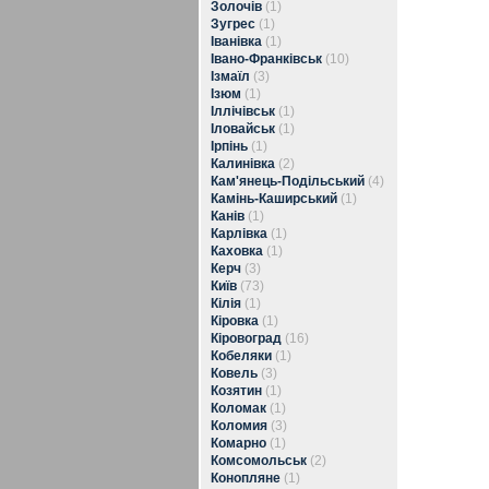
Золочів
(1)
Зугрес
(1)
Іванівка
(1)
Івано-Франківськ
(10)
Ізмаїл
(3)
Ізюм
(1)
Іллічівськ
(1)
Іловайськ
(1)
Ірпінь
(1)
Калинівка
(2)
Кам'янець-Подільський
(4)
Камінь-Каширський
(1)
Канів
(1)
Карлівка
(1)
Каховка
(1)
Керч
(3)
Київ
(73)
Кілія
(1)
Кіровка
(1)
Кіровоград
(16)
Кобеляки
(1)
Ковель
(3)
Козятин
(1)
Коломак
(1)
Коломия
(3)
Комарно
(1)
Комсомольськ
(2)
Конопляне
(1)