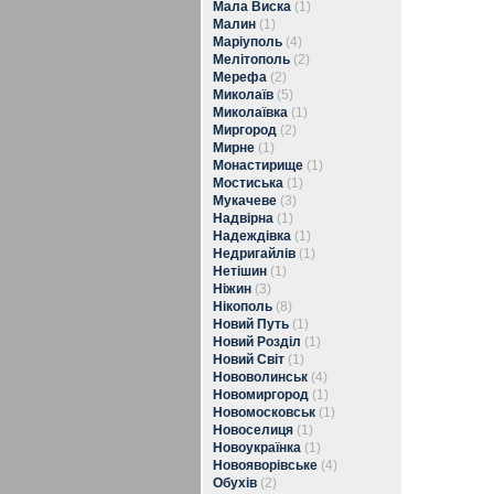
Мала Виска
(1)
Малин
(1)
Маріуполь
(4)
Мелітополь
(2)
Мерефа
(2)
Миколаїв
(5)
Миколаївка
(1)
Миргород
(2)
Мирне
(1)
Монастирище
(1)
Мостиська
(1)
Мукачеве
(3)
Надвірна
(1)
Надеждівка
(1)
Недригайлів
(1)
Нетішин
(1)
Ніжин
(3)
Нікополь
(8)
Новий Путь
(1)
Новий Розділ
(1)
Новий Світ
(1)
Нововолинськ
(4)
Новомиргород
(1)
Новомосковськ
(1)
Новоселиця
(1)
Новоукраїнка
(1)
Новояворівське
(4)
Обухів
(2)