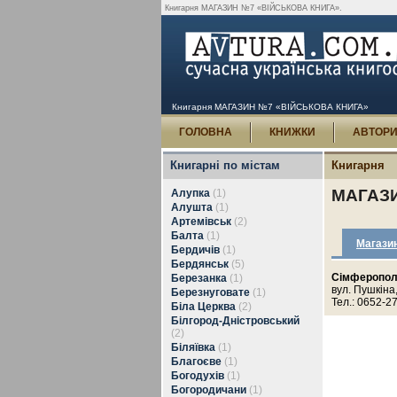
Книгарня МАГАЗИН №7 «ВІЙСЬКОВА КНИГА».
Книгарня МАГАЗИН №7 «ВІЙСЬКОВА КНИГА»
ГОЛОВНА
КНИЖКИ
АВТОР
Книгарні по містам
Книгарня
МАГАЗИ
Алупка
(1)
Алушта
(1)
Артемівськ
(2)
Балта
(1)
Магази
Бердичів
(1)
Бердянськ
(5)
Сімферопо
Березанка
(1)
вул. Пушкіна,
Березнуговате
(1)
Тел.: 0652-2
Біла Церква
(2)
Білгород-Дністровський
(2)
Біляївка
(1)
Благоєве
(1)
Богодухів
(1)
Богородичани
(1)