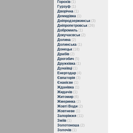
Горохів
(1)
Гурзуф
(1)
Дворічна
(1)
Демидівка
(1)
Дніпродзержинськ
(3)
Дніпропетровськ
(26)
Добромиль
(1)
Докучаєвськ
(2)
Долина
(2)
Долинська
(1)
Донецьк
(18)
Драбів
(2)
Дрогобич
(5)
Дружківка
(1)
Дунаївці
(1)
Енергодар
(4)
Євпаторія
(3)
Єнакієве
(1)
Жданівка
(1)
Жидачів
(1)
Житомир
(6)
Жмеринка
(2)
Жовті Води
(2)
Жовтневе
(1)
Запоріжжя
(11)
Зміїв
(1)
Золотоноша
(2)
Золочів
(1)