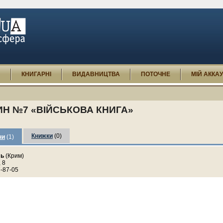
И
КНИГАРНІ
ВИДАВНИЦТВА
ПОТОЧНЕ
МІЙ АККА
Н №7 «ВІЙСЬКОВА КНИГА»
Книжки
(0)
ни
(1)
ль
(Крим)
 8
7-87-05