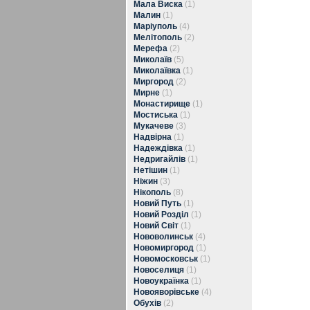
Мала Виска
(1)
Малин
(1)
Маріуполь
(4)
Мелітополь
(2)
Мерефа
(2)
Миколаїв
(5)
Миколаївка
(1)
Миргород
(2)
Мирне
(1)
Монастирище
(1)
Мостиська
(1)
Мукачеве
(3)
Надвірна
(1)
Надеждівка
(1)
Недригайлів
(1)
Нетішин
(1)
Ніжин
(3)
Нікополь
(8)
Новий Путь
(1)
Новий Розділ
(1)
Новий Світ
(1)
Нововолинськ
(4)
Новомиргород
(1)
Новомосковськ
(1)
Новоселиця
(1)
Новоукраїнка
(1)
Новояворівське
(4)
Обухів
(2)