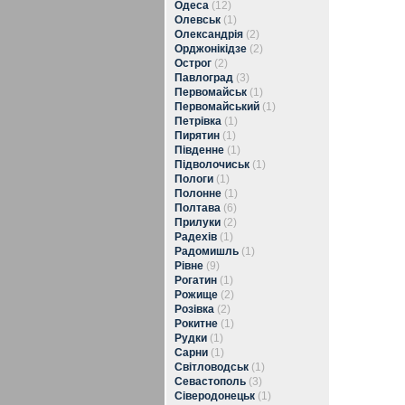
Одеса
(12)
Олевськ
(1)
Олександрія
(2)
Орджонікідзе
(2)
Острог
(2)
Павлоград
(3)
Первомайськ
(1)
Первомайський
(1)
Петрівка
(1)
Пирятин
(1)
Південне
(1)
Підволочиськ
(1)
Пологи
(1)
Полонне
(1)
Полтава
(6)
Прилуки
(2)
Радехів
(1)
Радомишль
(1)
Рівне
(9)
Рогатин
(1)
Рожище
(2)
Розівка
(2)
Рокитне
(1)
Рудки
(1)
Сарни
(1)
Світловодськ
(1)
Севастополь
(3)
Сіверодонецьк
(1)