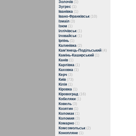
Золочів
(1)
Зугрес
(1)
Іванівка
(1)
Івано-Франківськ
(10)
Ізмаїл
(3)
Ізюм
(1)
Іллічівськ
(1)
Іловайськ
(1)
Ірпінь
(1)
Калинівка
(2)
Кам'янець-Подільський
(4)
Камінь-Каширський
(1)
Канів
(1)
Карлівка
(1)
Каховка
(1)
Керч
(3)
Київ
(73)
Кілія
(1)
Кіровка
(1)
Кіровоград
(16)
Кобеляки
(1)
Ковель
(3)
Козятин
(1)
Коломак
(1)
Коломия
(3)
Комарно
(1)
Комсомольськ
(2)
Конопляне
(1)