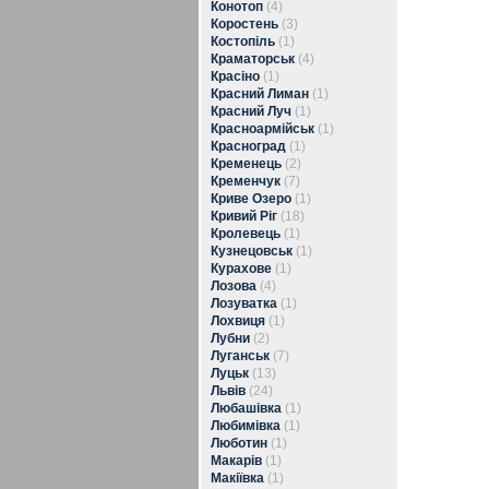
Конотоп
(4)
Коростень
(3)
Костопіль
(1)
Краматорськ
(4)
Красіно
(1)
Красний Лиман
(1)
Красний Луч
(1)
Красноармійськ
(1)
Красноград
(1)
Кременець
(2)
Кременчук
(7)
Криве Озеро
(1)
Кривий Ріг
(18)
Кролевець
(1)
Кузнецовськ
(1)
Курахове
(1)
Лозова
(4)
Лозуватка
(1)
Лохвиця
(1)
Лубни
(2)
Луганськ
(7)
Луцьк
(13)
Львів
(24)
Любашівка
(1)
Любимівка
(1)
Люботин
(1)
Макарів
(1)
Макіївка
(1)