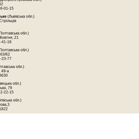
42
 6-01-15
ське
(Львівська обл.)
 Стрільців
Полтавська обл.)
 Жовтня, 21
4-41-18
Полтавська обл.)
 63/62
2-23-77
тавська обл.)
, 49-а
58630
вецька обл.)
ька, 79
 2-22-15
гівська обл.)
сова,3
51822