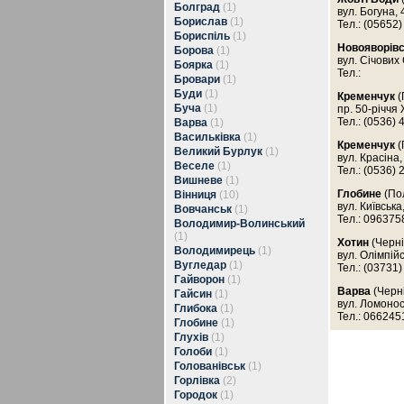
Болград
(1)
вул. Богуна, 
Борислав
(1)
Тел.: (05652)
Бориспіль
(1)
Новояворів
Борова
(1)
вул. Січових
Боярка
(1)
Тел.:
Бровари
(1)
Буди
(1)
Кременчук
(
Буча
(1)
пр. 50-річчя
Тел.: (0536) 
Варва
(1)
Васильківка
(1)
Кременчук
(
Великий Бурлук
(1)
вул. Красіна,
Веселе
(1)
Тел.: (0536) 
Вишневе
(1)
Глобине
(Пол
Вінниця
(10)
вул. Київська
Вовчанськ
(1)
Тел.: 09637
Володимир-Волинський
(1)
Хотин
(Черні
Володимирець
(1)
вул. Олімпійс
Вугледар
(1)
Тел.: (03731)
Гайворон
(1)
Варва
(Черні
Гайсин
(1)
вул. Ломоно
Глибока
(1)
Тел.: 06624
Глобине
(1)
Глухів
(1)
Голоби
(1)
Голованівськ
(1)
Горлівка
(2)
Городок
(1)