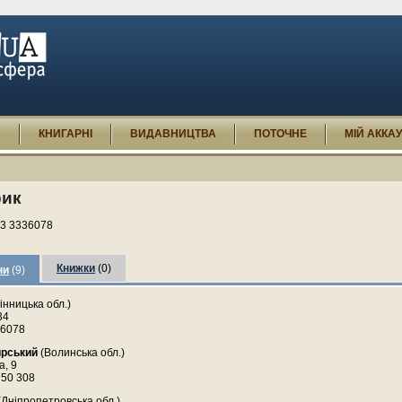
И
КНИГАРНІ
ВИДАВНИЦТВА
ПОТОЧНЕ
МІЙ АККА
ик
3 3336078
Книжки
(0)
ни
(9)
інницька обл.)
34
36078
ирський
(Волинська обл.)
а, 9
 50 308
(Дніпропетровська обл.)