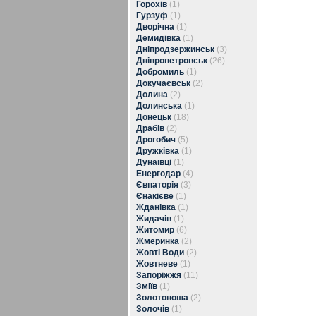
Горохів
(1)
Гурзуф
(1)
Дворічна
(1)
Демидівка
(1)
Дніпродзержинськ
(3)
Дніпропетровськ
(26)
Добромиль
(1)
Докучаєвськ
(2)
Долина
(2)
Долинська
(1)
Донецьк
(18)
Драбів
(2)
Дрогобич
(5)
Дружківка
(1)
Дунаївці
(1)
Енергодар
(4)
Євпаторія
(3)
Єнакієве
(1)
Жданівка
(1)
Жидачів
(1)
Житомир
(6)
Жмеринка
(2)
Жовті Води
(2)
Жовтневе
(1)
Запоріжжя
(11)
Зміїв
(1)
Золотоноша
(2)
Золочів
(1)