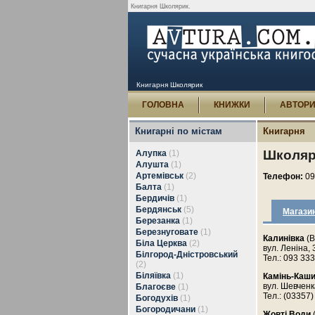
Книгарня Школярик.
Книгарня Школярик
ГОЛОВНА
КНИЖКИ
АВТОР
Книгарні по містам
Книгарня
Школяр
Алупка
(1)
Алушта
(1)
Артемівськ
(2)
Телефон:
09
Балта
(1)
Бердичів
(1)
Бердянськ
(5)
Магази
Березанка
(1)
Березнуговате
(1)
Калинівка
(В
Біла Церква
(2)
вул. Леніна, 
Білгород-Дністровський
Тел.: 093 33
(2)
Біляївка
(1)
Камінь-Каш
вул. Шевченк
Благоєве
(1)
Тел.: (03357)
Богодухів
(1)
Богородичани
(1)
Жовті Води