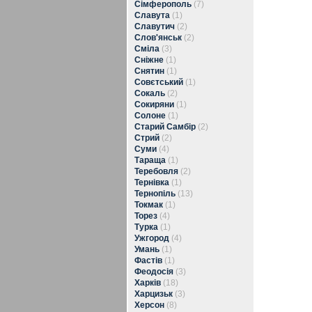
Сімферополь
(7)
Славута
(1)
Славутич
(2)
Слов'янськ
(2)
Сміла
(3)
Сніжне
(1)
Снятин
(1)
Совєтський
(1)
Сокаль
(2)
Сокиряни
(1)
Солоне
(1)
Старий Самбір
(2)
Стрий
(2)
Суми
(4)
Тараща
(1)
Теребовля
(2)
Тернівка
(1)
Тернопіль
(13)
Токмак
(1)
Торез
(4)
Турка
(1)
Ужгород
(4)
Умань
(1)
Фастів
(1)
Феодосія
(3)
Харків
(18)
Харцизьк
(3)
Херсон
(8)