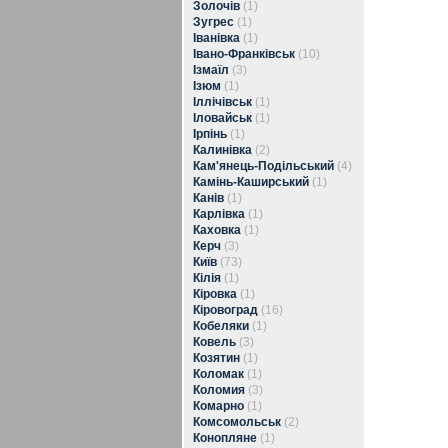
Золочів
(1)
Зугрес
(1)
Іванівка
(1)
Івано-Франківськ
(10)
Ізмаїл
(3)
Ізюм
(1)
Іллічівськ
(1)
Іловайськ
(1)
Ірпінь
(1)
Калинівка
(2)
Кам'янець-Подільський
(4)
Камінь-Каширський
(1)
Канів
(1)
Карлівка
(1)
Каховка
(1)
Керч
(3)
Київ
(73)
Кілія
(1)
Кіровка
(1)
Кіровоград
(16)
Кобеляки
(1)
Ковель
(3)
Козятин
(1)
Коломак
(1)
Коломия
(3)
Комарно
(1)
Комсомольськ
(2)
Конопляне
(1)