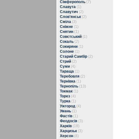
Сімферополь
(7)
Славута
(1)
Славутич
(2)
Слов'янськ
(2)
Сміла
(3)
Сніжне
(1)
Снятин
(1)
Совєтський
(1)
Сокаль
(2)
Сокиряни
(1)
Солоне
(1)
Старий Самбір
(2)
Стрий
(2)
Суми
(4)
Тараща
(1)
Теребовля
(2)
Тернівка
(1)
Тернопіль
(13)
Токмак
(1)
Торез
(4)
Турка
(1)
Ужгород
(4)
Умань
(1)
Фастів
(1)
Феодосія
(3)
Харків
(18)
Харцизьк
(3)
Херсон
(8)