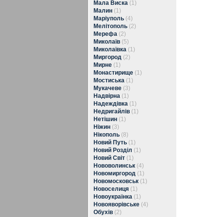
Мала Виска
(1)
Малин
(1)
Маріуполь
(4)
Мелітополь
(2)
Мерефа
(2)
Миколаїв
(5)
Миколаївка
(1)
Миргород
(2)
Мирне
(1)
Монастирище
(1)
Мостиська
(1)
Мукачеве
(3)
Надвірна
(1)
Надеждівка
(1)
Недригайлів
(1)
Нетішин
(1)
Ніжин
(3)
Нікополь
(8)
Новий Путь
(1)
Новий Розділ
(1)
Новий Світ
(1)
Нововолинськ
(4)
Новомиргород
(1)
Новомосковськ
(1)
Новоселиця
(1)
Новоукраїнка
(1)
Новояворівське
(4)
Обухів
(2)