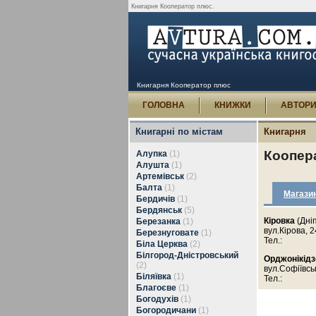
Книгарня Кооператор плюс.
Книгарня Кооператор плюс
ГОЛОВНА
КНИЖКИ
АВТОР
Книгарні по містам
Книгарня
Коопер
Алупка
(1)
Алушта
(1)
Артемівськ
(2)
Балта
(1)
Магази
Бердичів
(1)
Бердянськ
(5)
Кіровка
(Дні
Березанка
(1)
вул.Кірова, 2
Березнуговате
(1)
Тел.:
Біла Церква
(2)
Білгород-Дністровський
Орджонікідз
(2)
вул.Софіївсь
Біляївка
(1)
Тел.:
Благоєве
(1)
Богодухів
(1)
Богородичани
(1)