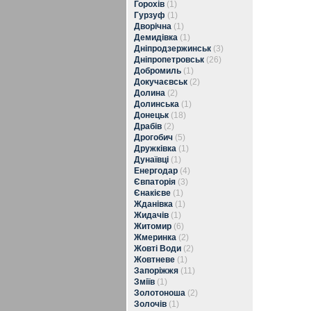
Горохів
(1)
Гурзуф
(1)
Дворічна
(1)
Демидівка
(1)
Дніпродзержинськ
(3)
Дніпропетровськ
(26)
Добромиль
(1)
Докучаєвськ
(2)
Долина
(2)
Долинська
(1)
Донецьк
(18)
Драбів
(2)
Дрогобич
(5)
Дружківка
(1)
Дунаївці
(1)
Енергодар
(4)
Євпаторія
(3)
Єнакієве
(1)
Жданівка
(1)
Жидачів
(1)
Житомир
(6)
Жмеринка
(2)
Жовті Води
(2)
Жовтневе
(1)
Запоріжжя
(11)
Зміїв
(1)
Золотоноша
(2)
Золочів
(1)