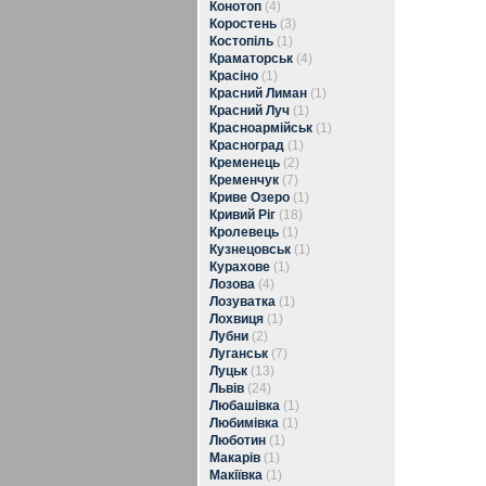
Конотоп
(4)
Коростень
(3)
Костопіль
(1)
Краматорськ
(4)
Красіно
(1)
Красний Лиман
(1)
Красний Луч
(1)
Красноармійськ
(1)
Красноград
(1)
Кременець
(2)
Кременчук
(7)
Криве Озеро
(1)
Кривий Ріг
(18)
Кролевець
(1)
Кузнецовськ
(1)
Курахове
(1)
Лозова
(4)
Лозуватка
(1)
Лохвиця
(1)
Лубни
(2)
Луганськ
(7)
Луцьк
(13)
Львів
(24)
Любашівка
(1)
Любимівка
(1)
Люботин
(1)
Макарів
(1)
Макіївка
(1)