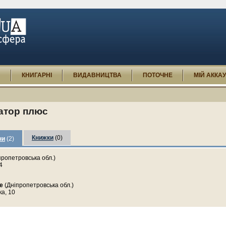
И
КНИГАРНІ
ВИДАВНИЦТВА
ПОТОЧНЕ
МІЙ АККА
атор плюс
Книжки
(0)
ни
(2)
пропетровська обл.)
4
е
(Дніпропетровська обл.)
ка, 10