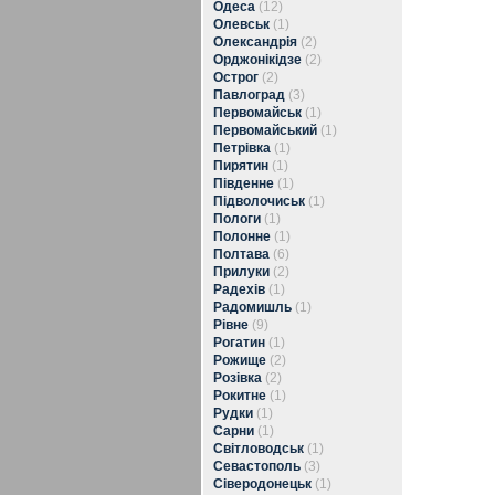
Одеса
(12)
Олевськ
(1)
Олександрія
(2)
Орджонікідзе
(2)
Острог
(2)
Павлоград
(3)
Первомайськ
(1)
Первомайський
(1)
Петрівка
(1)
Пирятин
(1)
Південне
(1)
Підволочиськ
(1)
Пологи
(1)
Полонне
(1)
Полтава
(6)
Прилуки
(2)
Радехів
(1)
Радомишль
(1)
Рівне
(9)
Рогатин
(1)
Рожище
(2)
Розівка
(2)
Рокитне
(1)
Рудки
(1)
Сарни
(1)
Світловодськ
(1)
Севастополь
(3)
Сіверодонецьк
(1)