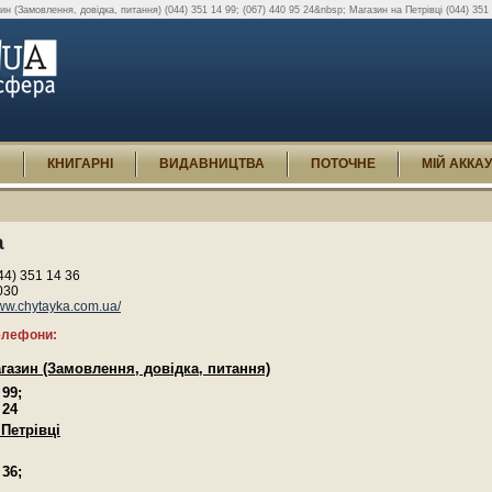
ин (Замовлення, довідка, питання) (044) 351 14 99; (067) 440 95 24&nbsp; Магазин на Петрівці (044) 351 
И
КНИГАРНІ
ВИДАВНИЦТВА
ПОТОЧНЕ
МІЙ АККА
а
44) 351 14 36
030
w.chytayka.com.ua/
телефони:
агазин (Замовлення, довідка, питання)
 99;
5 24
 Петрівці
 36;