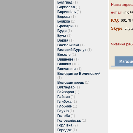
Болград
(1)
Наша адрес
Борислав
(1)
Бориспіль
(1)
e-mail:
info@
Борова
(1)
ICQ
:
601797
Боярка
(1)
Бровари
(1)
Skype:
chyt
Буди
(1)
Буча
(1)
Варва
(1)
Читайка раб
Васильківка
(1)
Великий Бурлук
(1)
Веселе
(1)
Вишневе
(1)
Магази
Вінниця
(10)
Вовчанськ
(1)
Володимир-Волинський
(1)
Володимирець
(1)
Вугледар
(1)
Гайворон
(1)
Гайсин
(1)
Глибока
(1)
Глобине
(1)
Глухів
(1)
Голоби
(1)
Голованівськ
(1)
Горлівка
(2)
Городок
(1)