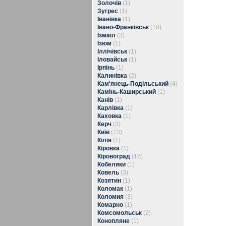
Золочів
(1)
Зугрес
(1)
Іванівка
(1)
Івано-Франківськ
(10)
Ізмаїл
(3)
Ізюм
(1)
Іллічівськ
(1)
Іловайськ
(1)
Ірпінь
(1)
Калинівка
(2)
Кам'янець-Подільський
(4)
Камінь-Каширський
(1)
Канів
(1)
Карлівка
(1)
Каховка
(1)
Керч
(3)
Київ
(73)
Кілія
(1)
Кіровка
(1)
Кіровоград
(16)
Кобеляки
(1)
Ковель
(3)
Козятин
(1)
Коломак
(1)
Коломия
(3)
Комарно
(1)
Комсомольськ
(2)
Конопляне
(1)