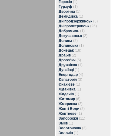
Горохів
(1)
Гурзуф
(1)
Дворічна
(1)
Демидівка
(1)
Дніпродзержинськ
(3)
Дніпропетровськ
(26)
Добромиль
(1)
Докучаєвськ
(2)
Долина
(2)
Долинська
(1)
Донецьк
(18)
Драбів
(2)
Дрогобич
(5)
Дружківка
(1)
Дунаївці
(1)
Енергодар
(4)
Євпаторія
(3)
Єнакієве
(1)
Жданівка
(1)
Жидачів
(1)
Житомир
(6)
Жмеринка
(2)
Жовті Води
(2)
Жовтневе
(1)
Запоріжжя
(11)
Зміїв
(1)
Золотоноша
(2)
Золочів
(1)