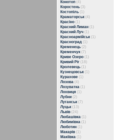
Конотоп
(4)
Коростень
(3)
Костопіль
(1)
Краматорськ
(4)
Красіно
(1)
Красний Лиман
(1)
Красний Луч
(1)
Красноармійськ
(1)
Красноград
(1)
Кременець
(2)
Кременчук
(7)
Криве Озеро
(1)
Кривий Ріг
(18)
Кролевець
(1)
Кузнецовськ
(1)
Курахове
(1)
Лозова
(4)
Лозуватка
(1)
Лохвиця
(1)
Лубни
(2)
Луганськ
(7)
Луцьк
(13)
Львів
(24)
Любашівка
(1)
Любимівка
(1)
Люботин
(1)
Макарів
(1)
Макіївка
(1)