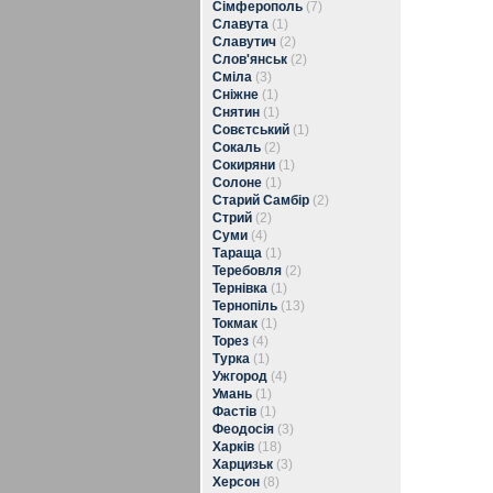
Сімферополь
(7)
Славута
(1)
Славутич
(2)
Слов'янськ
(2)
Сміла
(3)
Сніжне
(1)
Снятин
(1)
Совєтський
(1)
Сокаль
(2)
Сокиряни
(1)
Солоне
(1)
Старий Самбір
(2)
Стрий
(2)
Суми
(4)
Тараща
(1)
Теребовля
(2)
Тернівка
(1)
Тернопіль
(13)
Токмак
(1)
Торез
(4)
Турка
(1)
Ужгород
(4)
Умань
(1)
Фастів
(1)
Феодосія
(3)
Харків
(18)
Харцизьк
(3)
Херсон
(8)