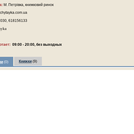
а:
М. Петрівка, книжковий ринок
chytayka.com.ua
030, 618156133
ayka
отает:
09:00 - 20:00, без выходных
Книжки
(9)
ни
(0)