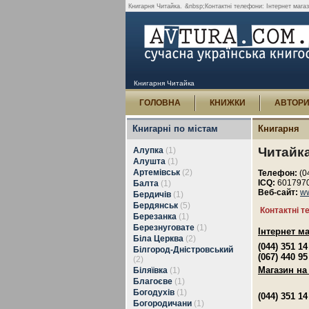
Книгарня Читайка.
&nbsp;Контактні телефони: Інтернет магаз
Книгарня Читайка
ГОЛОВНА
КНИЖКИ
АВТОР
Книгарні по містам
Книгарня
Читайк
Алупка
(1)
Алушта
(1)
Артемівськ
(2)
Телефон:
(0
ICQ:
601797
Балта
(1)
Веб-сайт:
ww
Бердичів
(1)
Бердянськ
(5)
Контактні 
Березанка
(1)
Березнуговате
(1)
Інтернет м
Біла Церква
(2)
(044) 351 14
Білгород-Дністровський
(067) 440 9
(2)
Магазин на
Біляївка
(1)
Благоєве
(1)
Богодухів
(1)
(044) 351 14
Богородичани
(1)