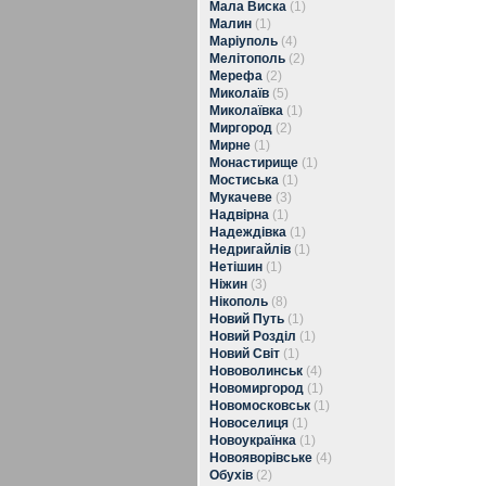
Мала Виска
(1)
Малин
(1)
Маріуполь
(4)
Мелітополь
(2)
Мерефа
(2)
Миколаїв
(5)
Миколаївка
(1)
Миргород
(2)
Мирне
(1)
Монастирище
(1)
Мостиська
(1)
Мукачеве
(3)
Надвірна
(1)
Надеждівка
(1)
Недригайлів
(1)
Нетішин
(1)
Ніжин
(3)
Нікополь
(8)
Новий Путь
(1)
Новий Розділ
(1)
Новий Світ
(1)
Нововолинськ
(4)
Новомиргород
(1)
Новомосковськ
(1)
Новоселиця
(1)
Новоукраїнка
(1)
Новояворівське
(4)
Обухів
(2)