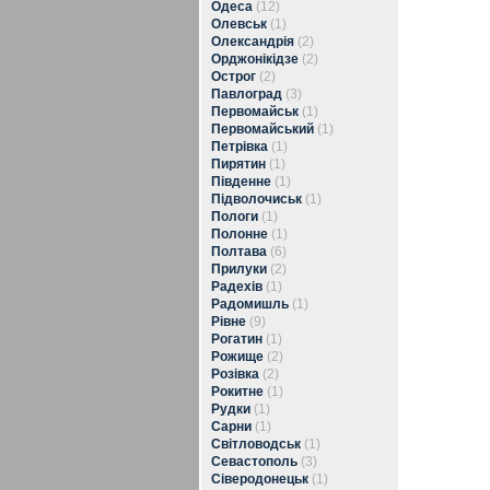
Одеса
(12)
Олевськ
(1)
Олександрія
(2)
Орджонікідзе
(2)
Острог
(2)
Павлоград
(3)
Первомайськ
(1)
Первомайський
(1)
Петрівка
(1)
Пирятин
(1)
Південне
(1)
Підволочиськ
(1)
Пологи
(1)
Полонне
(1)
Полтава
(6)
Прилуки
(2)
Радехів
(1)
Радомишль
(1)
Рівне
(9)
Рогатин
(1)
Рожище
(2)
Розівка
(2)
Рокитне
(1)
Рудки
(1)
Сарни
(1)
Світловодськ
(1)
Севастополь
(3)
Сіверодонецьк
(1)