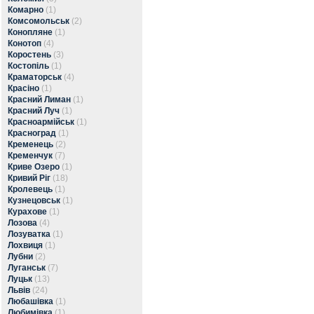
Комарно
(1)
Комсомольськ
(2)
Конопляне
(1)
Конотоп
(4)
Коростень
(3)
Костопіль
(1)
Краматорськ
(4)
Красіно
(1)
Красний Лиман
(1)
Красний Луч
(1)
Красноармійськ
(1)
Красноград
(1)
Кременець
(2)
Кременчук
(7)
Криве Озеро
(1)
Кривий Ріг
(18)
Кролевець
(1)
Кузнецовськ
(1)
Курахове
(1)
Лозова
(4)
Лозуватка
(1)
Лохвиця
(1)
Лубни
(2)
Луганськ
(7)
Луцьк
(13)
Львів
(24)
Любашівка
(1)
Любимівка
(1)