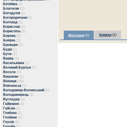
Біляївка
(1)
Благоєве
(1)
Богодухів
(1)
Богородичани
(1)
Болград
(1)
Борислав
(1)
Бориспіль
(1)
Книжки
(1)
Магазини
(0)
Борова
(1)
Боярка
(1)
Бровари
(1)
Буди
(1)
Буча
(1)
Варва
(1)
Васильківка
(1)
Великий Бурлук
(1)
Веселе
(1)
Вишневе
(1)
Вінниця
(10)
Вовчанськ
(1)
Володимир-Волинський
(1)
Володимирець
(1)
Вугледар
(1)
Гайворон
(1)
Гайсин
(1)
Глибока
(1)
Глобине
(1)
Глухів
(1)
Голоби
(1)