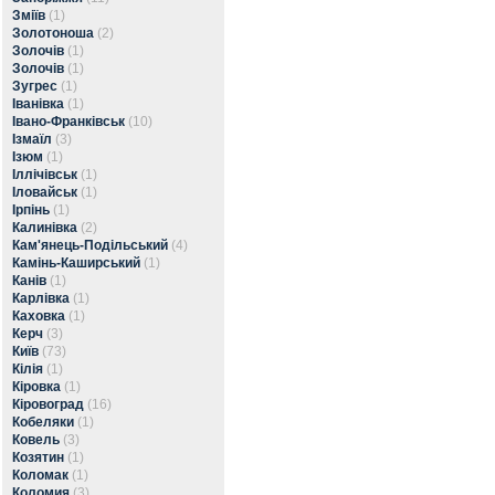
Зміїв
(1)
Золотоноша
(2)
Золочів
(1)
Золочів
(1)
Зугрес
(1)
Іванівка
(1)
Івано-Франківськ
(10)
Ізмаїл
(3)
Ізюм
(1)
Іллічівськ
(1)
Іловайськ
(1)
Ірпінь
(1)
Калинівка
(2)
Кам'янець-Подільський
(4)
Камінь-Каширський
(1)
Канів
(1)
Карлівка
(1)
Каховка
(1)
Керч
(3)
Київ
(73)
Кілія
(1)
Кіровка
(1)
Кіровоград
(16)
Кобеляки
(1)
Ковель
(3)
Козятин
(1)
Коломак
(1)
Коломия
(3)