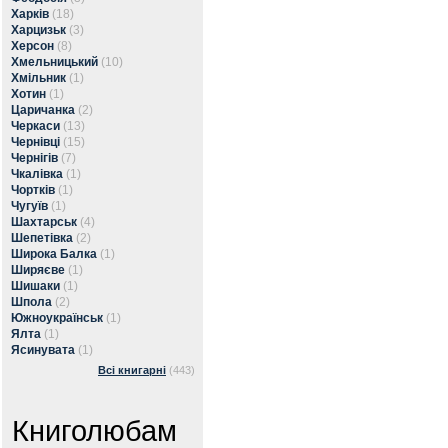
Харків
(18)
Харцизьк
(3)
Херсон
(8)
Хмельницький
(10)
Хмільник
(1)
Хотин
(1)
Царичанка
(2)
Черкаси
(13)
Чернівці
(15)
Чернігів
(7)
Чкалівка
(1)
Чортків
(1)
Чугуїв
(1)
Шахтарськ
(4)
Шепетівка
(2)
Широка Балка
(1)
Ширяєве
(1)
Шишаки
(1)
Шпола
(2)
Южноукраїнськ
(1)
Ялта
(1)
Ясинувата
(1)
Всі книгарні
(443)
Книголюбам