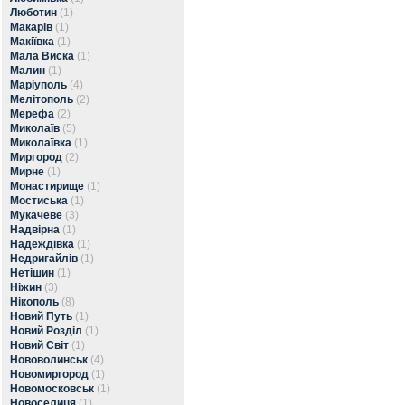
Люботин
(1)
Макарів
(1)
Макіївка
(1)
Мала Виска
(1)
Малин
(1)
Маріуполь
(4)
Мелітополь
(2)
Мерефа
(2)
Миколаїв
(5)
Миколаївка
(1)
Миргород
(2)
Мирне
(1)
Монастирище
(1)
Мостиська
(1)
Мукачеве
(3)
Надвірна
(1)
Надеждівка
(1)
Недригайлів
(1)
Нетішин
(1)
Ніжин
(3)
Нікополь
(8)
Новий Путь
(1)
Новий Розділ
(1)
Новий Світ
(1)
Нововолинськ
(4)
Новомиргород
(1)
Новомосковськ
(1)
Новоселиця
(1)