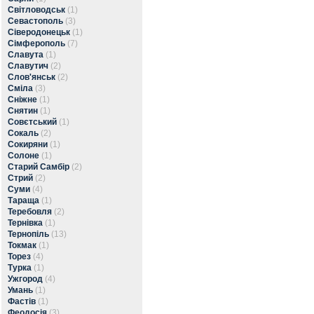
Світловодськ
(1)
Севастополь
(3)
Сіверодонецьк
(1)
Сімферополь
(7)
Славута
(1)
Славутич
(2)
Слов'янськ
(2)
Сміла
(3)
Сніжне
(1)
Снятин
(1)
Совєтський
(1)
Сокаль
(2)
Сокиряни
(1)
Солоне
(1)
Старий Самбір
(2)
Стрий
(2)
Суми
(4)
Тараща
(1)
Теребовля
(2)
Тернівка
(1)
Тернопіль
(13)
Токмак
(1)
Торез
(4)
Турка
(1)
Ужгород
(4)
Умань
(1)
Фастів
(1)
Феодосія
(3)