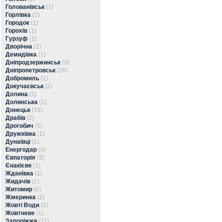
Голованівськ
(1)
Горлівка
(2)
Городок
(1)
Горохів
(1)
Гурзуф
(1)
Дворічна
(1)
Демидівка
(1)
Дніпродзержинськ
(3)
Дніпропетровськ
(26)
Добромиль
(1)
Докучаєвськ
(2)
Долина
(2)
Долинська
(1)
Донецьк
(18)
Драбів
(2)
Дрогобич
(5)
Дружківка
(1)
Дунаївці
(1)
Енергодар
(4)
Євпаторія
(3)
Єнакієве
(1)
Жданівка
(1)
Жидачів
(1)
Житомир
(6)
Жмеринка
(2)
Жовті Води
(2)
Жовтневе
(1)
Запоріжжя
(11)