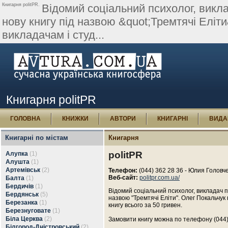
Книгарня politPR.
Відомий соціальний психолог, викла
нову книгу під назвою &quot;Тремтячі Еліт
викладачам і студ...
Книгарня politPR
ГОЛОВНА
КНИЖКИ
АВТОРИ
КНИГАРНІ
ВИДА
Книгарні по містам
Книгарня
politPR
Алупка
(1)
Алушта
(1)
Артемівськ
(2)
Телефон:
(044) 362 28 36 - Юлия Головч
Веб-сайт:
politpr.com.ua/
Балта
(1)
Бердичів
(1)
Відомий
соціальний
психолог
,
викладач
п
Бердянськ
(5)
назвою
"Тремтячі
Еліти"
.
Олег
Покальчук
Березанка
(1)
книгу
всього
за
50
гривен
.
Березнуговате
(1)
Біла Церква
(2)
Замовити
книгу
можна
по
телефону
(044)
Білгород-Дністровський
(2)