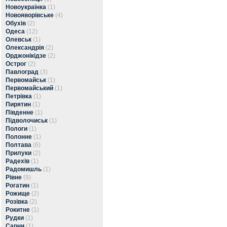
Новоукраїнка
(1)
Новояворівське
(4)
Обухів
(2)
Одеса
(12)
Олевськ
(1)
Олександрія
(2)
Орджонікідзе
(2)
Острог
(2)
Павлоград
(3)
Первомайськ
(1)
Первомайський
(1)
Петрівка
(1)
Пирятин
(1)
Південне
(1)
Підволочиськ
(1)
Пологи
(1)
Полонне
(1)
Полтава
(6)
Прилуки
(2)
Радехів
(1)
Радомишль
(1)
Рівне
(9)
Рогатин
(1)
Рожище
(2)
Розівка
(2)
Рокитне
(1)
Рудки
(1)
Сарни
(1)